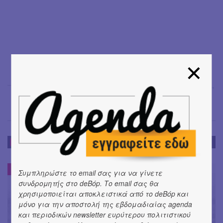
Μαρία Σπανουδάκη
→
ΝΕΑ
ΝΕΑ
#
Συμπληρώστε το email σας για να γίνετε
συνδρομητής στο deBόp. Το email σας θα
χρησιμοποιείται αποκλειστικά από το deBόp και
μόνο για την αποστολή της εβδομαδιαίας agenda
και περιοδικών newsletter ευρύτερου πολιτιστικού