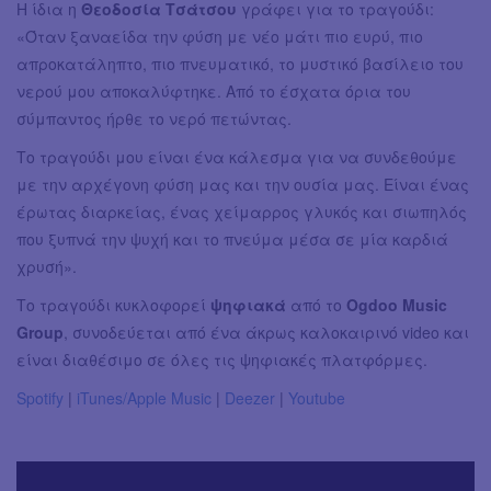
Η ίδια η
Θεοδοσία Τσάτσου
γράφει για το τραγούδι:
«Όταν ξαναείδα την φύση με νέο μάτι πιο ευρύ, πιο
απροκατάληπτο, πιο πνευματικό, το μυστικό βασίλειο του
νερού μου αποκαλύφτηκε. Από το έσχατα όρια του
σύμπαντος ήρθε το νερό πετώντας.
Το τραγούδι μου είναι ένα κάλεσμα για να συνδεθούμε
με την αρχέγονη φύση μας και την ουσία μας. Είναι ένας
έρωτας διαρκείας, ένας χείμαρρος γλυκός και σιωπηλός
που ξυπνά την ψυχή και το πνεύμα μέσα σε μία καρδιά
χρυσή».
Το τραγούδι κυκλοφορεί
ψηφιακά
από το
Ogdoo Music
Group
, συνοδεύεται από ένα άκρως καλοκαιρινό video και
είναι διαθέσιμο σε όλες τις ψηφιακές πλατφόρμες.
Spotify
|
iTunes/Apple Music
|
Deezer
|
Youtube