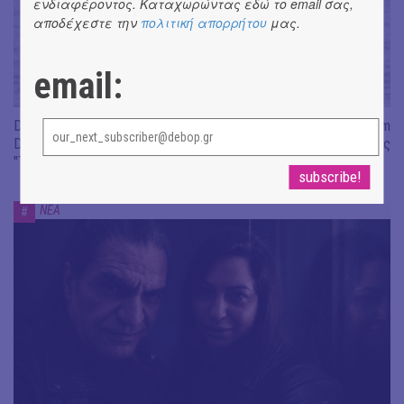
ενδιαφέροντος. Καταχωρώντας εδώ το email σας,
αποδέχεστε την
πολιτική απορρήτου
μας.
email:
Don't Let Me Be Misunderstood | Alexandros Livitsanos, Willem
Dafoe, Czech Studio Orchestra | Από το soundtrack της ταινίας
"The Birthday Party"
ΝΕΑ
#