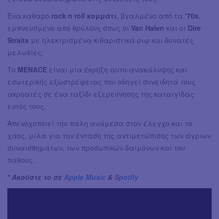
Ένα καθαρό
rock n roll κομμάτι
, βγαλμένο από τα
‘70s
,
εμπνευσμένο από θρύλους όπως οι
Van Halen
και οι
Dire
Straits
με ηλεκτρισμένα κιθαριστικά ριφ και δυνατές
μελωδίες.
Το
MENACE
είναι μία έκρηξη αυτο-ανακάλυψης και
εσωτερικής εξωστρέφειας που οδηγεί συνειδητά τους
ακροατές σε ένα ταξίδι εξερεύνησης της καταιγίδας
εντός τους.
Απενοχοποιεί την πάλη ανάμεσα στον έλεγχο και το
χάος, μιλά για την ένταση της αντιμετώπισης των άγριων
συναισθημάτων, των προσωπικών δαιμόνων και του
πάθους.
* Ακούστε το σε
Apple Music
&
Spotify