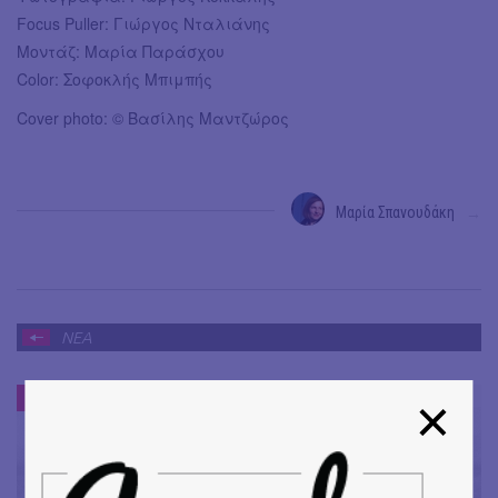
Focus Puller: Γιώργος Νταλιάνης
Μοντάζ: Μαρία Παράσχου
Color: Σοφοκλής Μπιμπής
Cover photo: © Βασίλης Μαντζώρος
Μαρία Σπανουδάκη
→
ΝΕΑ
ΝΕΑ
#