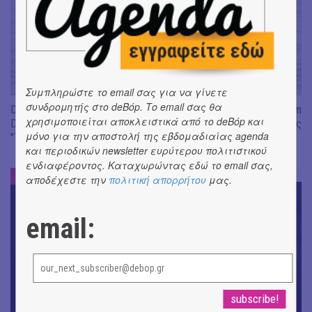
Συμπληρώστε το email σας για να γίνετε
συνδρομητής στο deBόp. Το email σας θα
Don't Let Me Be Misunderstood | Alexandros Livitsanos, Willem
χρησιμοποιείται αποκλειστικά από το deBόp και
Dafoe, Czech Studio Orchestra | Από το soundtrack της ταινίας
μόνο για την αποστολή της εβδομαδιαίας agenda
"The Birthday Party"
και περιοδικών newsletter ευρύτερου πολιτιστικού
ενδιαφέροντος. Καταχωρώντας εδώ το email σας,
ΝΕΑ
#
αποδέχεστε την
πολιτική απορρήτου
μας.
email: