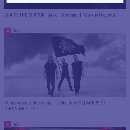
CRACK THE MIRROR - Art of Dreaming | Νέα κυκλοφορία
ΝΕΑ
#
Venceremos | Νέο single + video από VILLAGERS OF
IOANNINA CITY |
ΝΕΑ
#