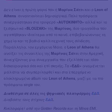
Δεν είναι η πρώτη φορά που η
Μαρίνα Σάττι
και ο
Leon of
Athens
συναντιούνται δημιουργικά. Πολύ πρόσφατα
συνεργάστηκαν στο τρυφερό
«AUTOKINHTO»
αλλά και το
ξεσηκωτικό
«BLOUZAKI»
της
Μαρίνας
, δυο τραγούδια που
αγαπήθηκαν ιδιαίτερα από το κοινό, επιβεβαιώνοντας τη
χημεία και τη βαθιά καλλιτεχνική τους σύνδεση.
Παράλληλα, τον ερχόμενο Μάιο, ο
Leon of Athens
θα
ανοίξει τις συναυλίες της
Μαρίνας Σάττι
στην Αμερική,
συνεχίζοντας μια συνεργασία που εξελίσσεται τόσο
δισκογραφικά όσο και επί σκηνής. Το
«ΕΔΩ»
αναμένεται
μάλιστα να συμπεριληφθεί και στο επερχόμενο
ολοκληρωμένο album του
Leon of Athens
, μαζί με τα πιο
πρόσφατα single του.
Διαθέσιμο σε όλες τις ψηφιακές πλατφόρμες
ΕΔΩ
.
Διαβάστε τους στίχους
ΕΔΩ
.
Κυκλοφορεί από την Golden Records και τη Minos EMI,