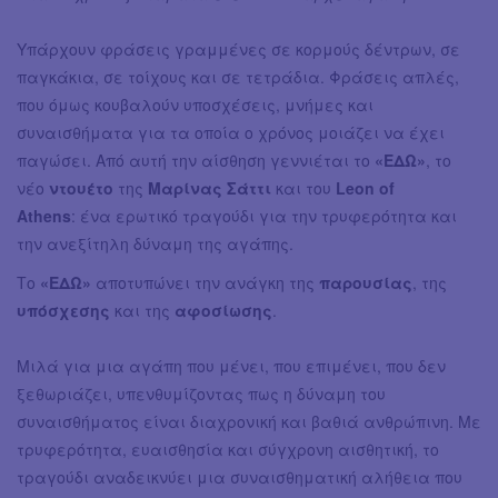
Υπάρχουν φράσεις γραμμένες σε κορμούς δέντρων, σε
παγκάκια, σε τοίχους και σε τετράδια. Φράσεις απλές,
που όμως κουβαλούν υποσχέσεις, μνήμες και
συναισθήματα για τα οποία ο χρόνος μοιάζει να έχει
παγώσει. Από αυτή την αίσθηση γεννιέται το
«ΕΔΩ»
, το
νέο
ντουέτο
της
Μαρίνας Σάττι
και του
Leon of
Athens
: ένα ερωτικό τραγούδι για την τρυφερότητα και
την ανεξίτηλη δύναμη της αγάπης.
Το
«ΕΔΩ»
αποτυπώνει την ανάγκη της
παρουσίας
, της
υπόσχεσης
και της
αφοσίωσης
.
Μιλά για μια αγάπη που μένει, που επιμένει, που δεν
ξεθωριάζει, υπενθυμίζοντας πως η δύναμη του
συναισθήματος είναι διαχρονική και βαθιά ανθρώπινη. Με
τρυφερότητα, ευαισθησία και σύγχρονη αισθητική, το
τραγούδι αναδεικνύει μια συναισθηματική αλήθεια που