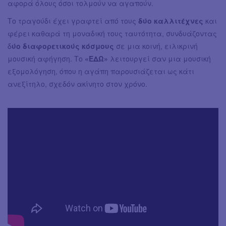
αφορά όλους όσοι τολμούν να αγαπούν.
Το τραγούδι έχει γραφτεί από τους
δύο καλλιτέχνες
και
φέρει καθαρά τη μοναδική τους ταυτότητα, συνδυάζοντας
δ
ύο διαφορετικούς κόσμους
σε μια κοινή, ειλικρινή
μουσική αφήγηση. Το
«ΕΔΩ»
λειτουργεί σαν μια μουσική
εξομολόγηση, όπου η αγάπη παρουσιάζεται ως κάτι
ανεξίτηλο, σχεδόν ακίνητο στον χρόνο.