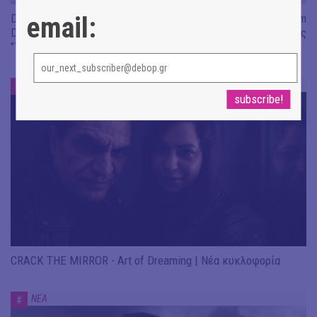
Don't Let Me Be Misunderstood | Alexandros Livitsanos, Willem
email:
Dafoe, Czech Studio Orchestra | Από το soundtrack της ταινίας
"The Birthday Party"
ΝΕΑ
#
CRACK THE MIRROR - Art of Dreaming | Νέα κυκλοφορία
ΝΕΑ
#