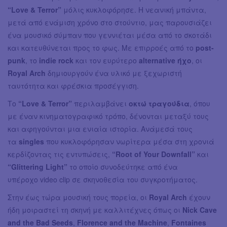
“Love & Terror”
μόλις κυκλοφόρησε. Η νεανική μπάντα,
μετά από ενάμιση χρόνο στο στούντιο, μας παρουσιάζει
ένα μουσικό σύμπαν που γεννιέται μέσα από το σκοτάδι
και κατευθύνεται προς το φως. Με επιρροές από το
post-
punk
, το
indie rock
και τον ευρύτερο
alternative ήχο
, οι
Royal Arch
δημιουργούν ένα υλικό με ξεχωριστή
ταυτότητα και φρέσκια προσέγγιση.
Το
“Love & Terror”
περιλαμβάνει
οκτώ τραγούδια
, όπου
με έναν κινηματογραφικό τρόπο, δένονται μεταξύ τους
και αφηγούνται μια ενιαία ιστορία. Ανάμεσά τους
τα
singles
που κυκλοφόρησαν νωρίτερα μέσα στη χρονιά
κερδίζοντας τις εντυπώσεις,
“Root of Your Downfall”
και
“Glittering Light”
το οποίο συνοδεύτηκε από ένα
υπέροχο video clip σε σκηνοθεσία του συγκροτήματος.
Στην έως τώρα μουσική τους πορεία, οι
Royal Arch
έχουν
ήδη μοιραστεί τη σκηνή με καλλιτέχνες όπως οι
Nick Cave
and the Bad Seeds
,
Florence and the Machine
,
Fontaines