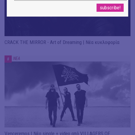
CRACK THE MIRROR - Art of Dreaming | Νέα κυκλοφορία
ΝΕΑ
#
Venceremos | Νέο single + video από VILLAGERS OF