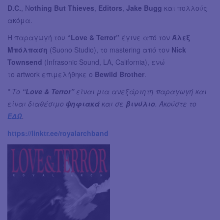
D.C.
, N
othing But Thieves
,
Editors
,
Jake Bugg
και πολλούς
ακόμα.
Η παραγωγή του
“Love & Terror”
έγινε από τον
Άλεξ
Μπόλπαση
(Suono Studio), το mastering από τον
Nick
Townsend
(Infrasonic Sound, LA, California), ενώ
το artwork επιμελήθηκε ο
Bewild Brother
.
* Το
“Love & Terror”
είναι μια ανεξάρτητη παραγωγή και
είναι διαθέσιμο
ψηφιακά
και σε
βινύλιο
. Ακούστε το
ΕΔΩ
.
https://linktr.ee/royalarchband