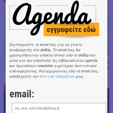
Συμπληρώστε το email σας για να γίνετε
συνδρομητής στο deBόp. Το email σας θα
χρησιμοποιείται αποκλειστικά από το deBόp και
μόνο για την αποστολή της εβδομαδιαίας agenda
Don't Let Me Be Misunderstood | Alexandros Livitsanos, Willem
και περιοδικών newsletter ευρύτερου πολιτιστικού
Dafoe, Czech Studio Orchestra | Από το soundtrack της ταινίας
ενδιαφέροντος. Καταχωρώντας εδώ το email σας,
"The Birthday Party"
αποδέχεστε την
πολιτική απορρήτου
μας.
ΝΕΑ
#
email: