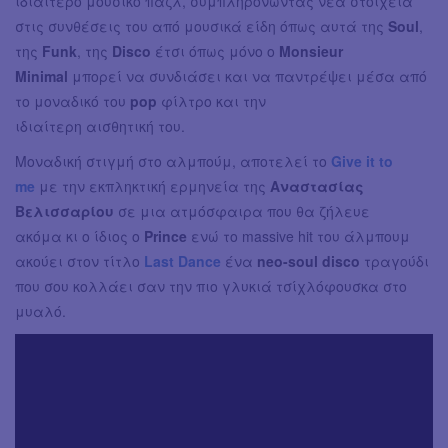
ιδιαίτερο μουσικό παζλ, συμπληρόνωντας νέα στοιχεία
στις συνθέσεις του από μουσικά είδη όπως αυτά της
Soul
,
της
Funk
, της
Disco
έτσι όπως μόνο ο
Monsieur
Minimal
μπορεί να συνδιάσει και να παντρέψει μέσα από
το μοναδικό του
pop
φίλτρο και την
ιδιαίτερη αισθητική του.
Μοναδική στιγμή στο αλμπούμ, αποτελεί το
Give it to
me
με την εκπληκτική ερμηνεία της
Αναστασίας
Βελισσαρίου
σε μια ατμόσφαιρα που θα ζήλευε
ακόμα κι ο ίδιος ο
Prince
ενώ το massive hit του άλμπουμ
ακούει στον τίτλο
Last Dance
ένα
neo-soul disco
τραγούδι
που σου κολλάει σαν την πιο γλυκιά τσίχλόφουσκα στο
μυαλό.