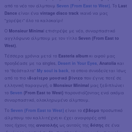
από το νέο του άλμπουμ
Seven {From East to West}
. To
Last
Dance
είναι ένα
vintage disco track
ικανό να μας
"χορέψει" όλο το καλοκαίρι!
O
Monsieur Minima
l επιστρέψε με νέο, συναρπαστικό
αγγλόφωνο άλμπουμ με τον τίτλο
Seven (From East to
West)
.
Τέσσερα χρόνια μετά το
Easteria album
κι αφού μας
προηδέασε με τα singles,
Desert in Your Eyes
,
Anatolia
και
το “θεόσταλτο”
My soul is back
, το οποιο συνοδεύεται ίσως
από το πιο
ιδιαίτερο μουσικό βίντεο
που έγινε ποτέ σε
ελληνική παραγωγή, ο
Monsieur Minimal
μας ξεδιπλώνει
το
Seven
{From East to West}
παρουσιάζoντας ενά ακόμα
συναρπαστικό, ολοκληρωμένο άλμπουμ.
Το
Seven {From East to West}
είναι το
έβδομο
προσωπικό
άλμπουμ του καλλιτέχνη κι έχει αναφορές από
τους ήχους της
ανατολής
ως αυτούς της
δύσης
σε ένα