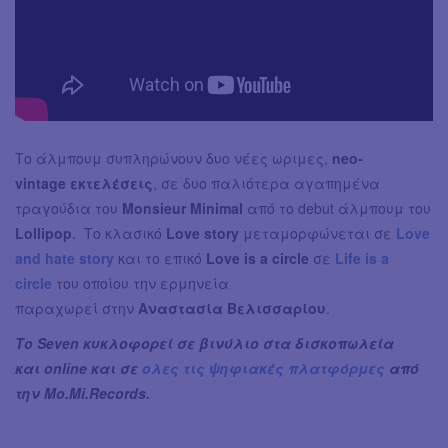
Το άλμπουμ συπληρώνουν δυο νέες ωριμες,
neo-
vintage εκτελέσεις
, σε δυο παλιότερα αγαπημένα
τραγούδια του
Monsieur Minimal
από το debut άλμπουμ του
Lollipop
. Τo κλασικό
Love story
μεταμορφώνεται σε
Love
and hate story
και το επικό
Love is a circle
σε
Life is a
circle
του οποίου την ερμηνεία
παραχωρεί στην
Aναστασία Βελισσαρίου
.
Το Seven κυκλοφορεί σε βινύλιο στα δισκοπωλεία
και online και σε
ολες τις ψηφιακές πλατφόρμες
από
την Mo.Mi.Records.