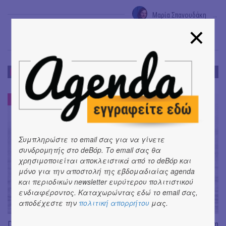
Μαρία Σπανουδάκη
→
ΝΕΑ
ΝΕΑ
#
Συμπληρώστε το email σας για να γίνετε
συνδρομητής στο deBόp. Το email σας θα
χρησιμοποιείται αποκλειστικά από το deBόp και
μόνο για την αποστολή της εβδομαδιαίας agenda
και περιοδικών newsletter ευρύτερου πολιτιστικού
ενδιαφέροντος. Καταχωρώντας εδώ το email σας,
αποδέχεστε την
πολιτική απορρήτου
μας.
Don't Let Me Be Misunderstood | Alexandros Livitsanos, Willem