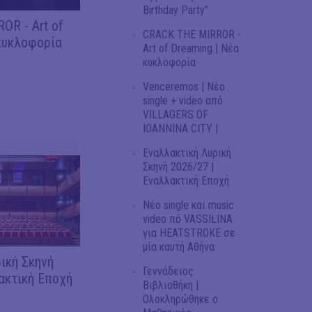
Birthday Party"
OR - Art of
CRACK THE MIRROR -
κυκλοφορία
Art of Dreaming | Νέα
κυκλοφορία
Venceremos | Νέο
single + video από
VILLAGERS OF
IOANNINA CITY |
Εναλλακτική Λυρική
Σκηνή 2026/27 |
Εναλλακτική Εποχή
Νέο single και music
video πό VASSIŁINA
για HEATSTROKE σε
μία καυτή Αθήνα
ική Σκηνή
Γεννάδειος
ακτική Εποχή
Βιβλιοθήκη |
Ολοκληρώθηκε ο