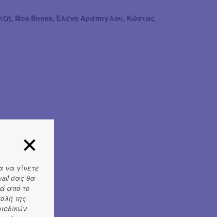
τζή, Moa Bones, Ελένη Αράπογλου, Κώστας
α να γίνετε
ail σας θα
ά από το
τολή της
ριοδικών