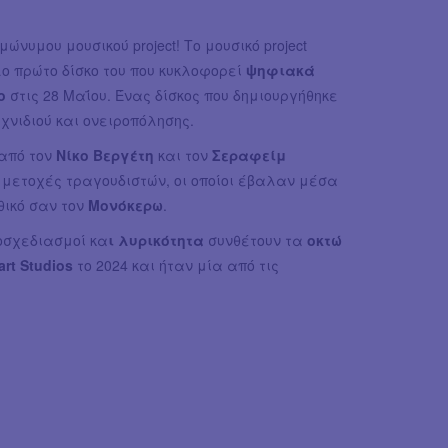
μώνυμου μουσικού project! Το μουσικό project
λο πρώτο δίσκο του που κυκλοφορεί
ψηφιακά
ο
στις 28 Μαΐου. Ένας δίσκος που δημιουργήθηκε
νιδιού και ονειροπόλησης.
από τον
Νίκο Βεργέτη
και τον
Σεραφείμ
μμετοχές τραγουδιστών, οι οποίοι έβαλαν μέσα
θικό σαν τον
Μονόκερω
.
σχεδιασμοί κα
ι λυρικότητα
συνθέτουν τα
οκτώ
art Studios
το 2024 και ήταν μία από τις