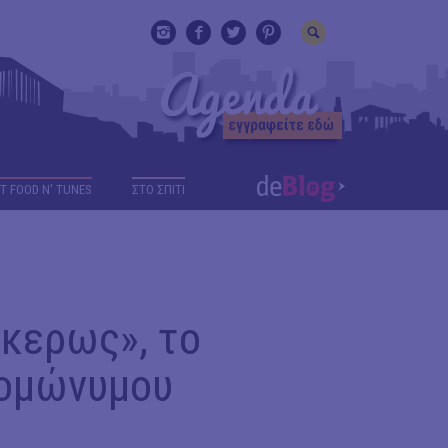
T FOOD N' TUNES
ΣΤΟ ΣΠΙΤΙ
κερως», το
 ομώνυμου