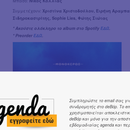
Μπάσο:
Νίκος Κόλλιας
Συμμετέχουν:
Χριστίνα Χριστοδούλου, Ειρήνη Αραμπα
Σιδηροκαστρίτης, Sophie Lies, Φώτης Σιώτας
* Ακούστε ολόκληρο το album στο Spotify
ΕΔΩ
.
* Preorder
ΕΔΩ
.
Συμπληρώστε το email σας γι
συνδρομητής στο deBόp. Το em
χρησιμοποιείται αποκλειστικ
deBόp και μόνο για την αποσ
εβδομαδιαίας agenda και πε