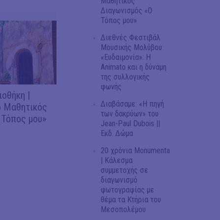
Μαθητικός
Διαγωνισμός «Ο
Τόπος μου»
Διεθνές Φεστιβάλ
Μουσικής Μολύβου
«Ευδαιμονία»: Η
Animato και η δύναμη
της συλλογικής
φωνής
ιοθήκη |
Διαβάσαμε: «Η πηγή
 Μαθητικός
των δακρύων» του
 Τόπος μου»
Jean-Paul Dubois ||
Εκδ. Δώμα
20 χρόνια Monumenta
| Κάλεσμα
συμμετοχής σε
διαγωνισμό
φωτογραφίας με
θέμα τα Κτήρια του
Μεσοπολέμου