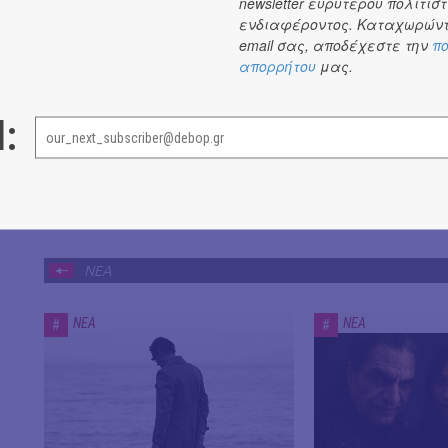
newsletter ευρύτερου πολιτιστ
ενδιαφέροντος. Καταχωρώντ
email σας, αποδέχεστε την
πο
απορρήτου
μας.
l:
ΝΕΑ
ΝΕΑ
ΝΕΑ
#
#