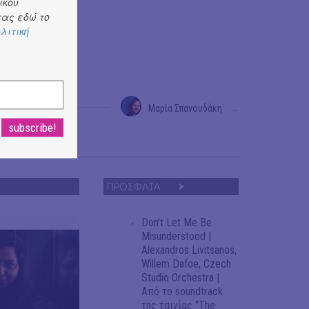
ικού
ας εδώ το
λιτική
Μαρία Σπανουδάκη
→
ΠΡΟΣΦΑΤΑ
Don't Let Me Be
Misunderstood |
Alexandros Livitsanos,
Willem Dafoe, Czech
Studio Orchestra |
Από το soundtrack
της ταινίας "The