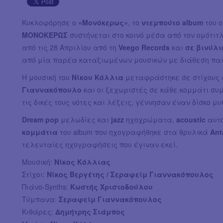
Κυκλοφόρησε ο
«Μονόκερως»
, το
ντεμπούτο album
του ο
ΜΟΝΟΚΕΡΩΣ
συστήνεται στο κοινό μέσα από τον ομότιτ
από τις 28 Απριλίου από τη
Veego Records
και
σε βινύλι
από μία παρέα καταξιωμένων μουσικών με διάθεση παιχ
Η μουσική του
Νίκου Κόλλια
μεταφράστηκε σε στίχους 
Γιαννακόπουλο
και οι ξεχωριστές σε κάθε κομμάτι συ
τις δικές τους νότες και λέξεις, γέννησαν έναν δίσκο μυ
Dream pop
μελωδίες και
jazz
ηχοχρώματα,
acoustic
αυτο
κομμάτια
του album που ηχογραφήθηκε στα θρυλικά
Ant
τελευταίες ηχογραφήσεις που έγιναν εκεί.
Μουσική:
Νίκος Κόλλιας
Στίχοι:
Νίκος Βεργέτης / Σεραφείμ Γιαννακόπουλος
Πιάνο-Synths:
Κωστής Χριστοδούλου
Τύμπανα:
Σεραφείμ Γιαννακόπουλος
Κιθάρες:
Δημήτρης Σιάμπος