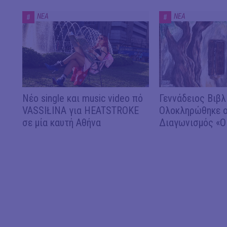
ΝΕΑ
ΝΕΑ
#
#
Νέο single και music video πό
Γεννάδειος Βιβλ
VASSIŁINA για HEATSTROKE
Ολοκληρώθηκε ο
σε μία καυτή Αθήνα
Διαγωνισμός «Ο