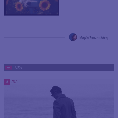
Μαρία Σπανουδάκη
→
ΝΕΑ
ΝΕΑ
#