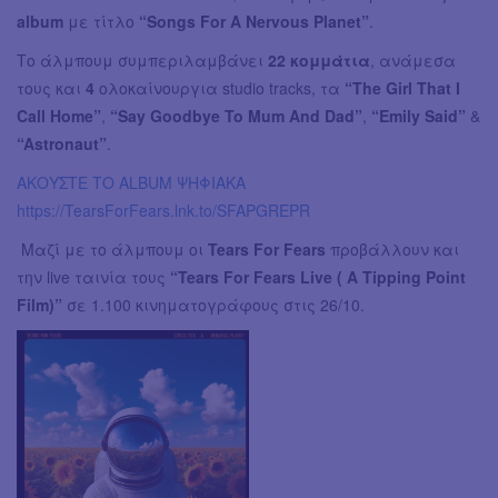
album
με τίτλο
“Songs For A Nervous Planet”
.
Το άλμπουμ συμπεριλαμβάνει
22 κομμάτια
, ανάμεσα
τους και
4
ολοκαίνουργια studio tracks, τα
“The Girl That I
Call Home”
,
“Say Goodbye To Mum And Dad”
,
“Emily Said”
&
“Astronaut”
.
ΑΚΟΥΣΤΕ ΤΟ ALBUM ΨΗΦΙΑΚΑ
https://TearsForFears.lnk.to/SFAPGREPR
Μαζί με το άλμπουμ οι
Tears For Fears
προβάλλουν και
την live ταινία τους
“Tears For Fears Live ( A Tipping Point
Film)”
σε 1.100 κινηματογράφους στις 26/10.