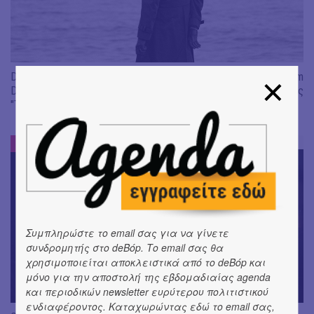
Don't Let Me Be Misunderstood | Alexandros Livitsanos, Willem
Dafoe, Czech Studio Orchestra | Από το soundtrack της ταινίας
"The Birthday Party"
ΝΕΑ
#
Συμπληρώστε το email σας για να γίνετε
συνδρομητής στο deBόp. Το email σας θα
χρησιμοποιείται αποκλειστικά από το deBόp και
μόνο για την αποστολή της εβδομαδιαίας agenda
και περιοδικών newsletter ευρύτερου πολιτιστικού
ενδιαφέροντος. Καταχωρώντας εδώ το email σας,