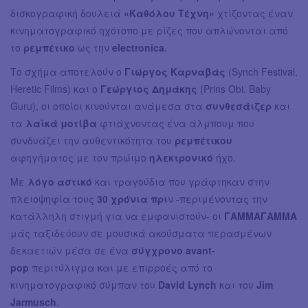
δισκογραφική δουλειά
«Καθόλου Τέχνη»
χτίζοντας έναν
κινηματογραφικό ηχότοπο με ρίζες που απλώνονται από
το
ρεμπέτικο
ως την
electronica
.
Το σχήμα αποτελούν ο
Γιώργος Καρναβάς
(Synch Festival,
Heretic Films) και o
Γεώργιος Δημάκης
(Prins Obi, Baby
Guru), οι οποίοι κινούνται ανάμεσα στα
συνθεσάιζερ
και
τα
λαϊκά μοτίβα
φτιάχνοντας ένα άλμπουμ που
συνδυάζει την αυθεντικότητα του
ρεμπέτικου
αφηγήματος με τον πρώιμο
ηλεκτρονικό
ήχο.
Με
λόγο αστικό
και τραγούδια που γράφτηκαν στην
πλειοψηφία τους
30 χρόνια πρι
ν -περιμένοντας την
κατάλληλη στιγμή για να εμφανιστούν- οι
ΓΑΜΜΑΓΑΜΜΑ
μάς ταξιδεύουν σε μουσικά ακούσματα περασμένων
δεκαετιών μέσα σε ένα
σύγχρονο avant-
pop
περιτύλιγμα και με επιρροές από το
κινηματογραφικό σύμπαν του
David Lynch
και του
Jim
Jarmusch
.