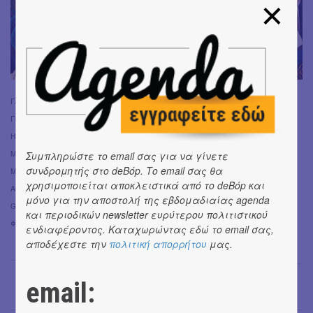
ΓΑΜΜΑΓΑΜΜΑ:
Γιώργος Καρναβάς & Γεώργιος Δημάκης (aka Prins Obi)
Ηχογράφηση: Bee Thousand Studio
Μίξη: Χρήστος Μπεκίρης, Prins Obi
Συμπληρώστε το email σας για να γίνετε
συνδρομητής στο deBόp. Το email σας θα
Mastering: Ανέστης Ψαραδάκος (AthensMastering Studios)
χρησιμοποιείται αποκλειστικά από το deBόp και
Artwork: Δημήτρης Ρόκος
μόνο για την αποστολή της εβδομαδιαίας agenda
Graphic Designer: Βαγγέλης Μαρτίνος
και περιοδικών newsletter ευρύτερου πολιτιστικού
Φωτογραφία: Νίκος Μαλιάκος
ενδιαφέροντος. Καταχωρώντας εδώ το email σας,
αποδέχεστε την
πολιτική απορρήτου
μας.
Μαρία Σπανουδάκη
→
email: