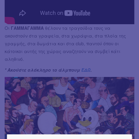
Οι
ΓΑΜΜΑΓΑΜΜΑ
θέλουν τα τραγούδια τους να
ακουστούν στα γραφεία, στα χωράφια, στα πλοία της
γραμμής, στα δωμάτια και στα club, παντού όπου οι
κάτοικοι αυτής της χώρας αναζητούν να συμβεί κάτι
αληθινό.
* Ακούστε ολόκληρο το άλμπουμ
ΕΔΩ
.