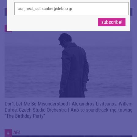
ΝΕΑ
ΝΕΑ
#
Don't Let Me Be Misunderstood | Alexandros Livitsanos, Willem
Dafoe, Czech Studio Orchestra | Από το soundtrack της ταινίας
"The Birthday Party"
ΝΕΑ
#