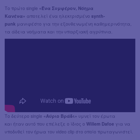
Το πρώτο single
«Ένα Συμφέρον, Νόημα
Κανένα»
αποτελεί ένα ηλεκτρισμένο
synth-
punk
μανιφέστο για την εξουθενωμένη καθημερινότητα,
τα άδεια νοήματα και την υπαρξιακή αγρύπνια.
Το δεύτερο single
«Αύριο Βράδι»
υμνεί τον έρωτα
και ήταν αυτό που επέλεξε ο ίδιος ο
Willem Dafoe
για να
υποδυθεί τον ήρωα του video clip στο οποίο πρωταγωνιστεί.