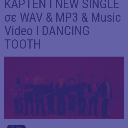
KAPTEN​ I NEW SINGLE​
σε WAV & MP3 &​ Music
Video​ I DANCING
TOOTH