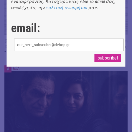
ενδιαφέροντος. Καταχωρώντας εδώ το email σας,
αποδέχεστε την
πολιτική απορρήτου
μας.
email:
Don't Let Me Be Misunderstood | Alexandros Livitsanos, Willem
Dafoe, Czech Studio Orchestra | Από το soundtrack της ταινίας
"The Birthday Party"
ΝΕΑ
#