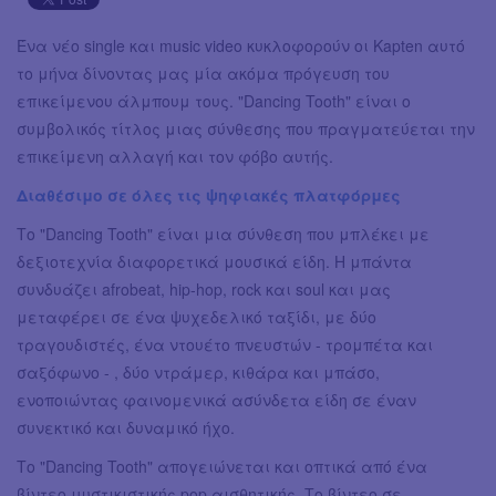
Ένα νέο single και music video κυκλοφορούν οι Kapten αυτό
το μήνα δίνοντας μας μία ακόμα πρόγευση του
επικείμενου άλμπουμ τους. "Dancing Tooth" είναι ο
συμβολικός τίτλος μιας σύνθεσης που πραγματεύεται την
επικείμενη αλλαγή και τον φόβο αυτής.
Διαθέσιμο σε όλες τις ψηφιακές πλατφόρμες
Το "Dancing Tooth" είναι μια σύνθεση που μπλέκει με
δεξιοτεχνία διαφορετικά μουσικά είδη. Η μπάντα
συνδυάζει afrobeat, hip-hop, rock και soul και μας
μεταφέρει σε ένα ψυχεδελικό ταξίδι, με δύο
τραγουδιστές, ένα ντουέτο πνευστών - τρομπέτα και
σαξόφωνο - , δύο ντράμερ, κιθάρα και μπάσο,
ενοποιώντας φαινομενικά ασύνδετα είδη σε έναν
συνεκτικό και δυναμικό ήχο.
Το "Dancing Tooth" απογειώνεται και οπτικά από ένα
βίντεο μυστικιστικής pop αισθητικής. Το βίντεο σε