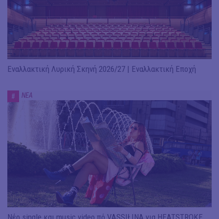
Εναλλακτική Λυρική Σκηνή 2026/27 | Εναλλακτική Εποχή
ΝΕΑ
#
Νέο single και music video πό VASSIŁINA για HEATSTROKE