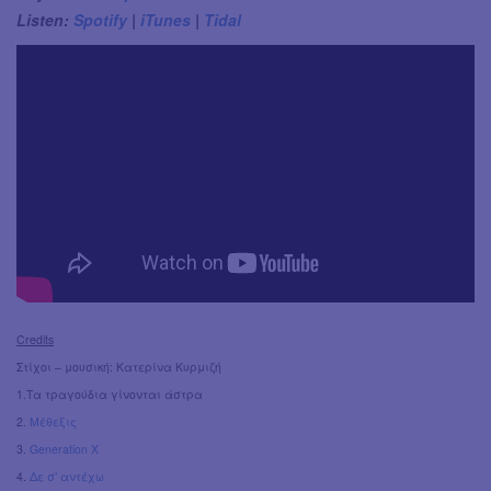
Listen:
Spotify
|
iTunes
|
Tidal
Credits
Στίχοι – μουσική: Κατερίνα Κυρμιζή
1.Τα τραγούδια γίνονται άστρα
2.
Μέθεξις
3.
Generation X
4.
Δε σ’ αντέχω