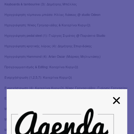
Keyboards & tambourine (3): Δημήτρης Μπέλλος
Ηχογράφηση τύμπανα-μπάσο: Ηλίας Λάκκας @ studio Odeon
Ηχογράφηση: Νίκος Γρηγοριάδης & Κατερίνα Κυρμιζή
Ηχογράφηση pedal steel (1): Γιώργος Σιμάτος @ Παράκτιο Studio
Ηχογράφηση κρητικής λύρας (4): Δημήτρης Σπυριδάκης
Ηχογράφηση Hammond (4): Arlan Oscar (Μάρκος Μηλιωτάκης)
Προγραμματισμός & Editing: Κατερίνα Κυρμιζή
Ενορχήστρωση (1,2,5,7): Κατερίνα Κυρμιζή
Ενορχήστρωση (4): Κατερίνα Κυρμιζή, Νίκος Γρηγοριάδης, Γιάννης Γρηγορίου
Ενορχήστρωση (3,6): Κατερίνα Κυρμιζή, Νίκος Γρηγοριάδης
Μουσική παραγωγή: Κατερίνα Κυρμιζή, Νίκος Γρηγοριάδης
Μίξη & Mastering (1,2,4,5,6,7): Ηλίας Λάκκας
Μίξη (2): Δημήτρης Μπέλλος @ studio Decibel