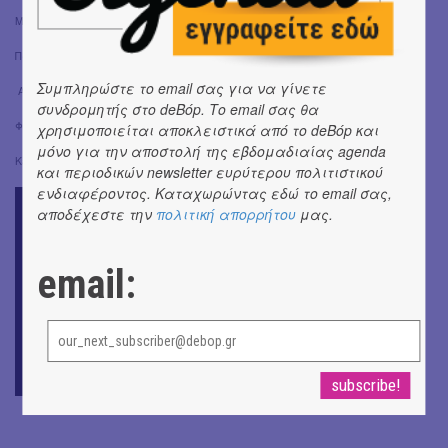
Mastering (2): Γιάννης Χριστοδουλάτος @ Sweet spot productions
Παραγωγή: Κατερίνα Κυρμιζή, Νίκος Γρηγοριάδης, Ηλίας Λάκκας
Συμπληρώστε το email σας για να γίνετε
Artwork: Κατερίνα Κυρμιζή
συνδρομητής στο deBόp. Το email σας θα
Φωτογραφίες: Νίκος Γρηγοριάδης
χρησιμοποιείται αποκλειστικά από το deBόp και
μόνο για την αποστολή της εβδομαδιαίας agenda
Kaktoi III - 2026 (p) Cd Baby & © Katerina Kyrmizi
και περιοδικών newsletter ευρύτερου πολιτιστικού
ενδιαφέροντος. Καταχωρώντας εδώ το email σας,
αποδέχεστε την
πολιτική απορρήτου
μας.
email: