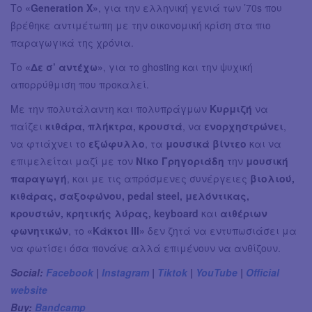
Το
«Generation X»
, για την ελληνική γενιά των ’70s που
βρέθηκε αντιμέτωπη με την οικονομική κρίση στα πιο
παραγωγικά της χρόνια.
Το
«Δε σ’ αντέχω»
, για το ghosting και την ψυχική
απορρύθμιση που προκαλεί.
Με την πολυτάλαντη και πολυπράγμων
Κυρμιζή
να
παίζει
κιθάρα, πλήκτρα, κρουστά
, να
ενορχηστρώνει
,
να φτιάχνει το
εξώφυλλο
, τα
μουσικά βίντεο
και να
επιμελείται μαζί με τον
Νίκο Γρηγοριάδη
την
μουσική
παραγωγή
, και με τις απρόσμενες συνέργειες
βιολιού,
κιθάρας, σαξοφώνου, pedal steel, μελόντικας,
κρουστών, κρητικής λύρας, keyboard
και
αιθέριων
φωνητικών
, το
«Κάκτοι III»
δεν ζητά να εντυπωσιάσει μα
να φωτίσει όσα πονάνε αλλά επιμένουν να ανθίζουν.
Social:
Facebook
|
Instagram
|
Tiktok
|
YouTube
|
Official
website
Buy:
Bandcamp