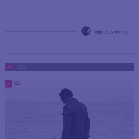
Μαρία Σπανουδάκη
→
ΝΕΑ
ΝΕΑ
#