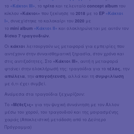
το
«Κάκτοι III»
, το
τρίτο
και τελευταίο
concept album
του
κύκλου
«Κάκτοι»
που ξεκίνησε το
2018
με το
EP
«Κάκτοι
Ι»
, συνεχίστηκε το καλοκαίρι του
2020
με
το
mini album
«Κάκτοι ΙΙ»
και ολοκληρώνεται με αυτόν τον
δίσκο 7 τραγουδιών
.
Οι
κάκτοι
λειτουργούν ως μεταφορά για εμπειρίες που
αντέχουν στην συναισθηματική ξηρασία, στον χρόνο και
στις αντιξοότητες. Στο
«Κάκτοι ΙΙΙ»
, αυτή η μεταφορά
φτάνει στην ολοκλήρωσή της: τραγούδια για το
τέλος
, την
απώλεια
, την
απογοήτευση
, αλλά και τη
συμφιλίωση
με ό,τι έχει συμβεί.
Ανάμεσα στα τραγούδια ξεχωρίζουν:
Το
«Μέθεξις»
για την ψυχική συνάντηση με τον Άλλον
μέσω του χορού, του τραγουδιού και της μοιρασμένης
χαράς (Αποκλειστική μετάδοση από το Δεύτερο
Πρόγραμμα)