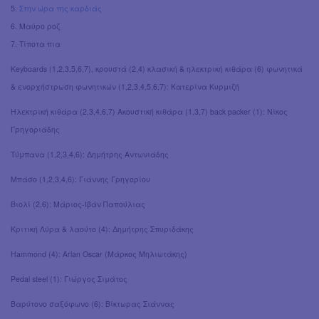
5.
Στην ώρα της καρδιάς
6. Μαύρο ροζ
7. Τίποτα πια
Keyboards (1,2,3,5,6,7), κρουστά (2,4) κλασική & ηλεκτρική κιθάρα (6) φωνητικά
& ενορχήστρωση φωνητικών (1,2,3,4,5,6,7): Κατερίνα Κυρμιζή
Ηλεκτρική κιθάρα (2,3,4,6,7) Ακουστική κιθάρα (1,3,7) back packer (1): Νίκος
Γρηγοριάδης
Τύμπανα (1,2,3,4,6): Δημήτρης Αντωνιάδης
Μπάσο (1,2,3,4,6): Γιάννης Γρηγορίου
Βιολί (2,6): Μάριος-Ιβάν Παπούλιας
Κριτική Λύρα & λαούτο (4): Δημήτρης Σπυριδάκης
Hammond (4): Arlan Oscar (Μάρκος Μηλιωτάκης)
Pedal steel (1): Γιώργος Σιμάτος
Βαρύτονο σαξόφωνο (6): Βίκτωρας Σιάννας