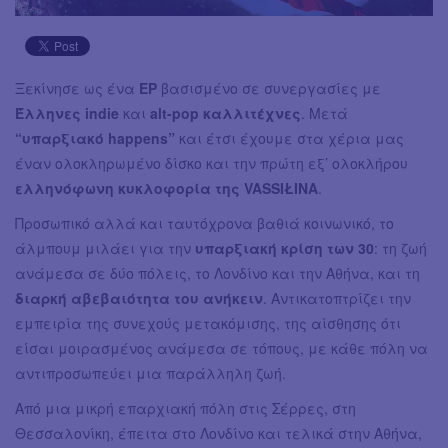
Ξεκίνησε ως ένα
EP
βασισμένο σε συνεργασίες με
Έλληνες indie
και
alt-pop καλλιτέχνες
. Μετά
“υπαρξιακό happens”
και έτσι έχουμε στα χέρια μας
έναν ολοκληρωμένο δίσκο και την πρώτη εξ’ ολοκλήρου
ελληνόφωνη κυκλοφορία της VASSIŁINA
.
Προσωπικό αλλά και ταυτόχρονα βαθιά κοινωνικό, το
άλμπουμ μιλάει για την
υπαρξιακή κρίση των 30
: τη ζωή
ανάμεσα σε δύο πόλεις, το Λονδίνο και την Αθήνα, και τη
διαρκή αβεβαιότητα του ανήκειν
. Αντικατοπτρίζει την
εμπειρία της συνεχούς μετακόμισης, της αίσθησης ότι
είσαι μοιρασμένος ανάμεσα σε τόπους, με κάθε πόλη να
αντιπροσωπεύει μια παράλληλη ζωή.
Από μια μικρή επαρχιακή πόλη στις Σέρρες, στη
Θεσσαλονίκη, έπειτα στο Λονδίνο και τελικά στην Αθήνα,