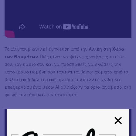
To άλμπουμ αντλεί έμπνευση από την
Αλίκη στη Χώρα
των Θαυμάτων
. Πώς είναι να ψάχνεις να βρεις το σπίτι
σου, τον εαυτό σου και να προσπαθείς να ενώσεις την
κατακερματισμένη σου ταυτότητα. Αποσπάσματα από το
βιβλίο αποδίδονται από την ίδια την καλλιτέχνιδα και
επεξεργασμένα μέσω AI αλλάζουν τα όρια ανάμεσα στη
φωνή, τον τόπο και την ταυτότητα.