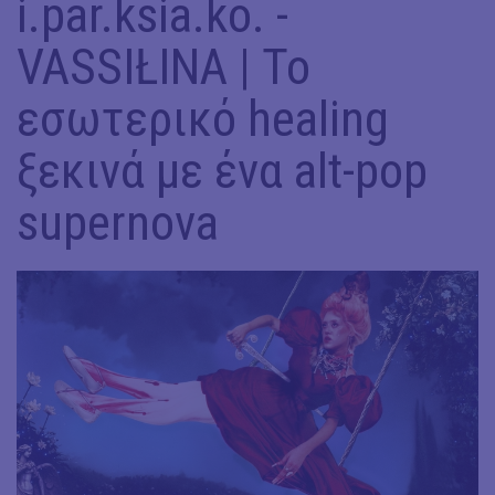
i.par.ksia.ko. -
VASSIŁINA | Το
εσωτερικό healing
ξεκινά με ένα alt-pop
supernova