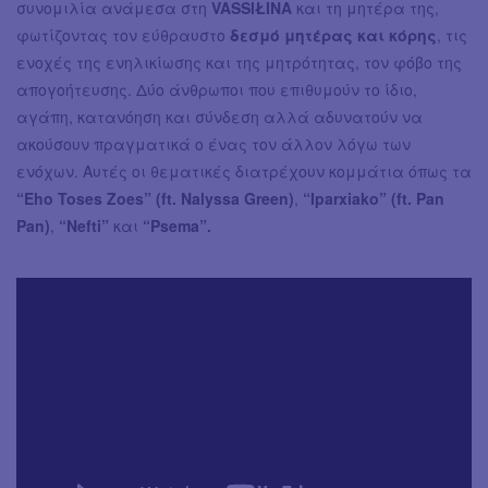
συνομιλία ανάμεσα στη
VASSIŁINA
και τη μητέρα της,
φωτίζοντας τον εύθραυστο
δεσμό μητέρας και κόρης
, τις
ενοχές της ενηλικίωσης και της μητρότητας, τον φόβο της
απογοήτευσης. Δύο άνθρωποι που επιθυμούν το ίδιο,
αγάπη, κατανόηση και σύνδεση αλλά αδυνατούν να
ακούσουν πραγματικά ο ένας τον άλλον λόγω των
ενόχων. Αυτές οι θεματικές διατρέχουν κομμάτια όπως τα
“Eho Toses Zoes” (ft. Nalyssa Green)
,
“Ιparxiako” (ft. Pan
Pan)
,
“Nefti”
και
“Psema”.