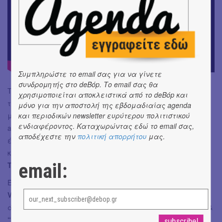
Συμπληρώστε το email σας για να γίνετε
συνδρομητής στο deBόp. Το email σας θα
Το άλμπουμ γράφτηκε ανάμεσα στα αλλεπάλληλα
χρησιμοποιείται αποκλειστικά από το deBόp και
ταξίδια Λονδίνο-Αθήνα, σε συνεργασία με τον
μόνο για την αποστολή της εβδομαδιαίας agenda
μακροχρόνιο συνεργάτη
TOTALWERK (Tom Wright)
. Το
και περιοδικών newsletter ευρύτερου πολιτιστικού
ενδιαφέροντος. Καταχωρώντας εδώ το email σας,
artwork δημιουργήθηκε από τη
Lissyelle
, φωτογράφο με
αποδέχεστε την
πολιτική απορρήτου
μας.
έδρα το Λος Άντζελες, η οποία έχει συνεργαστεί με
καλλιτέχνες όπως οι
Chappell Roan, Olivia Rodrigo
και
email:
Tate McRae
.
Έχουν ήδη κυκλοφορήσει τρία singles:
“Red Flag” (ft. Dolly
Vara)
,
“Dolini” (ft. Tsolimon)
και
“Fever Ride” (ft. Tamta)
. Το
άλμπουμ ολοκληρώθηκε με τα τελικά single
“iparksiako”
&
“Katadiki”
, το τελευταίο εκ των δύο είναι και