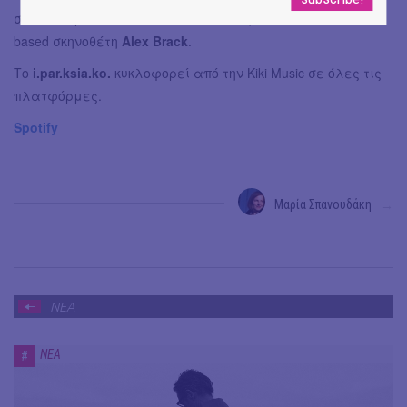
συνοδευόμενο από music video σε σκηνοθεσία του Berlin-
based σκηνοθέτη
Alex Brack
.
Το
i.par.ksia.ko.
κυκλοφορεί από την Kiki Music σε όλες τις
πλατφόρμες.
Spotify
Μαρία Σπανουδάκη
→
ΝΕΑ
ΝΕΑ
#