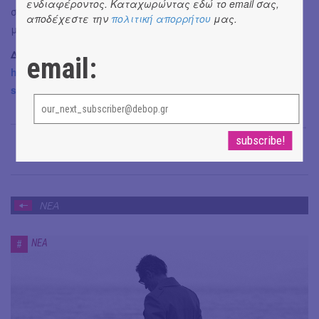
ενδιαφέροντος. Καταχωρώντας εδώ το email σας,
στο YouTube. Διοργανώνει ανοιχτό κάλεσμα για ταινίες
αποδέχεστε την
πολιτική απορρήτου
μας.
μικρού μήκους.
Διαβάστε περισσότερα:
email:
https://www.onassis.org/el/news/romain-gavrass-new-film-
sacrifice-has-started-filming-in-greece
Σόνια Βλάντη
→
ΝΕΑ
ΝΕΑ
#