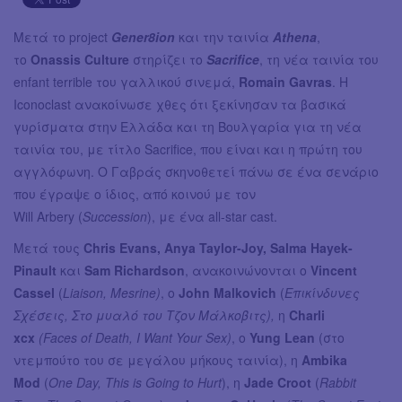
Μετά το project
Gener8ion
και την ταινία
Athena
,
το
Onassis Culture
στηρίζει το
Sacrifice
, τη νέα ταινία του
enfant terrible του γαλλικού σινεμά,
Romain Gavras
. Η
Iconoclast ανακοίνωσε χθες ότι ξεκίνησαν τα βασικά
γυρίσματα στην Ελλάδα και τη Βουλγαρία για τη νέα
ταινία του, με τίτλο Sacrifice, που είναι και η πρώτη του
αγγλόφωνη. Ο Γαβράς σκηνοθετεί πάνω σε ένα σενάριο
που έγραψε ο ίδιος, από κοινού με τον
Will Arbery (
Succession
), με ένα all-star cast.
Μετά τους
Chris Evans, Anya Taylor-Joy, Salma Hayek-
Pinault
και
Sam Richardson
, ανακοινώνονται ο
Vincent
Cassel
(
Liaison, Mesrine)
, ο
John Malkovich
(
Επικίνδυνες
Σχέσεις, Στο μυαλό του Τζον Μάλκοβιτς),
η
Charli
xcx
(Faces of Death, I Want Your Sex)
, ο
Yung Lean
(στο
ντεμπούτο του σε μεγάλου μήκους ταινία), η
Ambika
Mod
(
One Day, This is Going to Hurt
), η
Jade Croot
(
Rabbit