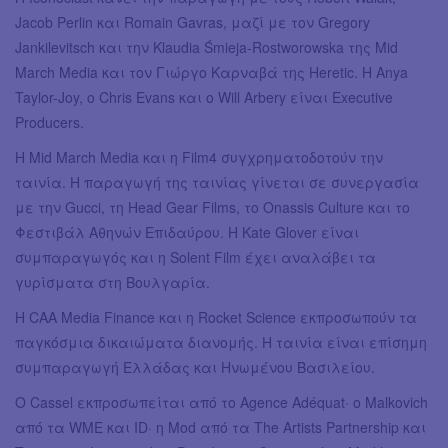
Jacob Perlin και Romain Gavras, μαζί με τον Gregory
Jankilevitsch και την Klaudia Śmieja-Rostworowska της Mid
March Media και τον Γιώργο Καρναβά της Heretic. Η Anya
Taylor-Joy, ο Chris Evans και ο Will Arbery είναι Executive
Producers.
Η Mid March Media και η Film4 συγχρηματοδοτούν την
ταινία. Η παραγωγή της ταινίας γίνεται σε συνεργασία
με την Gucci, τη Head Gear Films, το Onassis Culture και το
Φεστιβάλ Αθηνών Επιδαύρου. Η Kate Glover είναι
συμπαραγωγός και η Solent Film έχει αναλάβει τα
γυρίσματα στη Βουλγαρία.
Η CAA Media Finance και η Rocket Science εκπροσωπούν τα
παγκόσμια δικαιώματα διανομής. Η ταινία είναι επίσημη
συμπαραγωγή Ελλάδας και Ηνωμένου Βασιλείου.
Ο Cassel εκπροσωπείται από το Agence Adéquat· ο Malkovich
από τα WME και ID· η Mod από τα The Artists Partnership και