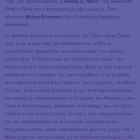
Trap, The Serpent Queen
), ο
Jeremy O. Harris
(
The Sweet East,
Emily in Paris)
και η πρόσφατα βραβευμένη με Tony
ηθοποιός
Miriam Silverman
(
Your Friends and Neighbors,
Motherland
).
Το
Sacrifice
αφηγείται την ιστορία της Τζόαν (Anya Taylor-
Joy), μιας φανατικής που καθοδηγείται από μια
ηφαιστειώδη προφητεία την οποία μπορεί να ακούσει
μόνο η ίδια. Η Τζόαν είναι σε αποστολή να σώσει τον
κόσμο από μια πύρινη αναμέτρηση. Μαζί με μια στρατιά
αποκρυφιστών οπαδών της, καταλαμβάνει ένα χλιδάτο
φιλανθρωπικό γκαλά και παίρνει τρεις ομήρους: τον Μάικ
Τάιλερ, έναν καταβεβλημένο σταρ του κινηματογράφου
που αποζητά απεγνωσμένα τη λύτρωση· τον Μπράκεν, που
είναι ο πλουσιότερος άνθρωπος στον κόσμο· και την Κέιτι,
η οποία είναι απλώς άτυχη. Οι τρεις τους υποχρεώνονται
να την ακολουθήσουν σε ένα ταξίδι ευτράπελο και
συγχρόνως επικό, μέσα από δάση και φωτιές, μέχρι που ο
Μάικ έρχεται αντιμέτωπος με το απόλυτο ερώτημα: τι θα