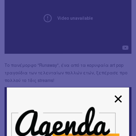
Το πανέμορφο "Runaway", ένα από τα κορυφαία art pop
τραγούδια των τελευταίων πολλών ετών, ξεπέρασε προ
πολλού το 1δις streams!