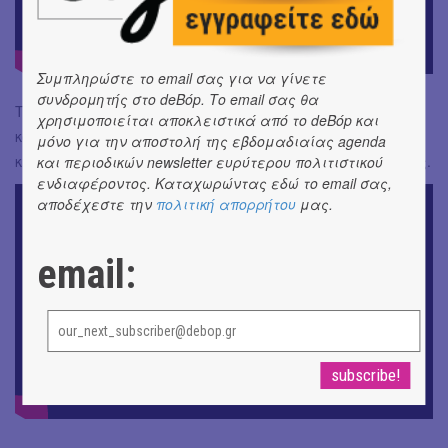
Συμπληρώστε το email σας για να γίνετε
συνδρομητής στο deBόp. Το email σας θα
To “Cure for Me” με το πανίσχυρο μήνυμα για την LGBTQ
χρησιμοποιείται αποκλειστικά από το deBόp και
κοινότητα και τον εθιστικό dance ρυθμό του, αποτελεί εδώ
μόνο για την αποστολή της εβδομαδιαίας agenda
και λίγα χρόνια μια κορυφαία στιγμή των συναυλιών της.
και περιοδικών newsletter ευρύτερου πολιτιστικού
ενδιαφέροντος. Καταχωρώντας εδώ το email σας,
αποδέχεστε την
πολιτική απορρήτου
μας.
email: