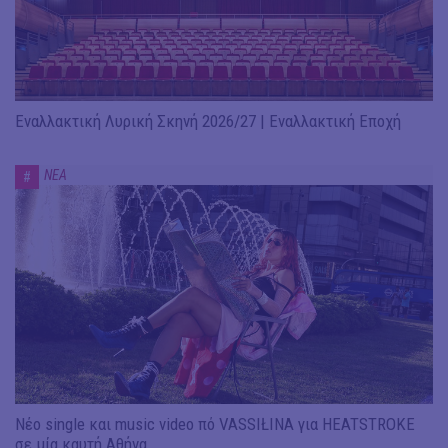
Εναλλακτική Λυρική Σκηνή 2026/27 | Εναλλακτική Εποχή
ΝΕΑ
#
Νέο single και music video πό VASSIŁINA για HEATSTROKE
σε μία καυτή Αθήνα