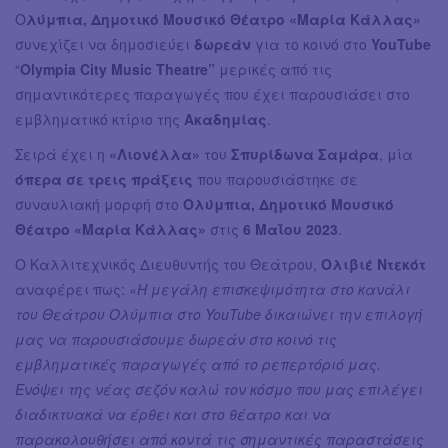
Ο
λύμπια, Δημοτικό Μουσικό Θέατρο «Μαρία Κάλλας»
συνεχίζει να δημοσιεύει
δωρεάν
για το κοινό στο
YouTube
“
Olympia City Music Theatre”
μερικές από τις
σημαντικότερες παραγωγές που έχει παρουσιάσει στο
εμβληματικό κτίριο της
Ακαδημίας
.
Σειρά έχει η
«Λιονέλλα»
του
Σπυρίδωνα Σαμάρα
, μία
όπερα σε τρεις πράξεις
που παρουσιάστηκε σε
συναυλιακή μορφή στο
Ολύμπια, Δημοτικό Μουσικό
Θέατρο «Μαρία Κάλλας»
στις
6 Μαΐου 2023
.
O Καλλιτεχνικός Διευθυντής του Θεάτρου,
Ολιβιέ Ντεκότ
αναφέρει πως: «
Η μεγάλη επισκεψιμότητα στο κανάλι
του Θεάτρου Ολύμπια στο YouTube δικαιώνει την επιλογή
μας να παρουσιάσουμε δωρεάν στο κοινό τις
εμβληματικές παραγωγές από το ρεπερτόριό μας.
Ενόψει της νέας σεζόν καλώ τον κόσμο που μας επιλέγει
διαδικτυακά να έρθει και στο θέατρο και να
παρακολουθήσει από κοντά τις σημαντικές παραστάσεις