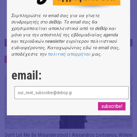
Μαρία Σπανουδάκη
→
Συμπληρώστε το email σας για να γίνετε
συνδρομητής στο deBόp. Το email σας θα
χρησιμοποιείται αποκλειστικά από το deBόp και
μόνο για την αποστολή της εβδομαδιαίας agenda
και περιοδικών newsletter ευρύτερου πολιτιστικού
ΝΕΑ
ενδιαφέροντος. Καταχωρώντας εδώ το email σας,
αποδέχεστε την
πολιτική απορρήτου
μας.
ΝΕΑ
#
email:
Don't Let Me Be Misunderstood | Alexandros Livitsanos, Willem