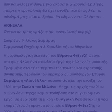
που θα φιλοξενήσουμε για ακόμα μία χρονιά. Σε λίγες
ημέρες η προπώληση θα έχει ανοίξει και όπως λέει το
σύνθημά μας, όλοι οι δρόμοι θα οδηγούν στο Ολύμπια
».
ΛΙΟΝΕΛΛΑ
Όπερα σε τρεις πράξεις (σε συναυλιακή μορφή)
Σπυρίδων-Φιλίσκος Σαμάρας
Συμφωνική Ορχήστρα & Χορωδία Δήμου Αθηναίων
Η μουσικολογική σκαπάνη του
Βύρωνα Φιδετζή
φέρνει
στο φως άλλο ένα σπουδαίο έργο της ελληνικής μουσικής.
Γραμμένη στα τέλη περίπου της πρώτης και εκρηκτικής
συνθετικής περιόδου του Κερκυραίου μουσουργού
Σπύρου
Σαμάρα
, η
«Λιονέλλα»
παρουσιάστηκε την άνοιξη του
1891 στην
Σκάλα
του
Μιλάνο
. Μέχρι τις αρχές του 21ου
αιώνα δεν υπήρχε καμία πρόσβαση στο συγκεκριμένο
έργο, με εξαίρεση τη μικρή «
Ουγγρική Ραψωδία
». Τη νέα
ενορχήστρωση πραγματοποίησε ο
Βύρων Φιδετζής
το
2021, με βάση το σπαρτίτo της
«Λιονέλλα»
, το οποίο