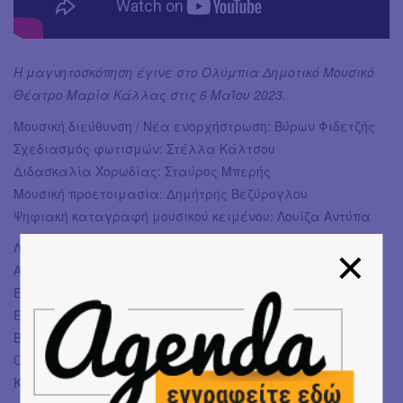
Η μαγνητοσκόπηση έγινε στο Ολύμπια Δημοτικό Μουσικό
Θέατρο Μαρία Κάλλας στις 6 Μαΐου 2023.
Μουσική διεύθυνση / Νέα ενορχήστρωση: Βύρων Φιδετζής
Σχεδιασμός φωτισμών: Στέλλα Κάλτσου
Διδασκαλία Χορωδίας: Σταύρος Μπερής
Μουσική προετοιμασία: Δημήτρης Βεζύρογλου
Ψηφιακή καταγραφή μουσικού κειμένου: Λουίζα Αντύπα
Λιονέλλα: Άννα Στυλιανάκη
Αντόρ: Δημήτρης Πακσόγλου
Έρικ: Χρήστος Κεχρής
Ελίας / Μαύρη μάσκα: Χάρης Ανδριανός
Βάικ: Χριστόφορος Σταμπόγλης
Ο κάπελας: Αντώνης Δήμου
Κορυφαία: Ιωάννα Βρακατσέλη