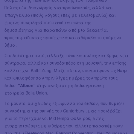
Πολιτειών. Αποχώρησε για προσωπικούς, αλλά και
επαγγελματικούς λόγους (πες με τελειομανία) και
έμεινε συνειδητά πίσω από τα φώτα της
δημοσιότητας για παραπάνω από μια δεκαετία,
προετοιμάζοντας προσεχτικά και αθόρυβα το επόμενο
βήμα.
Στο διάστημα αυτό, άλλαξε τόπο κατοικίας και βρήκε νέα
σύντροφο, αλλά και συνοδοιπόρο στη μουσική, την επίσης
καλλιτέχνη Kathi Zung. Μαζί, πλέον, υπογράφουν ως
Harp
και κυκλοφόρησαν πριν λίγες ημέρες τον πρώτο τους
δίσκο
"Albion"
στην ανεξάρτητη δισκογραφική
εταιρεία Bella Union.
Το μουντό, ομιχλώδες εξώφυλλο του δίσκου, που θυμίζει
συγκρότημα της σκηνής του Canterbury , μας προιδέάζει
για το περιεχόμενο. Mid tempo φολκ-ροκ, λιτές
ενορχηστρώσεις με κιθάρες που άλλοτε παραπέμπουν
στα 70s, (Fleetwood Mac, Fairport Convention , Neil Young) και