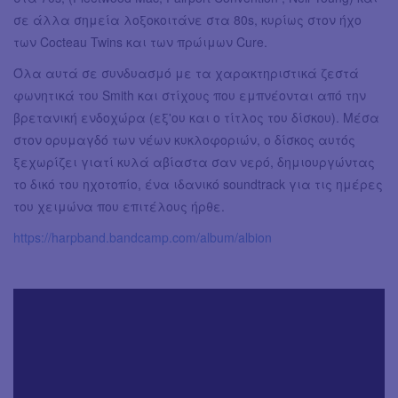
σε άλλα σημεία λοξοκοιτάνε στα 80s, κυρίως στον ήχο
των Cocteau Twins και των πρώιμων Cure.
Όλα αυτά σε συνδυασμό με τα χαρακτηριστικά ζεστά
φωνητικά του Smith και στίχους που εμπνέονται από την
βρετανική ενδοχώρα (εξ'ου και ο τίτλος του δίσκου). Μέσα
στον ορυμαγδό των νέων κυκλοφοριών, o δίσκος αυτός
ξεχωρίζει γιατί κυλά αβίαστα σαν νερό, δημιουργώντας
το δικό του ηχοτοπίο, ένα ιδανικό soundtrack για τις ημέρες
του χειμώνα που επιτέλους ήρθε.
https://harpband.bandcamp.com/album/albion