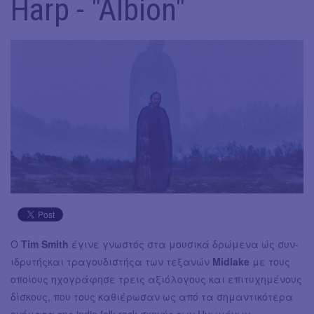
Harp - "Albion"
Ο
Tim Smith
έγινε γνωστός στα μουσικά δρώμενα ώς συν-
ιδρυτήςκαι τραγουδιστήςα των τεξανών
Midlake
με τους
οποίους ηχογράφησε τρεις αξιόλογους και επιτυχημένους
δίσκους, που τους καθιέρωσαν ως από τα σημαντικότερα
ονόματα της indie folk-rock σκηνής των Ηνωμένων