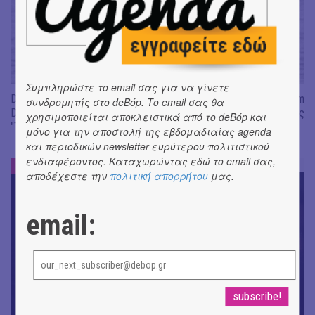
Συμπληρώστε το email σας για να γίνετε
Don't Let Me Be Misunderstood | Alexandros Livitsanos, Willem
συνδρομητής στο deBόp. Το email σας θα
Dafoe, Czech Studio Orchestra | Από το soundtrack της ταινίας
χρησιμοποιείται αποκλειστικά από το deBόp και
"The Birthday Party"
μόνο για την αποστολή της εβδομαδιαίας agenda
και περιοδικών newsletter ευρύτερου πολιτιστικού
ενδιαφέροντος. Καταχωρώντας εδώ το email σας,
ΝΕΑ
#
αποδέχεστε την
πολιτική απορρήτου
μας.
email: