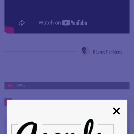
Γιάννης Περδίκης
→
ΝΕΑ
ΝΕΑ
#