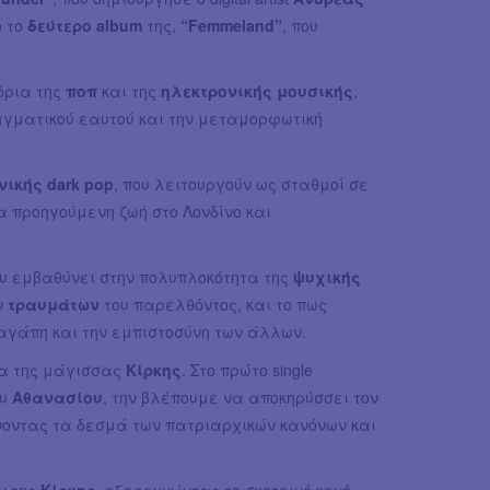
 το
δεύτερο album
της,
“Femmeland”
, που
όρια της
ποπ
και της
ηλεκτρονικής μουσικής
,
αγματικού εαυτού και την μεταμορφωτική
νικής dark pop
, που λειτουργούν ως σταθμοί σε
α προηγούμενη ζωή στο Λονδίνο και
ου εμβαθύνει στην πολυπλοκότητα της
ψυχικής
ν
τραυμάτων
του παρελθόντος, και το πως
 αγάπη και την εμπιστοσύνη των άλλων.
ρα της μάγισσας
Κίρκης
. Στο πρώτο single
ου
Αθανασίου
, την βλέπουμε να αποκηρύσσει τον
ίνοντας τα δεσμά των πατριαρχικών κανόνων και
ν της
Κίρκης
, εξερευνώντας το σκοτεινό κενό