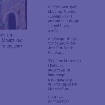
Διεθνές Φεστιβάλ
Μουσικής Μολύβου
«Ευδαιμονία»: Η
Animato και η δύναμη
της συλλογικής
φωνής
ιοθήκη |
Διαβάσαμε: «Η πηγή
 Μαθητικός
των δακρύων» του
 Τόπος μου»
Jean-Paul Dubois ||
Εκδ. Δώμα
20 χρόνια Monumenta
| Κάλεσμα
συμμετοχής σε
διαγωνισμό
φωτογραφίας με
θέμα τα Κτήρια του
Μεσοπολέμου
PDSFF27 |
SHOCKWAVES: