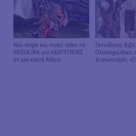
Νέο single και music video πό
Γεννάδειος Βιβλ
VASSIŁINA για HEATSTROKE
Ολοκληρώθηκε ο
σε μία καυτή Αθήνα
Διαγωνισμός «Ο