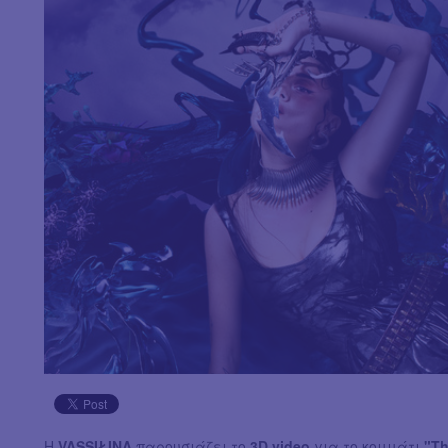
Η
VASSIŁINA
παρουσιάζει το
3D video
για το κομμάτι
"Th