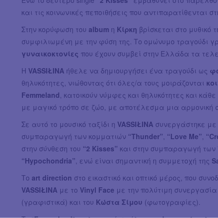
και τις κοινωνικές πεποιθήσεις που αντιπαρατίθενται σ
Στην κορύφωση του
album
η
Κίρκη
βρίσκεται στο μυθικό τ
συμφιλιωμένη με την φύση της. Το ομώνυμο τραγούδι 
γυναικοκτονίες
που έχουν συμβεί στην Ελλάδα τα τελ
Η
VASSIŁINA
ήθελε να δημιουργήσει ένα τραγούδι ως
φό
θηλυκότητες, νιώθοντας ότι όλες/α τους μοιράζονται
κο
Femmeland
, κατοικούν νύμφες και θηλυκότητες και κά
με μαγικό τρόπο σε ζώο, με αποτέλεσμα μια αρμονική
Σε αυτό το μουσικό ταξίδι η
VASSIŁINA
συνεργάστηκε με
συμπαραγωγή των κομματιών
“Thunder”
,
“Love Me”
,
“Cr
στην σύνθεση του
“2 Kisses”
και στην συμπαραγωγή των
“Hypochondria”
, ενώ είναι σημαντική η συμμετοχή της
S
Το
art direction
στο εικαστικό και οπτικό μέρος, που συνο
VASSIŁINA
με το
Vinyl Face
με την πολύτιμη συνεργασία
(γραφιστικά) και του
Κώστα Σίμου
(φωτογραφίες).