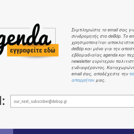
Το “
Femmeland
” κυκλοφορεί σε όλες τις
ψηφιακές πλα
Απριλίου
από
την Inner Ear
.
Συμπληρώστε το email σας γι
συνδρομητής στο deBόp. Το em
χρησιμοποιείται αποκλειστικ
deBόp και μόνο για την αποσ
εβδομαδιαίας agenda και πε
newsletter ευρύτερου πολιτιστ
ενδιαφέροντος. Καταχωρώντ
email σας, αποδέχεστε την
πο
απορρήτου
μας.
l: