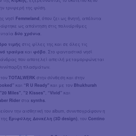
την τρυφερή της φύση.
ης νησί
Femmeland
, όπου ζει ως θνητή, απόλυτα
γράφτηκε ως απάντηση στις πολυάριθμες
ευταία
δύο χρόνια
.
ρο τιμής
στις φίλες της και σε όλες τις
ινό τραύμα
και
φόβο
. Στο φανταστικό νησί
θε άνδρας που αποτελεί απειλή μεταμορφώνεται
 συνύπαρξη πλασμάτων.
 τον
TOTALWERK
στην σύνθεση και στην
ooked”
και
“R U Ready''
και με τον
Bhukhurah
"20 Miles"
,
"2 Kisses"
,
“Vivid”
και
aber Rider
στα
synths
.
δεύουν την αισθητική του album, συνυπογράφουν η
 της
Εριφύλης Δουκέλη (3D design)
, του
Contino