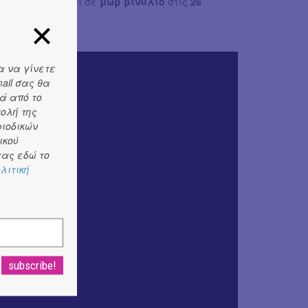
τφόρμες
ΕΔΩ
και σε
μωβ βινύλιο
στις
26
α να γίνετε
ail σας θα
ά από το
τολή της
ριοδικών
ικού
ας εδώ το
λιτική