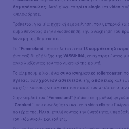
Λαμπρόπουλος
. Αυτό είναι το
τρίτο single
και
video
από
κυκλοφόρησε.
Πρόκειται για μία ηχητική εξερεύνηση, που ξεπερνά τα 
εμβαθύνοντας στην ενδοσκόπηση, την αναζήτησή του πρ
δύναμη της θεραπείας.
Το
“Femmeland”
αποτελείται από
13 κομμάτια
ηλεκτρο
ένα ταξίδι εξέλιξης της
VASSIŁINA
, αποχαιρετώντας μι
αγκαλιάζοντας τον πραγματικό της εαυτό.
Το άλμπουμ είναι ένα
συναισθηματικό rollercoaster
, π
υγείας
, των
χρόνιων ασθενειών
, της
απώλειας
και τω
αρχίζει κάποιος να αγαπά τον εαυτό του μέσα από την
Στην καρδιά του
“Femmeland”
βρίσκεται η μυθική φιγού
“Crooked”
, που συνοδεύεται και από video clip του Γιώργ
πατέρα της,
Ήλιο
, επιλέγοντας την θνητότητα, υπερβα
του «ιδανικού» εαυτού της.
Ενώ το δεύτερο single
“2 Kisses”
εμβαθύνει στο παρελθό