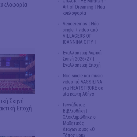
CRACK THE MIRROR -
κυκλοφορία
Art of Dreaming | Νέα
κυκλοφορία
Venceremos | Νέο
single + video από
VILLAGERS OF
IOANNINA CITY |
Εναλλακτική Λυρική
Σκηνή 2026/27 |
Εναλλακτική Εποχή
Νέο single και music
video πό VASSIŁINA
για HEATSTROKE σε
μία καυτή Αθήνα
ική Σκηνή
Γεννάδειος
ακτική Εποχή
Βιβλιοθήκη |
Ολοκληρώθηκε ο
Μαθητικός
Διαγωνισμός «Ο
Τόπος μου»