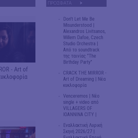
ΠΡΟΣΦΑΤΑ
Don't Let Me Be
Misunderstood |
Alexandros Livitsanos,
Willem Dafoe, Czech
Studio Orchestra |
Από το soundtrack
της ταινίας "The
Birthday Party"
OR - Art of
CRACK THE MIRROR -
κυκλοφορία
Art of Dreaming | Νέα
κυκλοφορία
Venceremos | Νέο
single + video από
VILLAGERS OF
IOANNINA CITY |
Εναλλακτική Λυρική
Σκηνή 2026/27 |
Εναλλακτική Εποχή