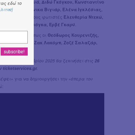
ριστιάν Λακρουά, Διδώ Γκόγκου, Κωνσταντίνο
ας εδώ το
λιτική
ησιολόγους
Βερόνικα Βιγιάρ, Ελένα Ιγκλέσιας,
ενσάν Σαγέ
και τους φωτιστές
Ελευθερία Ντεκώ,
ρντ, Χρήστο Τζιόγκα, Ερβέ Γκαρύ
.
ένοι μαέστροι όπως οι
Θεόδωρος Κουρεντζής,
ϊ, Φιλίπ Φορζέ, Ζακ Λακόμπ, Ζοζέ Σαλαζάρ,
βρίου – Δεκεμβρίου 2025 θα ξεκινήσει στις
26
ticketservices.gr.
ρέφει»
για να δημιουργήσει την «
όπερα του
ώ: