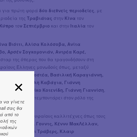
ι για πρώτη φορά
δύο διεθνείς περιοδείες
, με
περιοδεία της
Τραβιάτας
στην
Κίνα
τον
Κύπρο
το
ν Σεπτέμβριο
και στην
Ιταλία
τον
ίνα Βιόττι, Αλίσα Κολόσοβα, Ανίτα
ο, Αρσέν Σογκομονιάν, Αντρέα Καρέ,
ς σταρ της όπερας που θα τραγουδήσουν στη
υφαίους Έλληνες μονωδούς όπως, μεταξύ
ουλο, Τσέλια Κοστέα, Βασιλική Καραγιάννη,
τόμπολα, Βασίλη Καβάγια, Γιάννη
ρα Κωτίδου, Νίκο Κοτενίδη, Γιάννη Γιαννίση
,
σα
, η οποία θα ντεμπουτάρει στον ρόλο της
α να γίνετε
ail σας θα
ά από το
 συναντούμε κορυφαίους καλλιτέχνες όπως τους
τολή της
ρχόφερ, Άνμαρι Γουντς, Κέννυ ΜακΛέλλαν,
ριοδικών
σαρούχα, Λέσλι Τράβερς, Κλαιρ
ικού