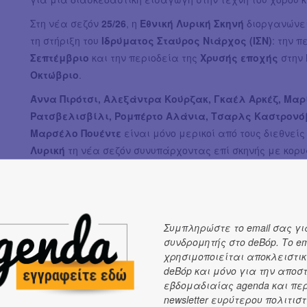
Στη νέα σεζόν
25/26
, η
Εθνική Λυρική Σκηνή
διοργανώνε
τη στήριξη του
Ιδρύματος Σταύρος Νιάρχος (ΙΣΝ)
: την 
Σεπτέμβριο
και την περιοδεία της
Χρυσής εποχής
στην
Οκτώβριο
.
Άννα Πιρότσι, Αλεξάντρα Κούρζακ, Γκαέλ Αρκέζ, Μαρ
Ρατσβελισβίλι, Ρομπέρτο Αλάνια, Τσαρλς Καστρονόβ
Μαρσέλο Πουέντε
είναι μόνο μερικοί από τους διεθνεί
Λυρική
τη νέα σεζόν συνυπάρχοντας επί σκηνής με κορ
άλλων, τους
Δημήτρη Πλατανιά, Τάση Χριστογιαννόπ
Διονύση Σούρμπη, Νεφέλη Κωτσέλη, Μαριλένα Στριφ
Χριστόπουλο, Πέτρο Μαγουλά, Τάσο Αποστόλου, Δήμητ
καθώς και με την ανερχόμενη υψίφωνο
Μαρία Κοσοβίτ
Συμπληρώστε το email σας γι
Ά
ννας Μπολένα
.
συνδρομητής στο deBόp. Το em
χρησιμοποιείται αποκλειστικ
Στις δημιουργικές ομάδες των παραγωγών της χρονιάς,
deBόp και μόνο για την αποσ
σκηνογράφους, εικαστικούς, ενδυματολόγους
Φίλιπ Φυ
εβδομαδιαίας agenda και πε
Δημήτρη Παπαϊωάννου, Λουκά Μπάκα, Βασίλη Παπατ
newsletter ευρύτερου πολιτιστ