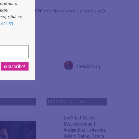
ριοδικών
ικού
ν Απρίλιο του 2026 στο Μεσολόγγι, γιορτή μαζί
ας εδώ το
λιτική
Σόνια Βλάντη
→
ΠΡΟΣΦΑΤΑ
Don't Let Me Be
Misunderstood |
Alexandros Livitsanos,
Willem Dafoe, Czech