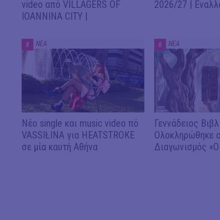
video από VILLAGERS OF
2026/27 | Εναλλ
IOANNINA CITY |
ΝΕΑ
ΝΕΑ
#
#
Νέο single και music video πό
Γεννάδειος Βιβλ
VASSIŁINA για HEATSTROKE
Ολοκληρώθηκε ο
σε μία καυτή Αθήνα
Διαγωνισμός «Ο