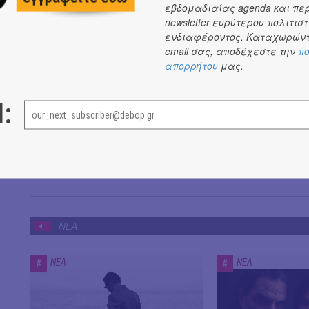
εβδομαδιαίας agenda και πε
newsletter ευρύτερου πολιτιστ
Το κύμα αφηγήσεων από όλον τον κόσμο θα καταλήξει το
ενδιαφέροντος. Καταχωρώντ
κι αντίδωρο θυσίας.
email σας, αποδέχεστε την
πο
απορρήτου
μας.
l:
ΝΕΑ
ΝΕΑ
ΝΕΑ
#
#