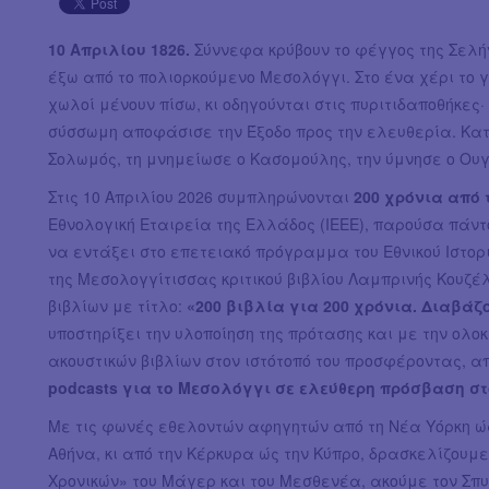
10 Απριλίου 1826.
Σύννεφα κρύβουν το φέγγος της Σελή
έξω από το πολιορκούμενο Μεσολόγγι. Στο ένα χέρι το γ
χωλοί μένουν πίσω, κι οδηγούνται στις πυριτιδαποθήκες·
σύσσωμη αποφάσισε την Έξοδο προς την ελευθερία. Κα
Σολωμός, τη μνημείωσε ο Κασομούλης, την ύμνησε ο Ου
Στις 10 Απριλίου 2026 συμπληρώνονται
200 χρόνια από 
Εθνολογική Εταιρεία της Ελλάδος (ΙΕΕΕ), παρούσα πά
να εντάξει στο επετειακό πρόγραμμα του Εθνικού Ιστορ
της Μεσολογγίτισσας κριτικού βιβλίου Λαμπρινής Κουζέ
βιβλίων με τίτλο:
«200 βιβλία για 200 χρόνια. Διαβάζ
υποστηρίξει την υλοποίηση της πρότασης και με την ολ
ακουστικών βιβλίων στον ιστότοπό του προσφέροντας, απ
podcasts για το Μεσολόγγι σε ελεύθερη πρόσβαση στο
Με τις φωνές εθελοντών αφηγητών από τη Νέα Υόρκη ώς τ
Αθήνα, κι από την Κέρκυρα ώς την Κύπρο, δρασκελίζουμ
Χρονικών» του Μάγερ και του Μεσθενέα, ακούμε τον Σπυ