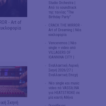
Studio Orchestra |
Από το soundtrack
της ταινίας "The
Birthday Party"
OR - Art of
CRACK THE MIRROR -
κυκλοφορία
Art of Dreaming | Νέα
κυκλοφορία
Venceremos | Νέο
single + video από
VILLAGERS OF
IOANNINA CITY |
Εναλλακτική Λυρική
Σκηνή 2026/27 |
Εναλλακτική Εποχή
Νέο single και music
video πό VASSIŁINA
για HEATSTROKE σε
μία καυτή Αθήνα
ική Σκηνή
Γεννάδειος