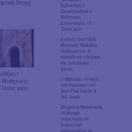
ακτική Εποχή
Βιβλιοθήκη |
Ολοκληρώθηκε ο
Μαθητικός
Διαγωνισμός «Ο
Τόπος μου»
Διεθνές Φεστιβάλ
Μουσικής Μολύβου
«Ευδαιμονία»: Η
Animato και η δύναμη
της συλλογικής
φωνής
ιοθήκη |
Διαβάσαμε: «Η πηγή
 Μαθητικός
των δακρύων» του
 Τόπος μου»
Jean-Paul Dubois ||
Εκδ. Δώμα
20 χρόνια Monumenta
| Κάλεσμα
συμμετοχής σε
διαγωνισμό
φωτογραφίας με