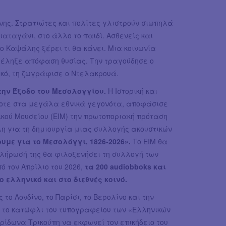
νης. Στρατιώτες και πολίτες γλιστρούν σιωπηλά
ιαταγάνι, στο άλλο το παιδί. Ασθενείς και
 ο Καψάλης ξέρει τι θα κάνει. Μια κοινωνία
τέληξε απόφαση θυσίας. Την τραγούδησε ο
γκό, τη ζωγράφισε ο Ντελακρουά.
την Έξοδο του Μεσολογγίου.
Η Ιστορική και
ντοτε στα μεγάλα εθνικά γεγονότα, αποφάσισε
ικού Μουσείου (ΕΙΜ) την πρωτοποριακή πρόταση
λη για τη δημιουργία μιας συλλογής ακουστικών
ουμε για το Μεσολόγγι, 1826-2026».
Το ΕΙΜ θα
οκλήρωσή της θα φιλοξενήσει τη συλλογή των
ό τον Απρίλιο του 2026,
τα 200 audiobboks και
 ελληνικό και στο διεθνές κοινό.
ο Λονδίνο, το Παρίσι, το Βερολίνο και την
ε το κατώφλι του τυπογραφείου των «Ελληνικών
ρίδωνα Τρικούπη να εκφωνεί τον επικήδειο του