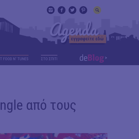
T FOOD N' TUNES
ΣΤΟ ΣΠΙΤΙ
ingle από τους