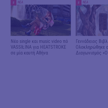
ΝΕΑ
ΝΕΑ
#
#
Νέο single και music video πό
Γεννάδειος Βιβλ
VASSIŁINA για HEATSTROKE
Ολοκληρώθηκε ο
σε μία καυτή Αθήνα
Διαγωνισμός «Ο