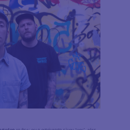
ισμένο
το θες; αν η απάντηση είναι “ναι”, τότε