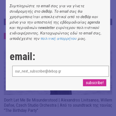
Συμπληρώστε το email σας για να γίνετε
συνδρομητής στο deBόp. Το email σας θα
χρησιμοποιείται αποκλειστικά από το deBόp και
μόνο για την αποστολή της εβδομαδιαίας agenda
ΝΕΑ
και περιοδικών newsletter ευρύτερου πολιτιστικού
ενδιαφέροντος. Καταχωρώντας εδώ το email σας,
ΝΕΑ
#
αποδέχεστε την
πολιτική απορρήτου
μας.
email:
Don't Let Me Be Misunderstood | Alexandros Livitsanos, Willem
Dafoe, Czech Studio Orchestra | Από το soundtrack της ταινίας
"The Birthday Party"