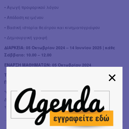
• Αγωγή προφορικού λόγου
• Απόδοση κειμένου
• Βασική ιστορία θεάτρου και κινηματογράφου
• Δημιουργική γραφή
ΔΙΑΡΚΕΙΑ: 05 Οκτωβρίου 2024 – 14 Ιουνίου 2025 | κάθε
Σάββατο: 10.00 – 12.00
ΕΝΑΡΞΗ ΜΑΘΗΜΑΤΩΝ: 05 Οκτωβρίου 2024
Τα μαθήματα γίνονται στο H.ug | Μελιταίων 14,
Πετράλωνα.
*Οι φωτογραφίες είναι των Δημήτρη Αγαρτζίδη και
Δέσποινας Αναστάσογλου από προηγούμενα εργαστήρια
της ομάδας.
Έφη Χρυσού
→