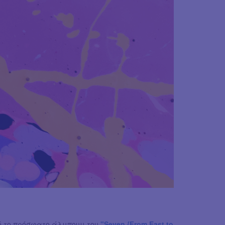
ό το πρόσφατο άλμπουμ του
"Seven {From East to