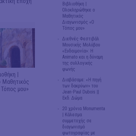
ακτική Εποχή
Βιβλιοθήκη |
Ολοκληρώθηκε ο
Μαθητικός
Διαγωνισμός «Ο
Τόπος μου»
Διεθνές Φεστιβάλ
Μουσικής Μολύβου
«Ευδαιμονία»: Η
Animato και η δύναμη
της συλλογικής
φωνής
ιοθήκη |
Διαβάσαμε: «Η πηγή
 Μαθητικός
των δακρύων» του
 Τόπος μου»
Jean-Paul Dubois ||
Εκδ. Δώμα
20 χρόνια Monumenta
| Κάλεσμα
συμμετοχής σε
διαγωνισμό
φωτογραφίας με