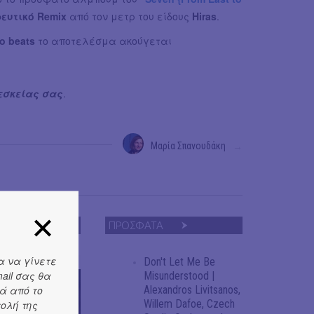
ευτικό Remix
από τον μετρ του είδους
Hiras
.
ro beats
το αποτελέσμα ακούγεται
εσκείας σας
.
Μαρία Σπανουδάκη
→
ΠΡΟΣΦΑΤΑ
α να γίνετε
Don't Let Me Be
ail σας θα
Misunderstood |
ά από το
Alexandros Livitsanos,
Willem Dafoe, Czech
τολή της