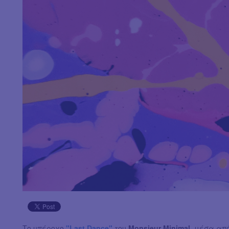
Tο υπέροχο
"Last Dance"
του
Monsieur Minimal
, μέσα απ