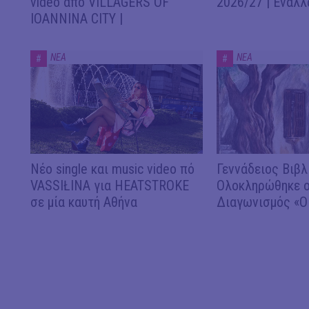
video από VILLAGERS OF
2026/27 | Εναλλ
IOANNINA CITY |
ΝΕΑ
ΝΕΑ
#
#
Νέο single και music video πό
Γεννάδειος Βιβλ
VASSIŁINA για HEATSTROKE
Ολοκληρώθηκε ο
σε μία καυτή Αθήνα
Διαγωνισμός «Ο