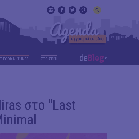
T FOOD N' TUNES
ΣΤΟ ΣΠΙΤΙ
iras στο "Last
Minimal