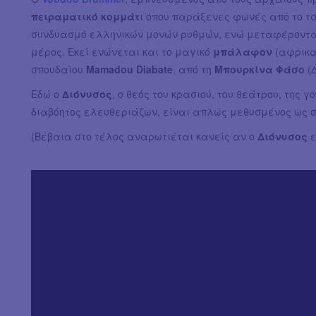
πειραματικό κομμάτ
ι όπου παράξενες φωνές από το τ
συνδυασμό ελληνικών μονών ρυθμών, ενώ μεταφέρονται 
μέρος. Εκεί ενώνεται και το μαγικό
μπάλαφον
(αφρικα
σπουδαίου
Mamadou Diabate
, από τη
Μπουρκίνα Φάσο
(Δ
Εδώ ο
Διόνυσος
, ο θεός του κρασιού, του θεάτρου, της 
διαβόητος ελευθεριάζων, είναι απλώς μεθυσμένος ως 
(Βέβαια στο τέλος αναρωτιέται κανείς αν ο
Διόνυσος
ε