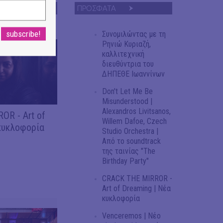
ΠΡΟΣΦΑΤΑ
Συνομιλώντας με τη
Ρηνιώ Κυριαζή,
καλλιτεχνική
διευθύντρια του
ΔΗΠΕΘΕ Ιωαννίνων
Don't Let Me Be
Misunderstood |
Alexandros Livitsanos,
OR - Art of
Willem Dafoe, Czech
κυκλοφορία
Studio Orchestra |
Από το soundtrack
της ταινίας "The
Birthday Party"
CRACK THE MIRROR -
Art of Dreaming | Νέα
κυκλοφορία
Venceremos | Νέο