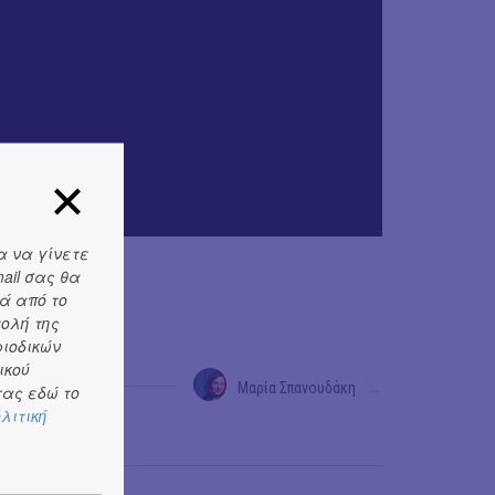
α να γίνετε
ail σας θα
ά από το
τολή της
ριοδικών
ικού
Μαρία Σπανουδάκη
→
ας εδώ το
λιτική