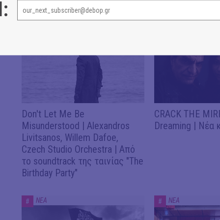
l:
ΝΕΑ
ΝΕΑ
ΝΕΑ
#
#
Don't Let Me Be
CRACK THE MIRR
Misunderstood | Alexandros
Dreaming | Νέα 
Livitsanos, Willem Dafoe,
Czech Studio Orchestra | Από
το soundtrack της ταινίας "The
Birthday Party"
ΝΕΑ
ΝΕΑ
#
#