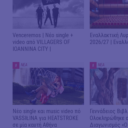
Venceremos | Νέο single +
Εναλλακτική Λυρ
video από VILLAGERS OF
2026/27 | Εναλλ
IOANNINA CITY |
ΝΕΑ
ΝΕΑ
#
#
Νέο single και music video πό
Γεννάδειος Βιβλ
VASSIŁINA για HEATSTROKE
Ολοκληρώθηκε ο
σε μία καυτή Αθήνα
Διαγωνισμός «Ο