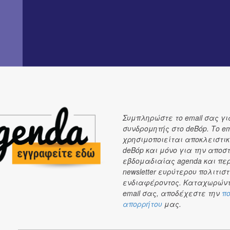
Συμπληρώστε το email σας γι
συνδρομητής στο deBόp. Το em
Voodoo Drummer: τύμπανα και κρουστά
χρησιμοποιείται αποκλειστικ
Stavros Parginos: τσέλο
deBόp και μόνο για την αποσ
Συμμετέχει ο Mamadou Diabate: μπάλαφον
εβδομαδιαίας agenda και πε
newsletter ευρύτερου πολιτιστ
ενδιαφέροντος. Καταχωρώντ
email σας, αποδέχεστε την
πο
απορρήτου
μας.