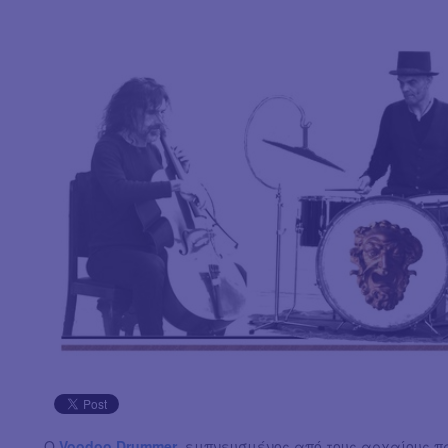
O
Voodoo Drummer
, εμπνευσμένος από τους αρχαίους π