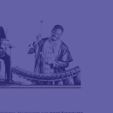
ρογόνους, δημιούργησε ένα
αφρο-διονυσιακό