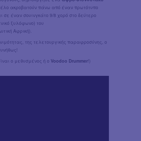
σέλο ακροβατούν πάνω από έναν πρωτότυπο
σε έναν σουινγκάτο 9/8 χορό στο δεύτερο
νικό ξυλόφωνο) του
υτική Αφρική).
γονιμότητας, της τελετουργικής παραφροσύνης, ο
συνήθως!
ίναι o μεθυσμένος ή ο
Voodoo Drummer
!)