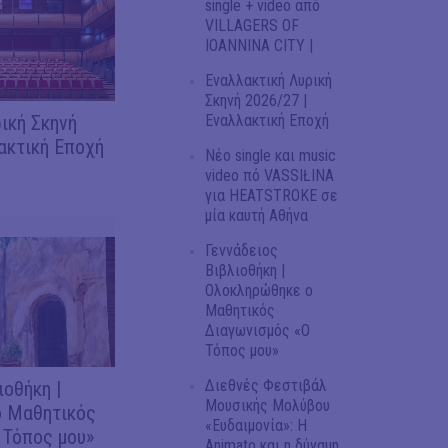
single + video από
VILLAGERS OF
IOANNINA CITY |
Εναλλακτική Λυρική
Σκηνή 2026/27 |
ική Σκηνή
Εναλλακτική Εποχή
ακτική Εποχή
Νέο single και music
video πό VASSIŁINA
για HEATSTROKE σε
μία καυτή Αθήνα
Γεννάδειος
Βιβλιοθήκη |
Ολοκληρώθηκε ο
Μαθητικός
Διαγωνισμός «Ο
Τόπος μου»
Διεθνές Φεστιβάλ
ιοθήκη |
Μουσικής Μολύβου
 Μαθητικός
«Ευδαιμονία»: Η
 Τόπος μου»
Animato και η δύναμη