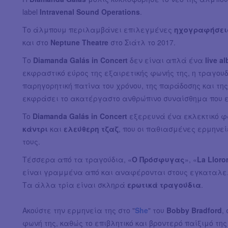
label
Intravenal Sound Operations
.
Το άλμπουμ περιλαμβάνει επιλεγμένες
ηχογραφήσει
και στο
Neptune Theatre
στο Σιάτλ το 2017.
Το
Diamanda Galás in Concert
δεν είναι απλά ένα
live a
εκφραστικό εύρος της εξαιρετικής φωνής της, η τραγουδ
παρηγορητική πατίνα του χρόνου, της παράδοσης και τη
εκφράσει το ακατέργαστο ανθρώπινο συναίσθημα που εί
To
Diamanda Galás in Concert
εξερευνά ένα εκλεκτικό φ
κάντρι
και
ελεύθερη τζαζ
, που οι παθιασμένες ερμηνε
τους.
Τέσσερα από τα τραγούδια, «
O Πρόσφυγας
», «
La Lloro
είναι γραμμένα από και αναφέρονται στους εγκαταλελ
Τα άλλα τρία είναι σκληρά
ερωτικά τραγούδια
.
Ακούστε την ερμηνεία της στο "
She
" του
Bobby Bradford
,
φωνή της, καθώς το επιβλητικό και βροντερό παίξιμό τ