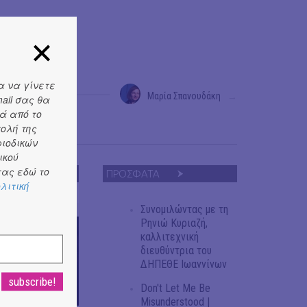
α να γίνετε
Μαρία Σπανουδάκη
→
ail σας θα
ά από το
τολή της
ριοδικών
ικού
ας εδώ το
ΠΡΟΣΦΑΤΑ
λιτική
Συνομιλώντας με τη
Ρηνιώ Κυριαζή,
καλλιτεχνική
διευθύντρια του
ΔΗΠΕΘΕ Ιωαννίνων
Don't Let Me Be
Misunderstood |