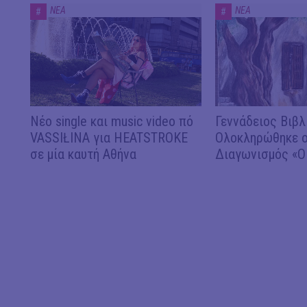
ΝΕΑ
ΝΕΑ
#
#
Νέο single και music video πό
Γεννάδειος Βιβλ
VASSIŁINA για HEATSTROKE
Ολοκληρώθηκε ο
σε μία καυτή Αθήνα
Διαγωνισμός «Ο