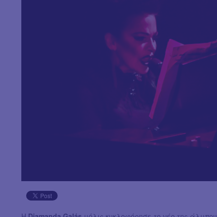
Η
Diamanda Galás
μόλις κυκλοφόρησε το νέο της άλμπο