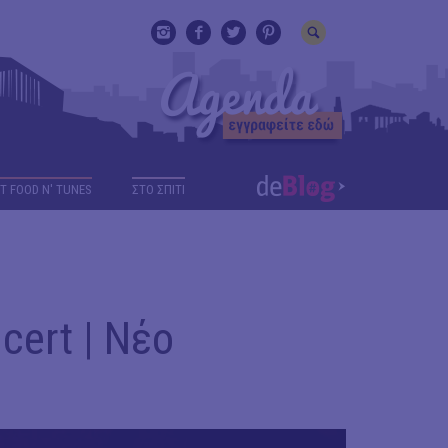
T FOOD N' TUNES
ΣΤΟ ΣΠΙΤΙ
cert | Νέο