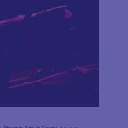
υμ
Diamanda Galás in Concert
μέσω του