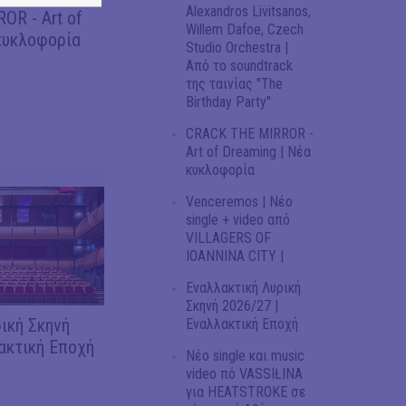
Alexandros Livitsanos,
OR - Art of
Willem Dafoe, Czech
κυκλοφορία
Studio Orchestra |
Από το soundtrack
της ταινίας "The
Birthday Party"
CRACK THE MIRROR -
Art of Dreaming | Νέα
κυκλοφορία
Venceremos | Νέο
single + video από
VILLAGERS OF
IOANNINA CITY |
Εναλλακτική Λυρική
Σκηνή 2026/27 |
ική Σκηνή
Εναλλακτική Εποχή
ακτική Εποχή
Νέο single και music
video πό VASSIŁINA
για HEATSTROKE σε