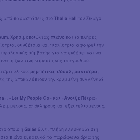
ς
από παραστάσεις στο
Thalia Hall
του Σικάγο
lbum
. Χρησιμοποιώντας
πιάνο
και το πλήρες
ίστρια, συνθέτρια και πιανίστρια αφαιρεί την
ς υφολογικής σύμβασης για να εκθέσει και να
ναι η ζωντανή καρδιά ενός τραγουδιού.
άσμα υλικού:
ρεμπέτικα, σόουλ, ραντσέρα,
ίες της αποκαλύπτουν την κρυμμένη συγγένειά
na
», «
Let My People Go
» και «
Άνοιξε Πέτρα
»
ειμμένους, απόκληρους και εξευτελισμένους.
 στο οποίο η
Galás
δίνει πλήρη ελευθερία στη
ης στο πιάνο εξερευνά τα παράφωνα όρια της