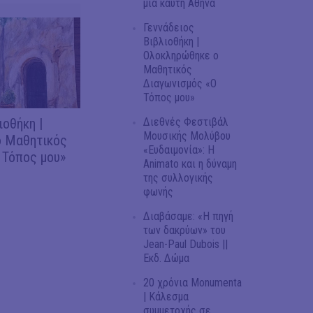
μία καυτή Αθήνα
Γεννάδειος
Βιβλιοθήκη |
Ολοκληρώθηκε ο
Μαθητικός
Διαγωνισμός «Ο
Τόπος μου»
Διεθνές Φεστιβάλ
ιοθήκη |
Μουσικής Μολύβου
 Μαθητικός
«Ευδαιμονία»: Η
 Τόπος μου»
Animato και η δύναμη
της συλλογικής
φωνής
Διαβάσαμε: «Η πηγή
των δακρύων» του
Jean-Paul Dubois ||
Εκδ. Δώμα
20 χρόνια Monumenta
| Κάλεσμα
συμμετοχής σε