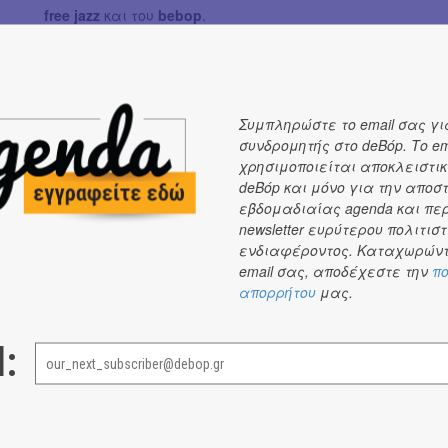
free jazz
και του
bebop
.
* Ακούστε/αγοράστε το άλμπουμ
ΕΔΩ
.
Συμπληρώστε το email σας γι
συνδρομητής στο deBόp. Το em
χρησιμοποιείται αποκλειστικ
deBόp και μόνο για την αποσ
εβδομαδιαίας agenda και πε
newsletter ευρύτερου πολιτιστ
ενδιαφέροντος. Καταχωρώντ
ΝΕΑ
email σας, αποδέχεστε την
πο
απορρήτου
μας.
ΝΕΑ
ΝΕΑ
#
#
l: