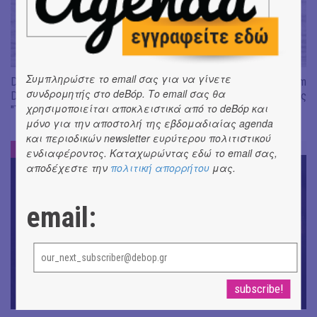
Συμπληρώστε το email σας για να γίνετε
Don't Let Me Be Misunderstood | Alexandros Livitsanos, Willem
συνδρομητής στο deBόp. Το email σας θα
Dafoe, Czech Studio Orchestra | Από το soundtrack της ταινίας
χρησιμοποιείται αποκλειστικά από το deBόp και
"The Birthday Party"
μόνο για την αποστολή της εβδομαδιαίας agenda
και περιοδικών newsletter ευρύτερου πολιτιστικού
ΝΕΑ
#
ενδιαφέροντος. Καταχωρώντας εδώ το email σας,
αποδέχεστε την
πολιτική απορρήτου
μας.
email: