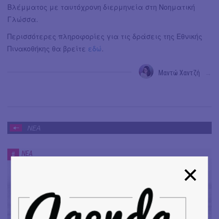
Βλέμματος με ταυτόχρονη διερμηνεία στη Νοηματική
Γλώσσα.
Περισσότερες πληροφορίες για τις δράσεις της Εθνικής
Πινακοθήκης θα βρείτε
εδώ
.
Μαντώ Χαντζή
→
ΝΕΑ
ΝΕΑ
#