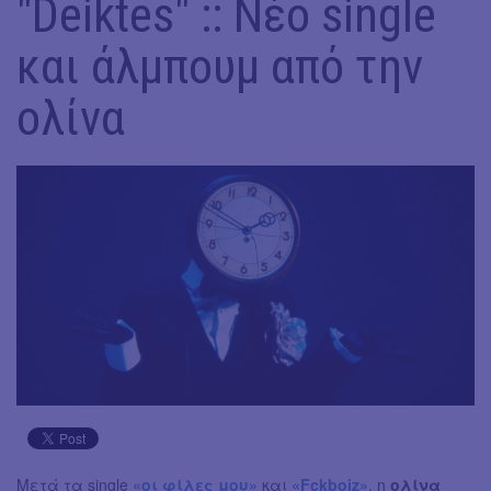
"Deiktes" :: Νέο single
και άλμπουμ από την
ολίνα
Μετά τα single
«οι φίλες μου»
και
«Fckboiz»
, η
ολίνα