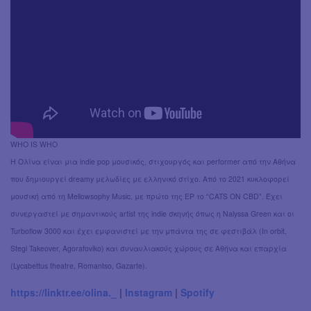
WHO IS WHO
Η Ολίνα είναι μια indie pop μουσικός, στιχουργός και performer από την Αθήνα
που δημιουργεί dreamy μελωδίες με ελληνικό στίχο. Από το 2021 κυκλοφορεί
μουσική από τη Mellowsophy Music, με πρώτο της EP το “CATS ON CBD”. Έχει
συνεργαστεί με σημαντικούς artist της indie σκηνής όπως η Nalyssa Green και οι
Turboflow 3000 και έχει εμφανιστεί με την μπάντα της σε φεστιβάλ (In orbit,
Stegi Takeover, Agorafoviko) και συναυλιακούς χώρους σε Αθήνα και επαρχία
(Lycabettus theatre, Romantso, Gazarte).
https://linktr.ee/olina._
|
Instagram
|
Spotify