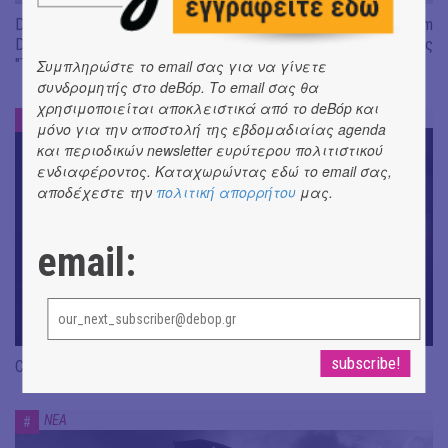
Don't Let Me Be Misunderstood | Alexandros Livitsanos, Willem
Dafoe, Czech Studio Orchestra | Από το soundtrack της ταινίας
"The Birthday Party"
Συμπληρώστε το email σας για να γίνετε
συνδρομητής στο deBόp. Το email σας θα
χρησιμοποιείται αποκλειστικά από το deBόp και
ΝΕΑ
#
μόνο για την αποστολή της εβδομαδιαίας agenda
και περιοδικών newsletter ευρύτερου πολιτιστικού
ενδιαφέροντος. Καταχωρώντας εδώ το email σας,
αποδέχεστε την
πολιτική απορρήτου
μας.
email:
CRACK THE MIRROR - Art of Dreaming | Νέα κυκλοφορία
ΝΕΑ
#