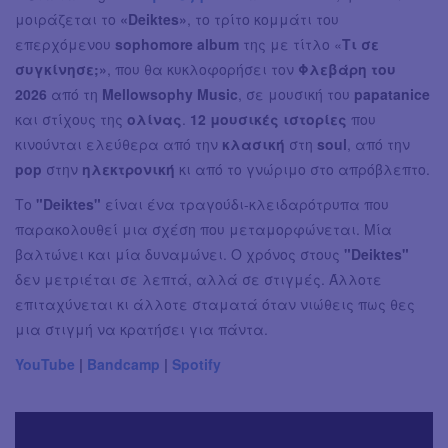
μοιράζεται το
«Deiktes»
, το τρίτο κομμάτι του
επερχόμενου
sophomore album
της με τίτλο «
Τι σε
συγκίνησε;»
, που θα κυκλοφορήσει τον
Φλεβάρη του
2026
από τη
Mellowsophy Music
, σε μουσική του
papatanice
και στίχους της
ολίνας
.
12 μουσικές ιστορίες
που
κινούνται ελεύθερα από την
κλασική
στη
soul
, από την
pop
στην
ηλεκτρονική
κι από το γνώριμο στο απρόβλεπτο.
Το
"Deiktes"
είναι ένα τραγούδι-κλειδαρότρυπα που
παρακολουθεί μια σχέση που μεταμορφώνεται. Μία
βαλτώνει και μία δυναμώνει. Ο χρόνος στους
"Deiktes"
δεν μετριέται σε λεπτά, αλλά σε στιγμές. Άλλοτε
επιταχύνεται κι άλλοτε σταματά όταν νιώθεις πως θες
μια στιγμή να κρατήσει για πάντα.
YouTube
|
Bandcamp
|
Spotify