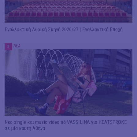
Εναλλακτική Λυρική Σκηνή 2026/27 | Εναλλακτική Εποχή
ΝΕΑ
#
Νέο single και music video πό VASSIŁINA για HEATSTROKE
σε μία καυτή Αθήνα