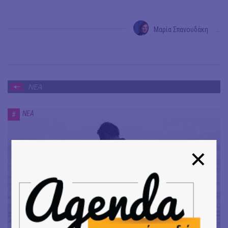
Μαρία Σπανουδάκη
→
ΝΕΑ
ΝΕΑ
#