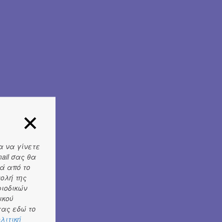
α να γίνετε
ail σας θα
ά από το
τολή της
ριοδικών
ικού
ας εδώ το
λιτική