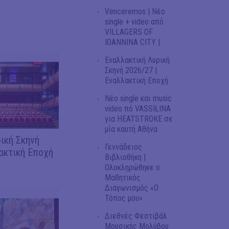
Venceremos | Νέο
single + video από
VILLAGERS OF
IOANNINA CITY |
Εναλλακτική Λυρική
Σκηνή 2026/27 |
Εναλλακτική Εποχή
Νέο single και music
video πό VASSIŁINA
για HEATSTROKE σε
μία καυτή Αθήνα
ική Σκηνή
Γεννάδειος
ακτική Εποχή
Βιβλιοθήκη |
Ολοκληρώθηκε ο
Μαθητικός
Διαγωνισμός «Ο
Τόπος μου»
Διεθνές Φεστιβάλ
Μουσικής Μολύβου