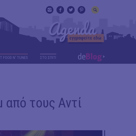
T FOOD N' TUNES
ΣΤΟ ΣΠΙΤΙ
μ από τους Αντί