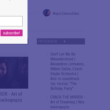
Μαρία Σπανουδάκη
→
ΠΡΟΣΦΑΤΑ
Don't Let Me Be
Misunderstood |
Alexandros Livitsanos,
Willem Dafoe, Czech
Studio Orchestra |
Από το soundtrack
της ταινίας "The
Birthday Party"
OR - Art of
CRACK THE MIRROR -
κυκλοφορία
Art of Dreaming | Νέα
κυκλοφορία