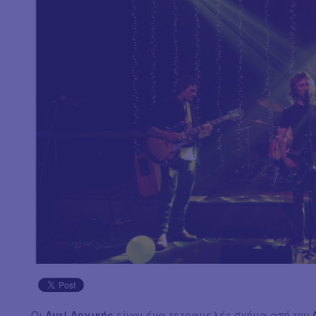
Οι
Αντί Λογικής
είναι ένα τετραμελές σχήμα από την