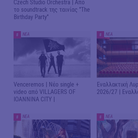
Czech Studio Orchestra | Από
το soundtrack της ταινίας "The
Birthday Party"
ΝΕΑ
ΝΕΑ
#
#
Venceremos | Νέο single +
Εναλλακτική Λυρ
video από VILLAGERS OF
2026/27 | Εναλλ
IOANNINA CITY |
ΝΕΑ
ΝΕΑ
#
#