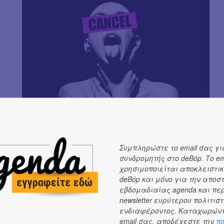
Συμπληρώστε το email σας γι
συνδρομητής στο deBόp. Το em
χρησιμοποιείται αποκλειστικ
deBόp και μόνο για την αποσ
εβδομαδιαίας agenda και πε
newsletter ευρύτερου πολιτιστ
ενδιαφέροντος. Καταχωρώντ
email σας, αποδέχεστε την
πο