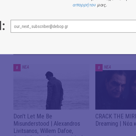
απορρήτου
μας.
l:
ΝΕΑ
ΝΕΑ
ΝΕΑ
#
#
Don't Let Me Be
CRACK THE MIRR
Misunderstood | Alexandros
Dreaming | Νέα 
Livitsanos, Willem Dafoe,