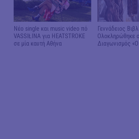
Νέο single και music video πό
Γεννάδειος Βιβλ
VASSIŁINA για HEATSTROKE
Ολοκληρώθηκε ο
σε μία καυτή Αθήνα
Διαγωνισμός «Ο