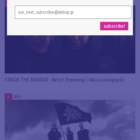
ΝΕΑ
#
CRACK THE MIRROR - Art of Dreaming | Νέα κυκλοφορία
ΝΕΑ
#