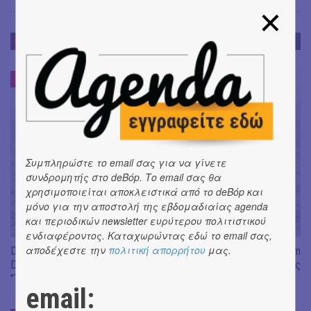
ΝΕΑ
ΝΕΑ
#
Συμπληρώστε το email σας για να γίνετε
συνδρομητής στο deBόp. Το email σας θα
χρησιμοποιείται αποκλειστικά από το deBόp και
μόνο για την αποστολή της εβδομαδιαίας agenda
και περιοδικών newsletter ευρύτερου πολιτιστικού
ενδιαφέροντος. Καταχωρώντας εδώ το email σας,
αποδέχεστε την
πολιτική απορρήτου
μας.
Don't Let Me Be Misunderstood | Alexandros Livitsanos, Willem
Dafoe, Czech Studio Orchestra | Από το soundtrack της ταινίας
"The Birthday Party"
email: