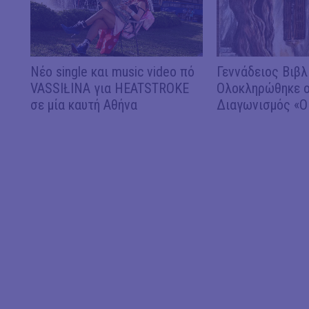
Νέο single και music video πό
Γεννάδειος Βιβλ
VASSIŁINA για HEATSTROKE
Ολοκληρώθηκε ο
σε μία καυτή Αθήνα
Διαγωνισμός «Ο