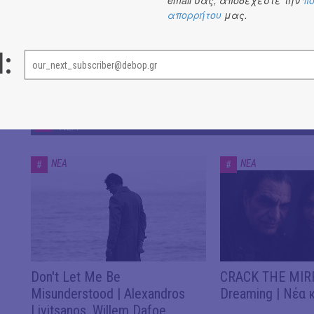
μεταξύ του
1969
και
1973
.
απορρήτου
μας.
l:
ΝΕΑ
ΝΕΑ
ΝΕΑ
#
#
Don't Let Me Be
CRACK THE MIRR
Misunderstood | Alexandros
Dreaming | Νέα 
Livitsanos, Willem Dafoe,