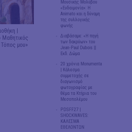
Μουσικής Μολύβου
«Ευδαιμονία»: Η
Animato και η δύναμη
της συλλογικής
φωνής
ιοθήκη |
Διαβάσαμε: «Η πηγή
 Μαθητικός
των δακρύων» του
 Τόπος μου»
Jean-Paul Dubois ||
Εκδ. Δώμα
20 χρόνια Monumenta
| Κάλεσμα
συμμετοχής σε
διαγωνισμό
φωτογραφίας με
θέμα τα Κτήρια του
Μεσοπολέμου
PDSFF27 |
SHOCKWAVES:
ΚΑΛΕΣΜΑ
ΕΘΕΛΟΝΤΩΝ