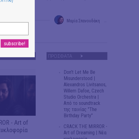
Μαρία Σπανουδάκη
→
ΠΡΟΣΦΑΤΑ
Don't Let Me Be
Misunderstood |
Alexandros Livitsanos,
Willem Dafoe, Czech
Studio Orchestra |
Από το soundtrack
της ταινίας "The
Birthday Party"
OR - Art of
CRACK THE MIRROR -
κυκλοφορία
Art of Dreaming | Νέα
κυκλοφορία