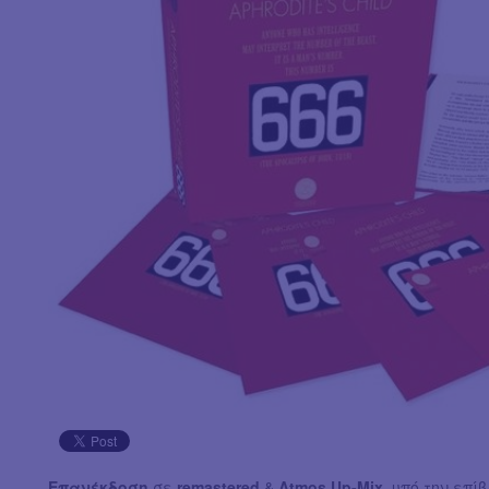
Επανέκδοση
σε
remastered
&
Atmos Up-Mix
, υπό την επί