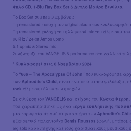
4πλό CD
,
1-Blu Ray Box
Set
&
Διπλό Μαύρο Βινύλιο
.
Το Box Set συμπεριλαμβάνει
:
Τη remastered εκδοχή του original album που κυκλοφόρησε 
Τη remastered εκδοχή του ελληνικού mix του άλμπουμ του
96KHz / 24-bit Atmos upmix
5.1 upmix & Stereo mix
Συνέντευξη του VANGELIS & performance στο γαλλικό τηλε
* Κυκλοφορεί στις 8 Νοεμβρίου 2024
Το
“666 – The Apocalypse Of John”
που κυκλοφόρησε αρχ
των
Aphrodite’s Child
, είναι ένα από τα πιο φιλόδοξα, 
rock
άλμπουμ όλων των εποχών.
Σε σύνθεση του
VANGELIS
και στίχους του
Κώστα Φέρρη
,
που χαρακτηρίστηκε ως ένα
«έργο εκπληκτικής πολυπλ
μια κορυφαία στιγμή στην καριέρα των
Aphrodite’s Chil
εξαιρετικά ταλαντούχο
Demis Roussos
(φωνή, μπάσο), 
ως solo καλλιτέχνης και τους χαρισματικούς μουσικούς 