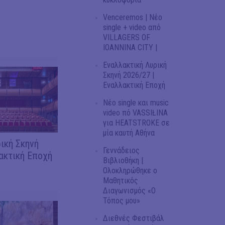
Venceremos | Νέο
single + video από
VILLAGERS OF
IOANNINA CITY |
Εναλλακτική Λυρική
Σκηνή 2026/27 |
Εναλλακτική Εποχή
Νέο single και music
video πό VASSIŁINA
για HEATSTROKE σε
μία καυτή Αθήνα
ική Σκηνή
Γεννάδειος
ακτική Εποχή
Βιβλιοθήκη |
Ολοκληρώθηκε ο
Μαθητικός
Διαγωνισμός «Ο
Τόπος μου»
Διεθνές Φεστιβάλ