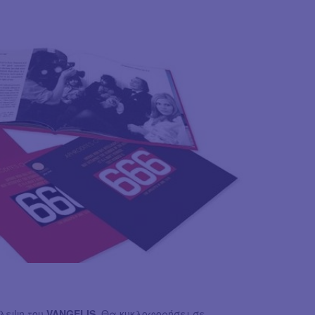
βλεψη του
VANGELIS
. Θα κυκλοφορήσει σε