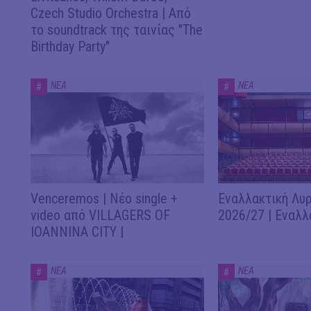
Czech Studio Orchestra | Από
το soundtrack της ταινίας "The
Birthday Party"
ΝΕΑ
ΝΕΑ
#
#
Venceremos | Νέο single +
Εναλλακτική Λυρ
video από VILLAGERS OF
2026/27 | Εναλλ
IOANNINA CITY |
ΝΕΑ
ΝΕΑ
#
#