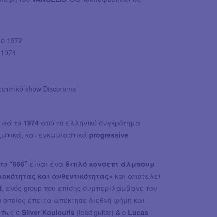
το 1972
 1974
οπτικό show Discorama
ικά το
1974
από το ελληνικό συγκρότημα
εξωτικά, και εγκωμιαστικά
progressive
 το
“666”
είναι ένα
διπλό κονσεπτ άλμπουμ
οκότητας και αυθεντικότητας»
και αποτελεί
d
, ενός group που επίσης συμπεριλάμβανε τον
ο οποίος έπειτα απέκτησε διεθνή φήμη και
όπως ο
Silver Koulouris
(lead guitar) & ο
Lucas