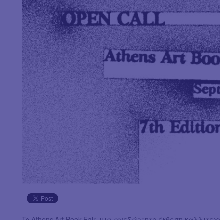
To Athens Art Book Fair, μια ανεξάρτητη έκθεση καλλιτε