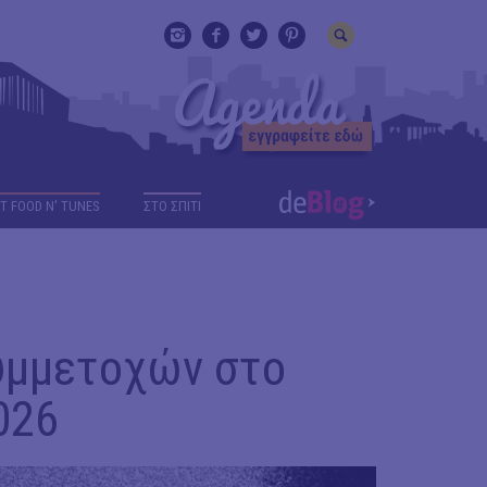
T FOOD N' TUNES
ΣΤΟ ΣΠΙΤΙ
υμμετοχών στο
026