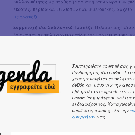
συλλογικότητες με σταθερή πρακτική στον χώρο των εκδό
εκδότες, περιοδικά, βιβλιοπωλεία, βιβλιοθήκες, αρχεία,
με τραπέζι
Συμμετοχή στο Συλλογικό Τραπέζι:
Η συμμετοχή στο Σ
βρίσκονται σε πολύ αρχικό στάδιο της πρακτικής τους, ε
ενεργά, καλλιτέχνες/πρότζεκτ που συνήθως δεν δουλεύ
artist book ή κάποια έκδοση, καλλιτέχνες/πρότζεκτ που 
συμμετάσχουν με τραπέζι αλλά επιθυμούν να παρουσιά
έκθεσης.
Αίτηση για το Συλλογικό Τραπέζι
Συμπληρώστε το email σας γι
συνδρομητής στο deBόp. Το em
Διοργάνωση: Athens Art Book Fair
χρησιμοποιείται αποκλειστικ
Οπτική Ταυτότητα: Keda Press
deBόp και μόνο για την αποσ
Επικοινωνία: True Colours Comms
εβδομαδιαίας agenda και πε
newsletter ευρύτερου πολιτιστ
ενδιαφέροντος. Καταχωρώντ
email σας, αποδέχεστε την
πο
απορρήτου
μας.