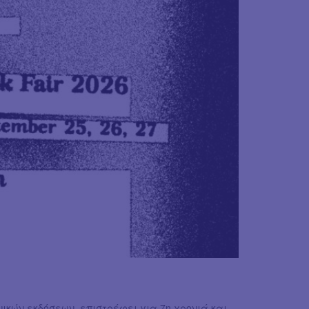
χνικών εκδόσεων, επιστρέφει για 7η χρονιά και