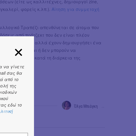
σεων (είτε ως καλλιτέχνες, δημιουργοί zine,
 γκαλερί, φορείς κ.λπ.).
Αίτηση για συμμετοχή
υλλογικό Τραπέζι απευθύνεται σε άτομα που
κδόσεις από πρότζεκτ που δεν είναι πλέον
ουν με εκδόσεις αλλά έχουν δημιουργήσει ένα
δεν ενδιαφέρονται ή δεν μπορούν να
σουν ένα έργο κατά τη διάρκεια της
α να γίνετε
ail σας θα
ά από το
τολή της
ριοδικών
ικού
ας εδώ το
Όλγα Μπιάγκη
→
λιτική