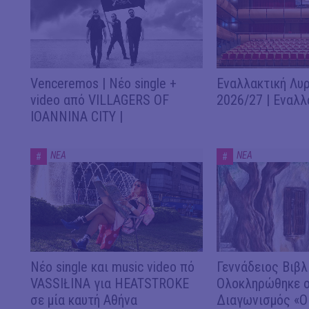
Venceremos | Νέο single +
Εναλλακτική Λυρ
video από VILLAGERS OF
2026/27 | Εναλλ
IOANNINA CITY |
ΝΕΑ
ΝΕΑ
#
#
Νέο single και music video πό
Γεννάδειος Βιβλ
VASSIŁINA για HEATSTROKE
Ολοκληρώθηκε ο
σε μία καυτή Αθήνα
Διαγωνισμός «Ο