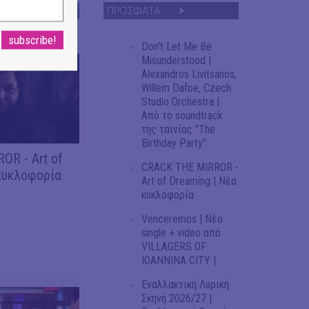
ΠΡΟΣΦΑΤΑ
Don't Let Me Be
Misunderstood |
Alexandros Livitsanos,
Willem Dafoe, Czech
Studio Orchestra |
Από το soundtrack
της ταινίας "The
Birthday Party"
OR - Art of
CRACK THE MIRROR -
κυκλοφορία
Art of Dreaming | Νέα
κυκλοφορία
Venceremos | Νέο
single + video από
VILLAGERS OF
IOANNINA CITY |
Εναλλακτική Λυρική
Σκηνή 2026/27 |