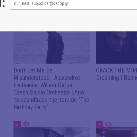
l:
ΝΕΑ
ΝΕΑ
ΝΕΑ
#
#
Don't Let Me Be
CRACK THE MIRR
Misunderstood | Alexandros
Dreaming | Νέα 
Livitsanos, Willem Dafoe,
Czech Studio Orchestra | Από
το soundtrack της ταινίας "The
Birthday Party"
ΝΕΑ
ΝΕΑ
#
#