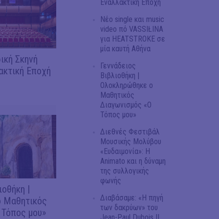
Εναλλακτική Εποχή
Νέο single και music
video πό VASSIŁINA
για HEATSTROKE σε
μία καυτή Αθήνα
ική Σκηνή
Γεννάδειος
ακτική Εποχή
Βιβλιοθήκη |
Ολοκληρώθηκε ο
Μαθητικός
Διαγωνισμός «Ο
Τόπος μου»
Διεθνές Φεστιβάλ
Μουσικής Μολύβου
«Ευδαιμονία»: Η
Animato και η δύναμη
της συλλογικής
φωνής
ιοθήκη |
Διαβάσαμε: «Η πηγή
 Μαθητικός
των δακρύων» του
 Τόπος μου»
Jean-Paul Dubois ||