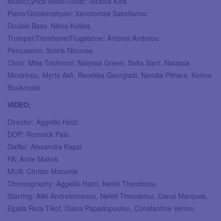
Music/Lyrics/Voice/Guitar: Stratos Kiris
Piano/Glockenshpiel: Xenofontas Sakellariou
Double Bass: Nikos Kollias
Trumpet/Trombone/Flugabone: Antonis Andreou
Percussion: Sotiris Ntouvas
Choir: Miss Trichromi, Nalyssa Green, Sofia Sarri, Natassa
Mindrinou, Myrto Asfi, Revekka Georgiadi, Nandia Pithara, Korina
Boukovala
VIDEO:
Director: Aggeliki Hatzi
DOP: Romnick Palo
Gaffer: Alexandra Kapsi
PA: Amie Makris
MUA: Christo Mazurek
Choreography: Aggeliki Hatzi, Nefeli Theodotou
Starring: Aliki Andreiomenou, Nefeli Theodotou, Danai Marques,
Elpida Rota Tikof, Diana Papadopoulou, Constantine Verrou