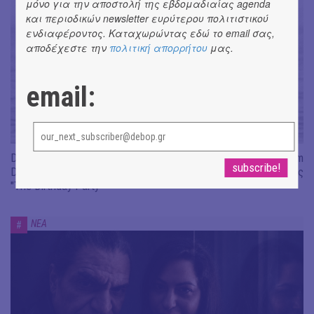
μόνο για την αποστολή της εβδομαδιαίας agenda
και περιοδικών newsletter ευρύτερου πολιτιστικού
ενδιαφέροντος. Καταχωρώντας εδώ το email σας,
αποδέχεστε την
πολιτική απορρήτου
μας.
email:
Don't Let Me Be Misunderstood | Alexandros Livitsanos, Willem
Dafoe, Czech Studio Orchestra | Από το soundtrack της ταινίας
"The Birthday Party"
ΝΕΑ
#