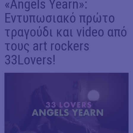
«Angels Yearn»:
Εντυπωσιακό πρώτο
τραγούδι και video από
τους art rockers
33Lovers!