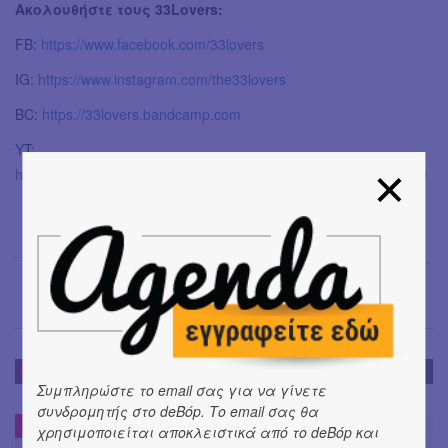
Ακολουθήστε τους 33Lovers:
FB:
https://www.facebook.com/33lovers
IG:
https://www.instagram.com/the33lovers
BC:
https://33lovers.bandcamp.com
YT:
https://www.youtube.com/channel/UCcHPLzivxahsHtmZuGyoghw
Έφη Χρυσού
→
ΝΕΑ
Συμπληρώστε το email σας για να γίνετε
συνδρομητής στο deBόp. Το email σας θα
ΝΕΑ
#
χρησιμοποιείται αποκλειστικά από το deBόp και