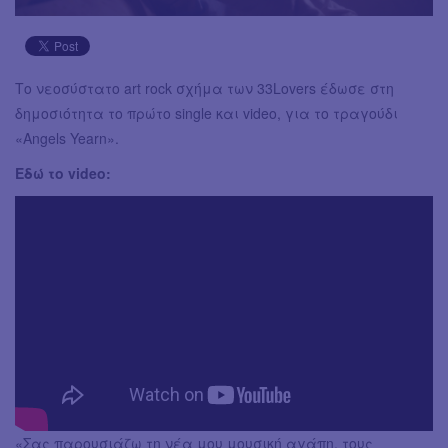
Το νεοσύστατο art rock σχήμα των 33Lovers έδωσε στη
δημοσιότητα το πρώτο single και video, για το τραγούδι
«Angels Yearn».
Εδώ το video:
«Σας παρουσιάζω τη νέα μου μουσική αγάπη, τους