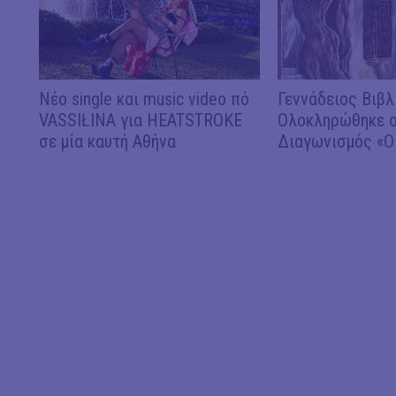
Νέο single και music video πό
Γεννάδειος Βιβλ
VASSIŁINA για HEATSTROKE
Ολοκληρώθηκε ο
σε μία καυτή Αθήνα
Διαγωνισμός «Ο