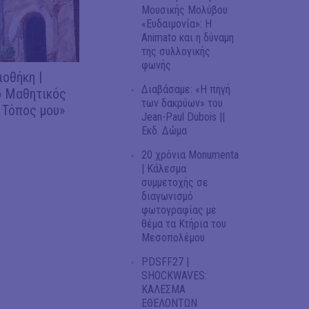
Μουσικής Μολύβου
«Ευδαιμονία»: Η
Animato και η δύναμη
της συλλογικής
φωνής
ιοθήκη |
Διαβάσαμε: «Η πηγή
 Μαθητικός
των δακρύων» του
 Τόπος μου»
Jean-Paul Dubois ||
Εκδ. Δώμα
20 χρόνια Monumenta
| Κάλεσμα
συμμετοχής σε
διαγωνισμό
φωτογραφίας με
θέμα τα Κτήρια του
Μεσοπολέμου
PDSFF27 |
SHOCKWAVES:
ΚΑΛΕΣΜΑ
ΕΘΕΛΟΝΤΩΝ