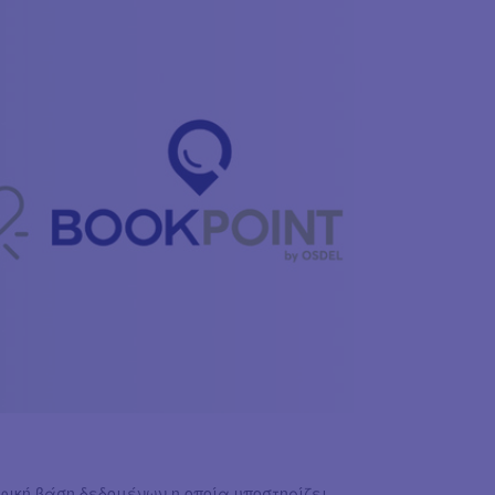
φική βάση δεδομένων η οποία υποστηρίζει