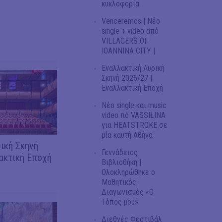
κυκλοφορία
Venceremos | Νέο
single + video από
VILLAGERS OF
IOANNINA CITY |
Εναλλακτική Λυρική
Σκηνή 2026/27 |
Εναλλακτική Εποχή
Νέο single και music
video πό VASSIŁINA
για HEATSTROKE σε
μία καυτή Αθήνα
ική Σκηνή
Γεννάδειος
ακτική Εποχή
Βιβλιοθήκη |
Ολοκληρώθηκε ο
Μαθητικός
Διαγωνισμός «Ο
Τόπος μου»
Διεθνές Φεστιβάλ