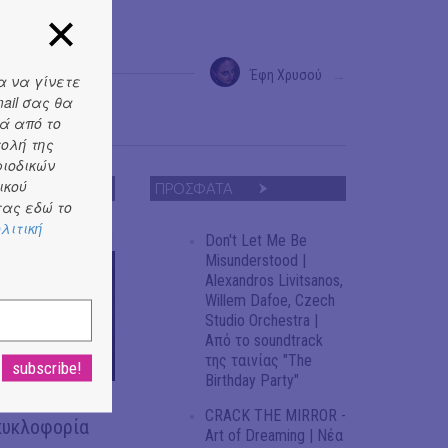
Έφη Χρυσού
→
α να γίνετε
ail σας θα
ά από το
τολή της
ριοδικών
ικού
ΠΡΟΣΦΑΤΑ
ας εδώ το
λιτική
Don't Let Me Be
Misunderstood |
Alexandros Livitsanos,
Willem Dafoe, Czech
Studio Orchestra |
Από το soundtrack
της ταινίας "The
Birthday Party"
OR - Art of
CRACK THE MIRROR -
κυκλοφορία
Art of Dreaming | Νέα