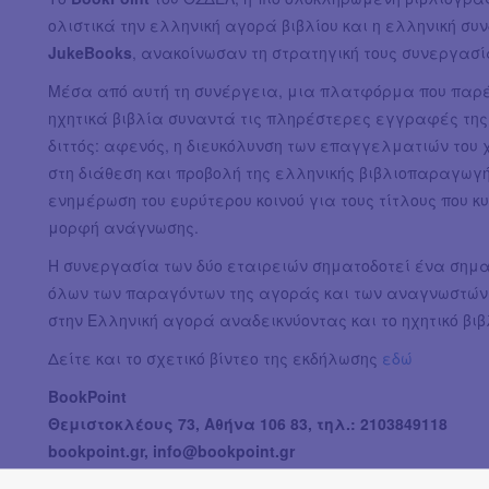
ολιστικά την ελληνική αγορά βιβλίου και η ελληνική σ
JukeΒooks
, ανακοίνωσαν τη στρατηγική τους συνεργασί
Μέσα από αυτή τη συνέργεια, μια πλατφόρμα που παρ
ηχητικά βιβλία συναντά τις πληρέστερες εγγραφές της
διττός: αφενός, η διευκόλυνση των επαγγελματιών του 
στη διάθεση και προβολή της ελληνικής βιβλιοπαραγωγή
ενημέρωση του ευρύτερου κοινού για τους τίτλους που 
μορφή ανάγνωσης.
Η συνεργασία των δύο εταιρειών σηματοδοτεί ένα σημ
όλων των παραγόντων της αγοράς και των αναγνωστών 
στην Ελληνική αγορά αναδεικνύοντας και το ηχητικό βιβ
Δείτε και το σχετικό βίντεο της εκδήλωσης
εδώ
BookPoint
Θεμιστοκλέους 73, Αθήνα 106 83, τηλ.: 2103849118
bookpoint.gr,
info@bookpoint.gr