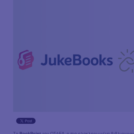
Το
BookPoint
του ΟΣΔΕΛ, η πιο ολοκληρωμένη βιβλιογρα