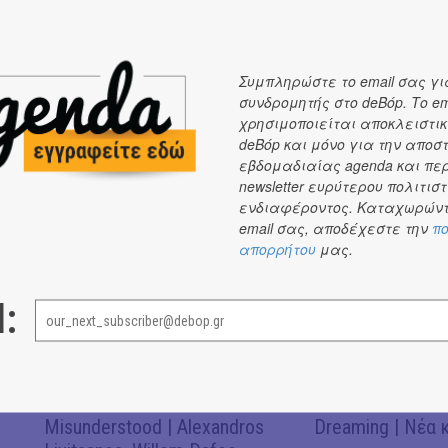
Συμπληρώστε το email σας γι
συνδρομητής στο deBόp. Το em
χρησιμοποιείται αποκλειστικ
deBόp και μόνο για την αποσ
εβδομαδιαίας agenda και πε
newsletter ευρύτερου πολιτιστ
ΝΕΑ
ενδιαφέροντος. Καταχωρώντ
email σας, αποδέχεστε την
πο
ΝΕΑ
ΝΕΑ
#
#
απορρήτου
μας.
l:
Don't Let Me Be
CRACK THE MIRR
Misunderstood | Alexandros
Dreaming | Νέα 