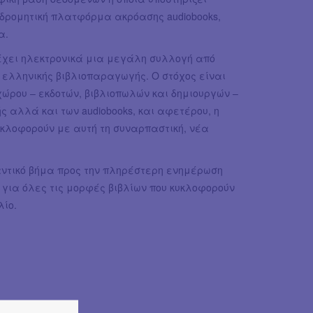
υνδρομητική πλατφόρμα ακρόασης audiobooks,
α.
έχει ηλεκτρονικά μια μεγάλη συλλογή από
 ελληνικής βιβλιοπαραγωγής. Ο στόχος είναι
χώρου – εκδοτών, βιβλιοπωλών και δημιουργών –
ς αλλά και των audiobooks, και αφετέρου, η
κυκλοφορούν με αυτή τη συναρπαστική, νέα
αντικό βήμα προς την πληρέστερη ενημέρωση
για όλες τις μορφές βιβλίων που κυκλοφορούν
λίο.