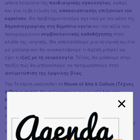
αποτελέσματα της
παιδιατρικής ογκολογίας
, καθώς
και για τη βελτίωση της
αποκατάστασης επιζώντων του
καρκίνου
. Θα προβληματιστούμε σχετικά με τον ρόλο της
δημοσιογραφίας στη δημόσια υγεία
και την αξία των
προγραμμάτων
συμβουλευτικής καθοδήγησης
στον
κλάδο της ιατρικής. Θα απολαύσουμε μια κεντρική ομιλία
με χιούμορ και θα ανακαλύψουμε τι σχέση μπορεί να
έχει η
τζαζ με τη νευρολογία
. Τέλος, θα μάθουμε στην
πράξη πώς θα μπορούσαμε να προχωρήσουμε στην
αντιμετώπιση της έμφυλης βίας
.
Την Τετάρτη ακολουθεί το
House of Arts & Culture (Tέχνες
& Πολιτισμός)
. Θα συζητήσουμε για το
μέλλον του
δημόσιου χώρου
και των
μουσείων
, την
κοινωνική
ευθύνη
των καλλιτεχνικών οργανισμών, την πολιτιστική
επιρροή της
Αφρικής
, τη σύνδεση
τέχνης και ιατρικής
,
τις
ιδέες των νέων
για τη προώθηση συστημικών αλλαγών
και πολλά άλλα.