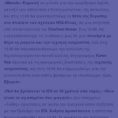
«Manolo» Καραλή
να μιλούν για την αμφίδρομη σχέση
μεταξύ των αθλητικών επιτευγμάτων και της κοινωνίας,
και στις 11:00 θα αναλογιστούμε τη
θέση της Ευρώπης
στο πλαίσιο των σχέσεων ΗΠΑ-Κίνας
, σε μια συζήτηση
υπό τον συντονισμό του
Chatham House
. Στις 12:00, θα
ενεργοποιήσουμε τις αισθήσεις μας σε μια
συνεδρία με
θέμα τη μαγεία και την τεχνητή νοημοσύνη
, ενώ στις
13:00 θα παρακολουθήσουμε την ανάλυση της
δημοσιογράφου και καταξιωμένης συγγραφέως
Karen
Hao
σχετικά με τις κυριαρχικές διαστάσεις της
τεχνητής
νοημοσύνης
, και στις 14:30 θα ενημερωθούμε για την
ευάλωτη θέση στην οποία βρίσκεται το «πανίσχυρο» όρος
Έβερεστ
.
«Πού θα βρίσκεται το ΙΣΝ σε 30 χρόνια από τώρα;» «Ποιο
είναι το αγαπημένο σου φαγητό;»
Δεν υπάρχουν
«λάθος» ερωτήσεις σε αυτήν την ανοιχτού τύπου συζήτηση
με τον Πρόεδρο του
ΙΣΝ
,
Ανδρέα Δρακόπουλο
, η οποία θα
πραγματοποιηθεί στις 14:45. Σε συνέχεια της συζήτησης