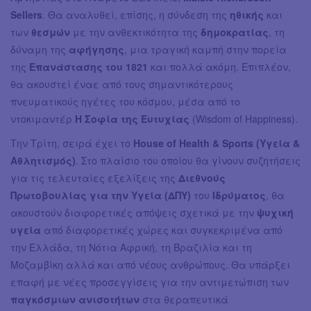
Sellers
. Θα αναλυθεί, επίσης, η σύνδεση της
ηθικής
και
των
θεσμών
με την ανθεκτικότητα της
δημοκρατίας
, τη
δύναμη της
αφήγησης
, μια τραγική καμπή στην πορεία
της
Επανάστασης του 1821
και πολλά ακόμη. Επιπλέον,
θα ακουστεί έναε από τους σημαντικότερους
πνευματικούς ηγέτες του κόσμου, μέσα από το
ντοκιμαντέρ
Η Σοφία της Ευτυχίας
(Wisdom of Happiness).
Την Τρίτη, σειρά έχει το
House of Health & Sports (Υγεία &
Αθλητισμός)
. Στο πλαίσιο του οποίου θα γίνουν συζητήσεις
για τις τελευταίες εξελίξεις της
Διεθνούς
Πρωτοβουλίας για την Υγεία (ΔΠΥ)
του
Ιδρύματος
, θα
ακουστούν διαφορετικές απόψεις σχετικά με την
ψυχική
υγεία
από διαφορετικές χώρες και συγκεκριμένα από
την Ελλάδα, τη Νότια Αφρική, τη Βραζιλία και τη
Μοζαμβίκη αλλά και από νέους ανθρώπους. Θα υπάρξει
επαφή με νέες προσεγγίσεις για την αντιμετώπιση των
παγκόσμιων ανισοτήτων
στα θεραπευτικά