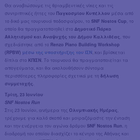
Θα αναβιώσουμε τις θριαμβευτικές νίκες και τις
συντριπτικές ήττες του
Παγκοσμίου Κυπέλλου
μέσα από
το δικό μας τουρνουά ποδοσφαίρου, το
SNF Nostos Cup
, το
οποίο θα πραγματοποιηθεί στο
Δημοτικό Πάρκο
Αθλητισμού και Αναψυχής του Δήμου Καλλιθέας
, που
σχεδιάστηκε από το
Renzo Piano Building Workshop
(RPBW)
μέσω της υποστήριξης του ΙΣΝ
, και βρίσκεται
δίπλα στο
ΚΠΙΣΝ
. Το τουρνουά θα πραγματοποιείται τα
απογεύματα, και θα ακολουθήσουν σύντομα
περισσότερες πληροφορίες σχετικά με τη
δήλωση
συμμετοχής
.
Τρίτη, 23 Ιουνίου
SNF Nostos Run
Στις 23 Ιουνίου, ανήμερα της
Ολυμπιακής Ημέρας
,
τρέχουμε για καλό σκοπό και μοιραζόμαστε την ένταση
και την ενέργεια του αγώνα δρόμου
SNF Nostos Run
, η
διαδρομή του οποίου διασχίζει το κέντρο της Αθήνας και