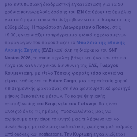
μια εντυπωσιακή διαδραστική εγκατάσταση για τα 30
χρόνια κοινωφελούς δράσης του
ΙΣΝ
θα θέσει τα θεμέλια
για τα ζητήματα που θα συζητηθούν κατά τη διάρκεια της
εβδομάδας. Η παράσταση
Λεωφορείον ο Πόθος
, στις
19:00, εγκαινιάζει το πρόγραμμα ειδικά σχεδιασμένων
παραγωγών που παρουσιάζει το
Μπαλέτο της Εθνικής
Λυρικής Σκηνής
(ΕΛΣ)
καθ’ όλη τη διάρκεια του
SNF
Nostos 2026
, το οποίο περιλαμβάνει και ένα πρωτότυπο
έργο του καλλιτεχνικού διευθυντή της
ΕΛΣ, Γιώργου
Κουμεντάκη
, με τίτλο
Τόσαις φοραίς τόσο κοντά να
είμαι
, καθώς και το
Future Cargo
, μια παράσταση χορού
επιστημονικής φαντασίας σε ένα φουτουριστικό φορτηγό
μήκους δεκαπέντε μέτρων. Το καφέ ψηφιακής
αποτοξίνωσης
«το Καφενείο του Γιάννη»
, θα είναι
ανοιχτό όλες τις ημέρες, προσκαλώντας μας να
αφήσουμε στην άκρη το κινητό μας τηλέφωνο και να
συνδεθούμε μεταξύ μας ουσιαστικά, χωρίς περισπασμούς
από οθόνες και notifications. Την
Κυριακή
εγκαινιάζεται