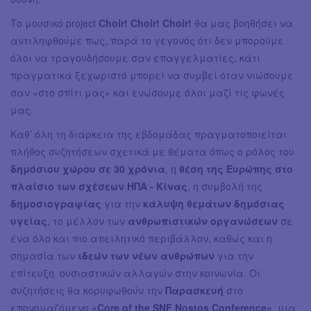
Το μουσικό project
Choir! Choir! Choir!
θα μας βοηθήσει να
αντιληφθούμε πως, παρά το γεγονός ότι δεν μπορούμε
όλοι να τραγουδήσουμε σαν επαγγελματίες, κάτι
πραγματικά ξεχωριστό μπορεί να συμβεί όταν νιώσουμε
σαν «στο σπίτι μας» και ενώσουμε όλοι μαζί τις φωνές
μας.
Καθ’ όλη τη διάρκεια της εβδομάδας πραγματοποιείται
πλήθος συζητήσεων σχετικά με θέματα όπως ο ρόλος του
δημόσιου χώρου σε 30 χρόνια
, η
θέση της Ευρώπης στο
πλαίσιο των
σχέσεων ΗΠΑ - Κίνας
, η συμβολή της
δημοσιογραφίας
για την
κάλυψη θεμάτων δημόσιας
υγείας
, το μέλλον των
ανθρωπιστικών οργανώσεων
σε
ένα όλο και πιο απειλητικό περιβάλλον, καθώς και η
σημασία των
ιδεών των νέων ανθρώπων
για την
επίτευξη ουσιαστικών αλλαγών στην κοινωνία. Οι
συζητήσεις θα κορυφωθούν την
Παρασκευή
στο
επονομαζόμενο
«Core of the SNF Nostos Conference»
, μια