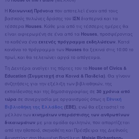
H
Κοινωνική Πρόνοια
που αποτελεί έναν από τους
βασικούς πυλώνες δράσης του
ΙΣΝ
διαπερνά και τα
τέσσερα
Houses
. Kάθε μια από τις τέσσερις ημέρες θα
είναι αφιερωμένη σε ένα από τα
Houses
, προσφέροντας
το καθένα ένα
εκτενές πρόγραμμα εκδηλώσεων
. Κατά
κανόνα το πρόγραμμα των
Houses
θα ξεκινά στις 10:00 το
πρωί, και θα τελειώνει αργά το απόγευμα.
Τη Δευτέρα ανοίγει τις πόρτες του το
House of Civics &
Education
(Συμμετοχή στα Κοινά & Παιδεία)
. Θα γίνουν
συζητήσεις για την εξέλιξη των βιβλιοθηκών, της
εκπαίδευσης και της δημοσιογραφίας σε
30 χρόνια από
τώρα
σε συνεργασία με οργανισμούς όπως η
Εθνική
Βιβλιοθήκη της Ελλάδος
(ΕΒΕ)
, ενώ θα εξεταστεί το
μέλλον των
κινημάτων υπεράσπισης των ανθρωπίνων
δικαιωμάτων
με μια ομάδα ομιλητών, που απαρτίζεται
από την ηθοποιό, σκηνοθέτη και Πρέσβειρα της Διεθνούς
Αμνηστίας στο Ηνωμένο Βασίλειο,
Maisie Richardson-