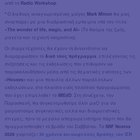
από το
Radio Workshop
.
*
Ο διεθνώς αναγνωρισμένος μάγος
Mark Mitton
θα μας
συνεπάρει με μια διαδραστική εμπειρία υπό τον τίτλο
«The wonder of life, magic, and AI»
(Το θαύμα της ζωής,
μαγεία και τεχνητή νοημοσύνη).
Οι συμμετέχοντες θα έχουν τη δυνατότητα να
διαμορφώσουν το
δικό τους πρόγραμμα
, επιλέγοντας τις
συζητήσεις και τις εκδηλώσεις που επιθυμούν να
παρακολουθήσουν μέσα από τις θεματικές ενότητες των
«Houses»
και μια ποικιλία άλλων παράλληλων
εκδηλώσεων, στο πλαίσιο ενός πλούσιου προγράμματος
που έχει επιμεληθεί το
iMEdD
. Στη συνέχεια, την
Παρασκευή, θα συγκεντρωθούμε όλοι μαζί για να
μοιραστούμε συγκινητικές αλλά και διαφωτιστικές
στιγμές, πριν το μεγάλο αποχαιρετιστήριο πάρτι που θα
πραγματοποιηθεί το βράδυ του Σαββάτου. Το
SNF Nostos
2026
γιορτάζει
30 χρόνια κοινωφελούς δράσης
του
ΙΣΝ