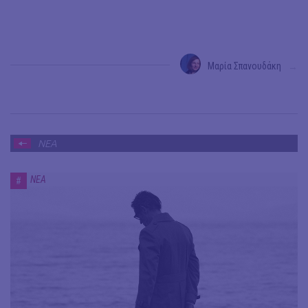
Μαρία Σπανουδάκη
→
ΝΕΑ
ΝΕΑ
#