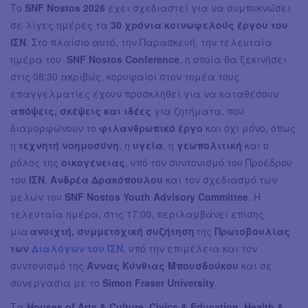
Το
SNF Nostos 2026
έχει σχεδιαστεί για να συμπυκνώσει
σε λίγες ημέρες τα
30 χρόνια κοινωφελούς έργου του
ΙΣΝ
. Στο πλαίσιο αυτό, την Παρασκευή, την τελευταία
ημέρα του
SNF Nostos Conference
, η οποία θα ξεκινήσει
στις 08:30 ακριβώς, κορυφαίοι στον τομέα τους
επαγγελματίες έχουν προσκληθεί για να καταθέσουν
απόψεις, σκέψεις και ιδέες
για ζητήματα, που
διαμορφώνουν το
φιλανθρωπικό έργο
και όχι μόνο, όπως
η
τεχνητή νοημοσύνη
, η
υγεία
, η
γεωπολιτική
και ο
ρόλος της
οικογένειας
, υπό τον συντονισμό του Προέδρου
του
ΙΣΝ
,
Ανδρέα Δρακόπουλου
και τον σχεδιασμό των
μελών του
SNF Nostos Youth Advisory Committee
. Η
τελευταία ημέρα, στις 17:00, περιλαμβάνει επίσης
μια
ανοιχτή, συμμετοχική συζήτηση
της
Πρωτοβουλίας
των
Διαλόγων του ΙΣΝ
, υπό την επιμέλεια και τον
συντονισμό της
Άννας Κύνθιας Μπουσδούκου
και σε
συνεργασία με το
Simon Fraser University
.
Τα
Houses of Arts & Culture, Civics & Education, Health &