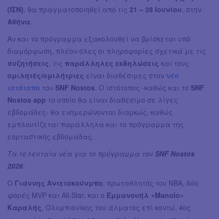
(ΙΣΝ)
, θα πραγματοποιηθεί από τις
21 – 28 Ιουνίου
, στην
Αθήνα
.
Αν και το πρόγραμμα εξακολουθεί να βρίσκεται υπό
διαμόρφωση, πλέον όλες οι πληροφορίες σχετικά με τις
συζητήσεις
, τις
παράλληλες εκδηλώσεις
και τους
ομιλητές/ομιλήτριες
είναι διαθέσιμες στον
νέο
ιστότοπο
του
SNF Nostos
. Ο ιστότοπος -καθώς και το
SNF
Nostos app
το οποίο θα είναι διαθέσιμο σε λίγες
εβδομάδες- θα ενημερώνονται διαρκώς, καθώς
εμπλουτίζεται παράλληλα και το πρόγραμμα της
εορταστικής εβδομάδας.
Τα τελευταία νέα για το πρόγραμμα του
SNF Nostos
2026
:
Ο
Γιάννης Αντετοκούνμπο
, πρωταθλητής του NBA, δύο
φορές MVP και All-Star, και ο
Εμμανουήλ «Manolo»
Καραλής
, Ολυμπιονίκης του άλματος επί κοντώ, 4ος