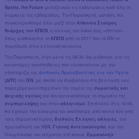
Sports, the Future
φιλοξενούν τις εκδηλώσεις καθ’ όλη τη
διάρκεια της εβδομάδας. Την Παρασκευή, ωστόσο, θα
συγκεντρωθούμε όλοι μαζί στην
Αίθουσα Σταύρος
Νιάρχος του ΚΠΙΣΝ
, η αλλιώς του δικού σας «σπιτιού»,
όπως αισθάνεστε το
ΚΠΙΣΝ
από το 2017 που το ΙΣΝ το
παρέδωσε στην ελληνική κοινωνία.
Την Παρασκευή, λίγο μετά τις 08:30, θα μάθουμε για τις
καινοτόμες προσπάθειες που υλοποιούνται με την
υποστήριξη της
Διεθνούς Πρωτοβουλίας για την Υγεία
(ΔΠΥ)
του
ΙΣΝ
, με σκοπό να συμβάλουν στη βελτίωση των
παρεχόμενων υπηρεσιών του τομέα της
σωματικής και
ψυχικής υγείας
και θα κατανοήσουμε τη σημασία της
συμπερίληψης
και στον
αθλητισμό
. Επιπλέον, στις 10:00,
θα έχουμε την ευκαιρία να ακούσουμε από κοντά δύο από
τους σημαντικότερους
διεθνείς Έλληνες αθλητές
, τον
πρωταθλητή του NBA,
Γιάννη Αντετοκούνμπο
, και τον
Ολυμπιονίκη του άλματος επί κοντώ,
Εμμανουήλ