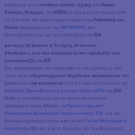
επίσης και μία υ
παίθρια έκθεση τέχνης
στο
Πάρκο
Σταύρος Νιάρχος
του
ΚΠΙΣΝ
με έργα καλλιτεχνών από
την Ελλάδα που έχουν συμμετάσχει στα
Fellowship και
Grants
προγράμματα της
ARTWORKS
, που
δραστηριοποιείται με την υποστήριξη του
ΙΣΝ
.
Δευτέρα, 22 Ιουνίου & Τετάρτη, 24 Ιουνίου
Επισκέψεις στα νέα νοσοκομεία που σχεδιάζει και
κατασκευάζει το ΙΣΝ
Σας προσκαλούμε να επισκεφθείτε τα εργοτάξια των
τριών νέων
υπερσύγχρονων δημόσιων νοσοκομείων
που
βρίσκονται
υπό κατασκευή
στην Ελλάδα στο πλαίσιο της
Διεθνούς Πρωτοβουλίας για την Υγεία (ΔΠΥ)
του
ΙΣΝ
.
Μάθετε περισσότερα για το πρώτο παιδιατρικό
νοσοκομείο εκτός Αθηνών, το
Πανεπιστημιακό
Παιδιατρικό Νοσοκομείο Θεσσαλονίκης ΙΣΝ
, για τον
βιώσιμο σχεδιασμό μέσα από το νέο
Γενικό Νοσοκομείο
Κομοτηνής ΙΣΝ
, και για τη σημασία του περιβάλλοντος