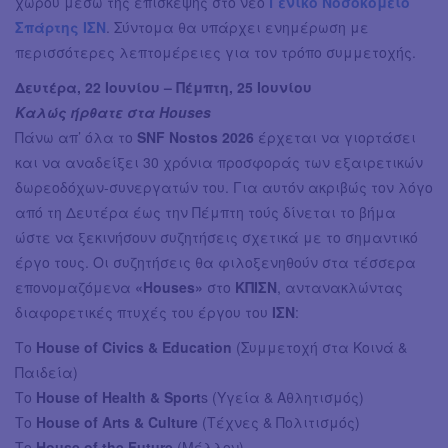
χώρου μέσω της επίσκεψης στο νέο
Γενικό Νοσοκομείο
Σπάρτης ΙΣΝ
. Σύντομα θα υπάρχει ενημέρωση με
περισσότερες λεπτομέρειες για τον τρόπο συμμετοχής.
Δευτέρα, 22 Ιουνίου – Πέμπτη, 25 Ιουνίου
Καλώς ήρθατε στα Houses
Πάνω απ’ όλα το
SNF Nostos 2026
έρχεται να γιορτάσει
και να αναδείξει 30 χρόνια προσφοράς των εξαιρετικών
δωρεοδόχων-συνεργατών του. Για αυτόν ακριβώς τον λόγο
από τη Δευτέρα έως την Πέμπτη τούς δίνεται το βήμα
ώστε να ξεκινήσουν συζητήσεις σχετικά με το σημαντικό
έργο τους. Οι συζητήσεις θα φιλοξενηθούν στα τέσσερα
επονομαζόμενα
«Houses»
στο
ΚΠΙΣΝ
, αντανακλώντας
διαφορετικές πτυχές του έργου του
ΙΣΝ
:
Το
House of Civics & Education
(Συμμετοχή στα Κοινά &
Παιδεία)
Το
House of Health & Sport
s (Υγεία & Αθλητισμός)
Το
House of Arts & Culture
(Tέχνες & Πολιτισμός)
Το
House of the Future
(Μέλλον)