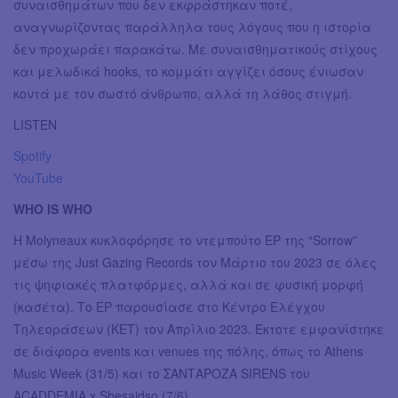
συναισθημάτων που δεν εκφράστηκαν ποτέ,
αναγνωρίζοντας παράλληλα τους λόγους που η ιστορία
δεν προχωράει παρακάτω. Με συναισθηματικούς στίχους
και μελωδικά hooks, το κομμάτι αγγίζει όσους ένιωσαν
κοντά με τον σωστό άνθρωπο, αλλά τη λάθος στιγμή.
LISTEN
Spotify
YouTube
WHO IS WHO
Η Molyneaux κυκλοφόρησε το ντεμπούτο EP της “Sorrow”
μέσω της Just Gazing Records τον Μάρτιο του 2023 σε όλες
τις ψηφιακές πλατφόρμες, αλλά και σε φυσική μορφή
(κασέτα). Το EP παρουσίασε στο Κέντρο Ελέγχου
Τηλεοράσεων (ΚΕΤ) τον Απρίλιο 2023. Έκτοτε εμφανίστηκε
σε διάφορα events και venues της πόλης, όπως το Athens
Music Week (31/5) και το ΣΑΝΤΑΡΟΖΑ SIRENS του
ACADDEMIA x Shesaidso (7/6).