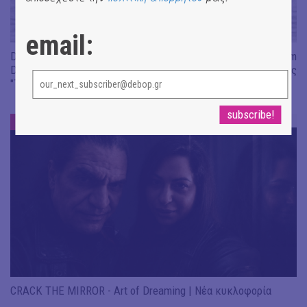
email:
Don't Let Me Be Misunderstood | Alexandros Livitsanos, Willem
Dafoe, Czech Studio Orchestra | Από το soundtrack της ταινίας
"The Birthday Party"
ΝΕΑ
#
CRACK THE MIRROR - Art of Dreaming | Νέα κυκλοφορία