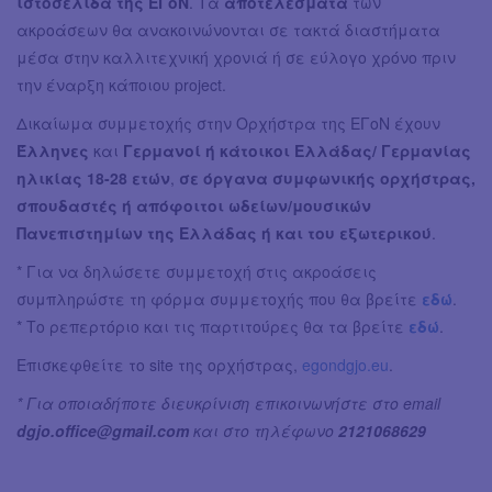
ιστοσελίδα της ΕΓοΝ
. Τα
αποτελέσματα
των
ακροάσεων θα ανακοινώνονται σε τακτά διαστήματα
μέσα στην καλλιτεχνική χρονιά ή σε εύλογο χρόνο πριν
την έναρξη κάποιου project.
Δικαίωμα συμμετοχής στην Ορχήστρα της ΕΓoΝ έχουν
Έλληνες
και
Γερμανοί ή κάτοικοι Ελλάδας/ Γερμανίας
ηλικίας 18-28 ετών
,
σε όργανα συμφωνικής ορχήστρας,
σπουδαστές ή απόφοιτοι ωδείων/μουσικών
Πανεπιστημίων της Ελλάδας ή και του εξωτερικού
.
* Για να δηλώσετε συμμετοχή στις ακροάσεις
συμπληρώστε τη φόρμα συμμετοχής που θα βρείτε
εδώ
.
* Το ρεπερτόριο και τις παρτιτούρες θα τα βρείτε
εδώ
.
Επισκεφθείτε το site της ορχήστρας,
egondgjo.eu
.
* Για οποιαδήποτε διευκρίνιση επικοινωνήστε στο email
dgjo.office@gmail.com
και στο τηλέφωνο
2121068629