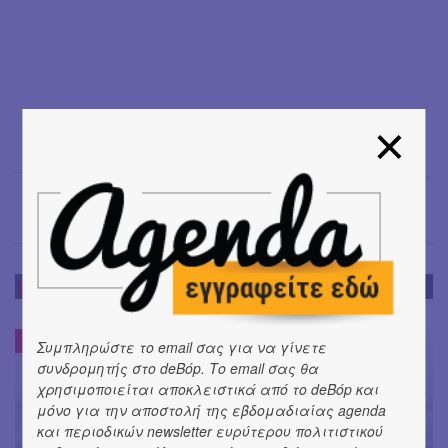
Μαρία Σπανουδάκη
→
ΝΕΑ
ΝΕΑ
#
Συμπληρώστε το email σας για να γίνετε
συνδρομητής στο deBόp. Το email σας θα
χρησιμοποιείται αποκλειστικά από το deBόp και
μόνο για την αποστολή της εβδομαδιαίας agenda
και περιοδικών newsletter ευρύτερου πολιτιστικού