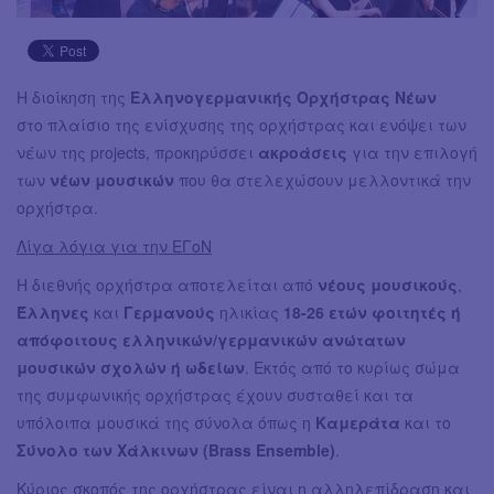
Η διοίκηση της
Ελληνογερμανικής Ορχήστρας Νέων
στο πλαίσιο της ενίσχυσης της ορχήστρας και ενόψει των
νέων της projects, προκηρύσσει
ακροάσεις
για την επιλογή
των
νέων μουσικών
που θα στελεχώσουν μελλοντικά την
ορχήστρα.
Λίγα λόγια για την ΕΓοΝ
Η διεθνής ορχήστρα αποτελείται από
νέους μουσικούς
,
Έλληνες
και
Γερμανούς
ηλικίας
18-26 ετών φοιτητές ή
απόφοιτους ελληνικών/γερμανικών ανώτατων
μουσικών σχολών ή ωδείων
. Εκτός από το κυρίως σώμα
της συμφωνικής ορχήστρας έχουν συσταθεί και τα
υπόλοιπα μουσικά της σύνολα όπως η
Καμεράτα
και το
Σύνολο των Χάλκινων (Brass Ensemble)
.
Κύριος σκοπός της ορχήστρας είναι η αλληλεπίδραση και