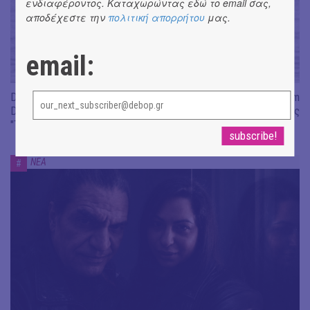
ενδιαφέροντος. Καταχωρώντας εδώ το email σας,
αποδέχεστε την
πολιτική απορρήτου
μας.
email:
Don't Let Me Be Misunderstood | Alexandros Livitsanos, Willem
Dafoe, Czech Studio Orchestra | Από το soundtrack της ταινίας
"The Birthday Party"
ΝΕΑ
#