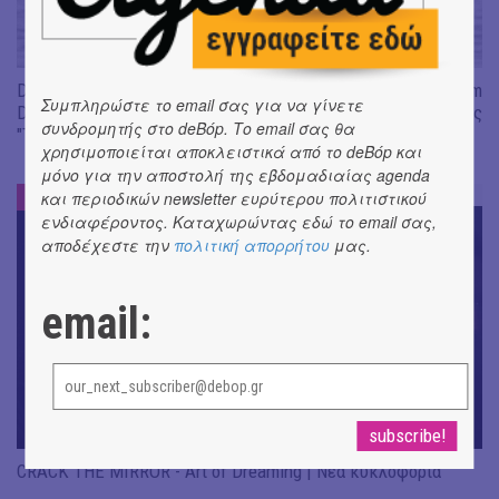
Don't Let Me Be Misunderstood | Alexandros Livitsanos, Willem
Συμπληρώστε το email σας για να γίνετε
Dafoe, Czech Studio Orchestra | Από το soundtrack της ταινίας
συνδρομητής στο deBόp. Το email σας θα
"The Birthday Party"
χρησιμοποιείται αποκλειστικά από το deBόp και
μόνο για την αποστολή της εβδομαδιαίας agenda
ΝΕΑ
και περιοδικών newsletter ευρύτερου πολιτιστικού
#
ενδιαφέροντος. Καταχωρώντας εδώ το email σας,
αποδέχεστε την
πολιτική απορρήτου
μας.
email:
CRACK THE MIRROR - Art of Dreaming | Νέα κυκλοφορία