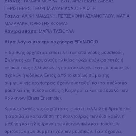
Βιόλες
: ΤΑΜΑΡΑ ΜΟΥΡΑΤΙΔΟΥ, ΑΡΙΣΤΕΙΔΗΣ ΣΑΒΒΑΣ
ΠΕΡΙΣΤΕΡΗΣ, ΓΕΩΡΓΙΑ ΑΝΔΡΙΑΝΑ ΣΠΗΛΙΩΤΗ
Τσέλα
: ΑΛΙΚΗ ΜΑΙΔΩΝΗ, ΠΕΡΣΕΦΟΝΗ ΑΣΛΑΝΟΓΛΟΥ, ΜΑΡΙΑ
ΜΑΖΑΡΑΚΗ, ΟΡΕΣΤΗΣ ΚΟΣΜΑΣ
Κοντραμπάσο
: ΜΑΡΙΑ ΤΑΣΙΟΥΛΑ
Λίγα λόγια για την ορχήστρα ΕΓοΝ-DGjO
Η διεθνής ορχήστρα αποτελείται από νέους μουσικούς,
Έλληνες και Γερμανούς ηλικίας 18-26 ετών φοιτητές ή
απόφοιτους ελληνικών / γερμανικών ανώτατων μουσικών
σχολών ή ωδείων. Εκτός από το κυρίως σώμα της
συμφωνικής ορχήστρας έχουν συσταθεί και τα υπόλοιπα
μουσικά της σύνολα όπως η Καμεράτα και το Σύνολο των
Χάλκινων (Brass Ensemble).
Κύριος σκοπός της ορχήστρας είναι η αλληλεπίδραση και
η αμοιβαία κατανόηση της κουλτούρας των δύο λαών, η
μάθηση και η διεύρυνση των κοινωνικών και μουσικών
οριζόντων των συμμετεχόντων μουσικών. Ταυτόχρονα,