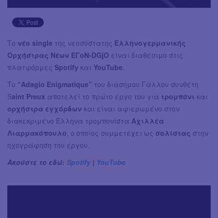
Το
νέο single
της νεοσύστατης
Ελληνογερμανικής
Ορχήστρας Νέων ΕΓοΝ-DGjO
είναι διαθέσιμο στις
πλατφόρμες
Spotify
και
YouTube
.
Το
“Adagio Enigmatique”
του διάσημου Γάλλου συνθέτη
S
aint Preux
αποτελεί το πρώτο έργο του για
τρομπόνι
και
ορχήστρα εγχόρδων
και είναι αφιερωμένο στον
διακεκριμένο Έλληνα τρομπονίστα
Αχιλλέα
Λιαρμακόπουλο
, ο οποίος συμμετέχει ως
σολίστας
στην
ηχογράφηση του έργου.
Ακούστε το εδώ:
Spotify
|
YouTube