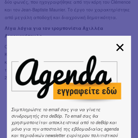
δύο φωνές, που ηχογραφήθηκε από την κόρη του Clémence
και τον Jean-Baptiste Maunier. Το έργο του χαρακτηρίστηκε
από μεγάλη αποδοχή και διαχρονική δημοτικότητα.
Λίγα λόγια για τον τρομπονίστα Αχιλλέα
Λιαρμακόπουλο
Ο Αχιλλέας Λιαρμακόπουλος είναι τρομπονίστας της
Κρατικής Ορχήστρας Αθηνών, μέλος των Canadian Brass
και του συγκροτήματος Pink Martini και έχει κυκλοφορήσει
τέσσερα προσωπικά άλμπουμ, όπως το "Tango Distinto",
2011 και το "Ethereal", 2017.
Συμπληρώστε το email σας για να γίνετε
συνδρομητής στο deBόp. Το email σας θα
χρησιμοποιείται αποκλειστικά από το deBόp και
μόνο για την αποστολή της εβδομαδιαίας agenda
και περιοδικών newsletter ευρύτερου πολιτιστικού