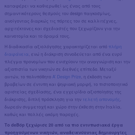
καταφέρει να καθιερωθεί ως ένας από τους
σημαντικότερους θεσμούς του design παγκοσμίως,
ανοίγοντας διαρκώς τις πόρτες του σε καλλιτέχνες,
αρχιτέκτονες και σχεδιαστές που ξεχωρίζουν για την
καινοτομία και το όραμά τους.
Η διαδικασία αξιολόγησης χαρακτηρίζεται από
πλήρη
διαφάνεια
, ενώ η διάκριση συνοδεύεται από ένα ευρύ
πλέγμα προνομίων που ενισχύουν την αναγνώριση και την
αξιοπιστία των νικητών σε διεθνές επίπεδο. Μεταξύ
αυτών, το πολυπόθητο
A’ Design Prize
, η έκδοση των
βραβείων σε έντυπη και ψηφιακή μορφή, το πιστοποιητικό
αριστείας σχεδίασης, ένα εγχειρίδιο αξιοποίησης της
διάκρισης, διπλή πρόσκληση για την
τελετή απονομής
,
δωρεάν συμμετοχή και χώρο στην έκθεση στην Ιταλία,
καθώς και πολλές ακόμη παροχές.
Το deBόp ξεχώρισε 20 από τα πιο εντυπωσιακά έργα
προηγούμενων νικητών, αναδεικνύοντας δημιουργίες