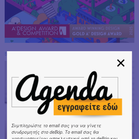
Sphere Vase by Nicolas Woll
Συμπληρώστε το email σας για να γίνετε
συνδρομητής στο deBόp. Το email σας θα
χρησιμοποιείται αποκλειστικά από το deBόp και