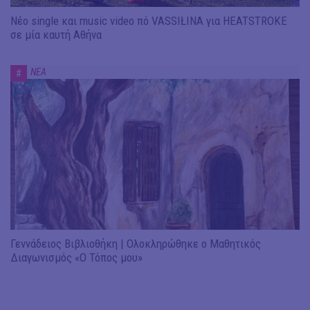
Νέο single και music video πό VASSIŁINA για HEATSTROKE
σε μία καυτή Αθήνα
ΝΕΑ
#
Γεννάδειος Βιβλιοθήκη | Ολοκληρώθηκε ο Μαθητικός
Διαγωνισμός «Ο Τόπος μου»