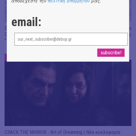
αποδέχεστε την
πολιτική απορρήτου
μας.
email:
Don't Let Me Be Misunderstood | Alexandros Livitsanos, Willem
Dafoe, Czech Studio Orchestra | Από το soundtrack της ταινίας
"The Birthday Party"
ΝΕΑ
#
CRACK THE MIRROR - Art of Dreaming | Νέα κυκλοφορία