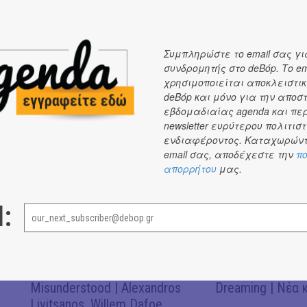
* Ακούστε το "66" ψηφιακά
ΕΔΩ
.
Συμπληρώστε το email σας γι
συνδρομητής στο deBόp. Το em
χρησιμοποιείται αποκλειστικ
deBόp και μόνο για την αποσ
εβδομαδιαίας agenda και πε
newsletter ευρύτερου πολιτιστ
ΝΕΑ
ενδιαφέροντος. Καταχωρώντ
email σας, αποδέχεστε την
πο
ΝΕΑ
ΝΕΑ
#
#
απορρήτου
μας.
l:
Don't Let Me Be
CRACK THE MIRR
Misunderstood | Alexandros
Dreaming | Νέα 
Livitsanos, Willem Dafoe,