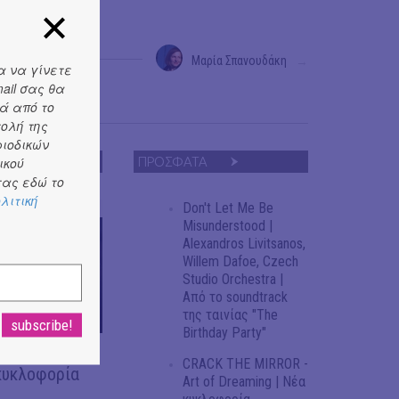
Μαρία Σπανουδάκη
→
α να γίνετε
ail σας θα
ά από το
τολή της
ριοδικών
ικού
ΠΡΟΣΦΑΤΑ
ας εδώ το
λιτική
Don't Let Me Be
Misunderstood |
Alexandros Livitsanos,
Willem Dafoe, Czech
Studio Orchestra |
Από το soundtrack
της ταινίας "The
Birthday Party"
OR - Art of
CRACK THE MIRROR -
κυκλοφορία
Art of Dreaming | Νέα