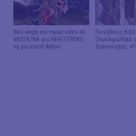
Νέο single και music video πό
Γεννάδειος Βιβλ
VASSIŁINA για HEATSTROKE
Ολοκληρώθηκε ο
σε μία καυτή Αθήνα
Διαγωνισμός «Ο