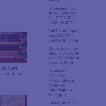
κυκλοφορία
Venceremos | Νέο
single + video από
VILLAGERS OF
IOANNINA CITY |
Εναλλακτική Λυρική
Σκηνή 2026/27 |
Εναλλακτική Εποχή
Νέο single και music
video πό VASSIŁINA
για HEATSTROKE σε
μία καυτή Αθήνα
ική Σκηνή
Γεννάδειος
ακτική Εποχή
Βιβλιοθήκη |
Ολοκληρώθηκε ο
Μαθητικός
Διαγωνισμός «Ο
Τόπος μου»
Διεθνές Φεστιβάλ