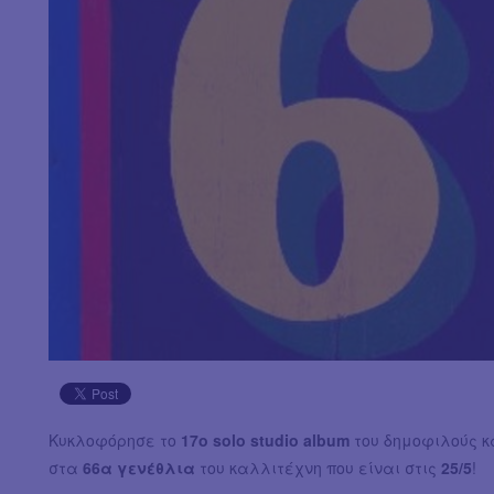
Κυκλοφόρησε το
17ο solo studio album
του δημοφιλούς 
στα
66α γενέθλια
του καλλιτέχνη που είναι στις
25/5
!