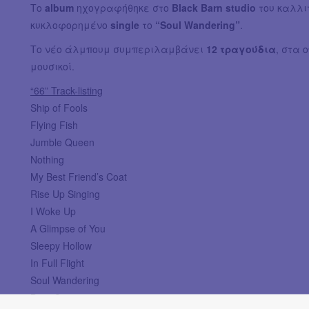
Το
album
ηχογραφήθηκε στο
Black Barn studio
του καλλι
κυκλοφορημένο
single
το
“Soul Wandering”
.
Το νέο άλμπουμ συμπεριλαμβάνει
12 τραγούδια
, στα 
μουσικοί.
“66” Track-listing
Ship of Fools
Flying Fish
Jumble Queen
Nothing
My Best Friend’s Coat
Rise Up Singing
I Woke Up
A Glimpse of You
Sleepy Hollow
In Full Flight
Soul Wandering
Burn Out