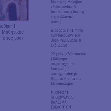
Μουσικής Μολύβου
«Ευδαιμονία»: Η
Animato και η δύναμη
της συλλογικής
φωνής
ιοθήκη |
Διαβάσαμε: «Η πηγή
 Μαθητικός
των δακρύων» του
 Τόπος μου»
Jean-Paul Dubois ||
Εκδ. Δώμα
20 χρόνια Monumenta
| Κάλεσμα
συμμετοχής σε
διαγωνισμό
φωτογραφίας με
θέμα τα Κτήρια του
Μεσοπολέμου
PDSFF27 |
SHOCKWAVES:
ΚΑΛΕΣΜΑ
ΕΘΕΛΟΝΤΩΝ