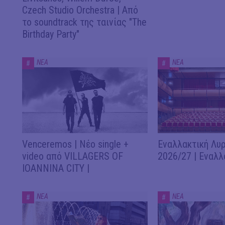
Czech Studio Orchestra | Από
το soundtrack της ταινίας "The
Birthday Party"
ΝΕΑ
ΝΕΑ
#
#
Venceremos | Νέο single +
Εναλλακτική Λυρ
video από VILLAGERS OF
2026/27 | Εναλλ
IOANNINA CITY |
ΝΕΑ
ΝΕΑ
#
#