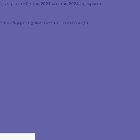
τέχνη, μεταξύ του
2021
και του
2024
με πρώτο
οποία συμμετέχουν αρκετοί ταλαντούχοι