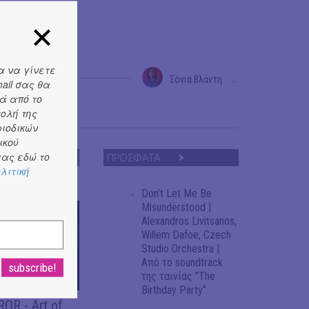
α να γίνετε
Σόνια Βλάντη
→
ail σας θα
ά από το
τολή της
ριοδικών
ικού
ας εδώ το
ΠΡΟΣΦΑΤΑ
λιτική
Don't Let Me Be
Misunderstood |
Alexandros Livitsanos,
Willem Dafoe, Czech
Studio Orchestra |
Από το soundtrack
της ταινίας "The
Birthday Party"
OR - Art of