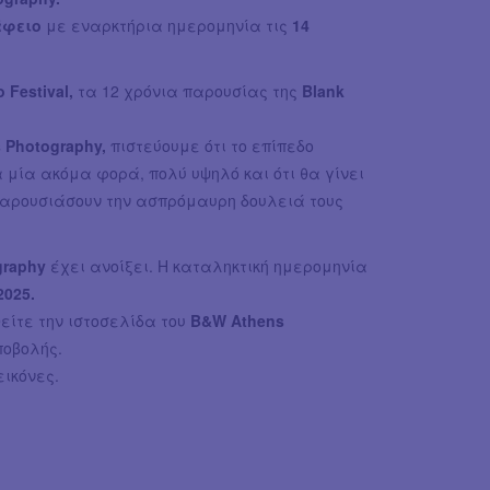
άφειο
με εναρκτήρια ημερομηνία τις
14
o Festival,
τα 12 χρόνια παρουσίας της
Blank
 Photography,
πιστεύουμε ότι το επίπεδο
μία ακόμα φορά, πολύ υψηλό και ότι θα γίνει
παρουσιάσουν την ασπρόμαυρη δουλειά τους
graphy
έχει ανοίξει. Η καταληκτική ημερομηνία
2025.
είτε την ιστοσελίδα του
B&W Athens
ποβολής.
ικόνες.