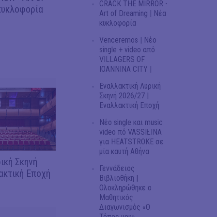
CRACK THE MIRROR -
κυκλοφορία
Art of Dreaming | Νέα
κυκλοφορία
Venceremos | Νέο
single + video από
VILLAGERS OF
IOANNINA CITY |
Εναλλακτική Λυρική
Σκηνή 2026/27 |
Εναλλακτική Εποχή
Νέο single και music
video πό VASSIŁINA
για HEATSTROKE σε
μία καυτή Αθήνα
ική Σκηνή
Γεννάδειος
ακτική Εποχή
Βιβλιοθήκη |
Ολοκληρώθηκε ο
Μαθητικός
Διαγωνισμός «Ο
Τόπος μου»