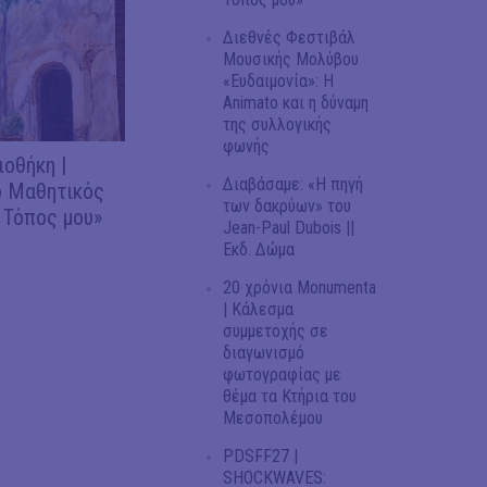
Διεθνές Φεστιβάλ
Μουσικής Μολύβου
«Ευδαιμονία»: Η
Animato και η δύναμη
της συλλογικής
φωνής
ιοθήκη |
Διαβάσαμε: «Η πηγή
 Μαθητικός
των δακρύων» του
 Τόπος μου»
Jean-Paul Dubois ||
Εκδ. Δώμα
20 χρόνια Monumenta
| Κάλεσμα
συμμετοχής σε
διαγωνισμό
φωτογραφίας με
θέμα τα Κτήρια του
Μεσοπολέμου
PDSFF27 |
SHOCKWAVES: