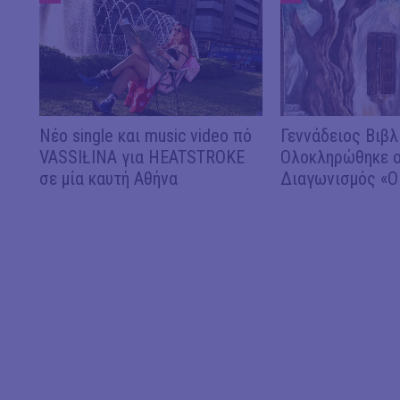
Νέο single και music video πό
Γεννάδειος Βιβλ
VASSIŁINA για HEATSTROKE
Ολοκληρώθηκε ο
σε μία καυτή Αθήνα
Διαγωνισμός «Ο