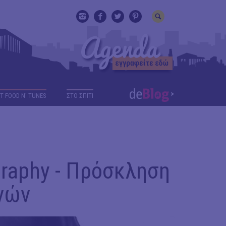
T FOOD N' TUNES
ΣΤΟ ΣΠΙΤΙ
raphy - Πρόσκληση
νών