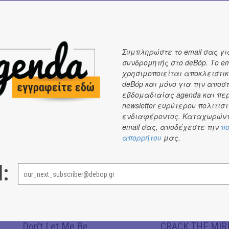
694.7725.521
211.4052.138 (17:30 – 21:30 καθημερινές)
info@bw-athensphotography.com
Συμπληρώστε το email σας γι
συνδρομητής στο deBόp. Το em
χρησιμοποιείται αποκλειστικ
deBόp και μόνο για την αποσ
εβδομαδιαίας agenda και πε
newsletter ευρύτερου πολιτιστ
ενδιαφέροντος. Καταχωρώντ
ΝΕΑ
email σας, αποδέχεστε την
πο
απορρήτου
μας.
ΝΕΑ
ΝΕΑ
#
#
l:
Don't Let Me Be
CRACK THE MIRR