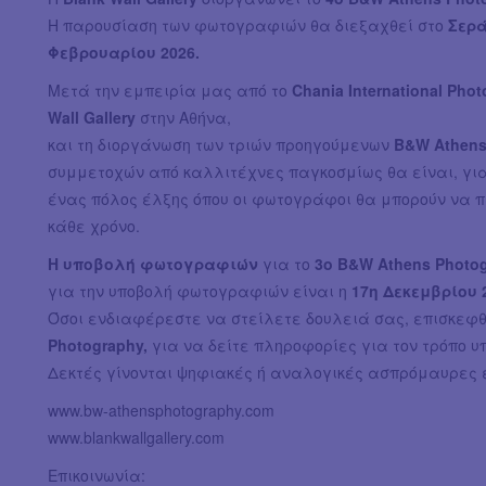
Η παρουσίαση των φωτογραφιών θα διεξαχθεί στο
Σερ
Φεβρουαρίου 2026.
Μετά την εμπειρία μας από το
Chania International Phot
Wall Gallery
στην Αθήνα,
και τη διοργάνωση των τριών προηγούμενων
B&W Athens
συμμετοχών από καλλιτέχνες παγκοσμίως θα είναι, για 
ένας πόλος έλξης όπου οι φωτογράφοι θα μπορούν να 
κάθε χρόνο.
Η υποβολή φωτογραφιών
για το
3o B&W Athens Photo
για την υποβολή φωτογραφιών είναι η
17η Δεκεμβρίου 
Όσοι ενδιαφέρεστε να στείλετε δουλειά σας, επισκεφθ
Photography,
για να δείτε πληροφορίες για τον τρόπο υ
Δεκτές γίνονται ψηφιακές ή αναλογικές ασπρόμαυρες ε
www.bw-athensphotography.com
www.blankwallgallery.com
Επικοινωνία: