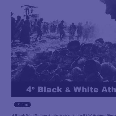
Η
Blank Wall Gallery
διοργανώνει το
4o B&W Athens Phot