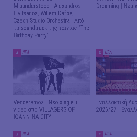
Misunderstood | Alexandros
Dreaming | Νέα 
Livitsanos, Willem Dafoe,
Czech Studio Orchestra | Από
το soundtrack της ταινίας "The
Birthday Party"
ΝΕΑ
ΝΕΑ
#
#
Venceremos | Νέο single +
Εναλλακτική Λυρ
video από VILLAGERS OF
2026/27 | Εναλλ
IOANNINA CITY |
ΝΕΑ
ΝΕΑ
#
#