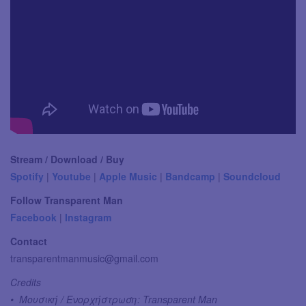
Stream / Download / Buy
Spotify
|
Youtube
|
Apple Music
|
Bandcamp
|
Soundcloud
Follow Transparent Man
Facebook
|
Instagram
Contact
transparentmanmusic@gmail.com
Credits
• Μουσική / Ενορχήστρωση: Transparent Man