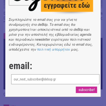
Don't Let Me Be Misunderstood | Alexandros Livitsanos, Willem
Dafoe, Czech Studio Orchestra | Από το soundtrack της ταινίας
Συμπληρώστε το email σας για να γίνετε
"The Birthday Party"
συνδρομητής στο deBόp. Το email σας θα
χρησιμοποιείται αποκλειστικά από το deBόp και
μόνο για την αποστολή της εβδομαδιαίας agenda
ΝΕΑ
#
και περιοδικών newsletter ευρύτερου πολιτιστικού
ενδιαφέροντος. Καταχωρώντας εδώ το email σας,
αποδέχεστε την
πολιτική απορρήτου
μας.
email:
CRACK THE MIRROR - Art of Dreaming | Νέα κυκλοφορία