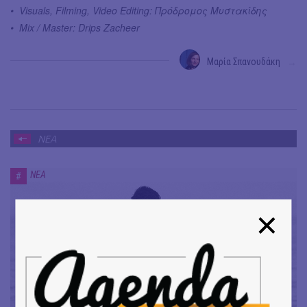
• Visuals, Filming, Video Editing: Πρόδρομος Μυστακίδης
• Mix / Master: Drips Zacheer
Μαρία Σπανουδάκη
→
ΝΕΑ
ΝΕΑ
#