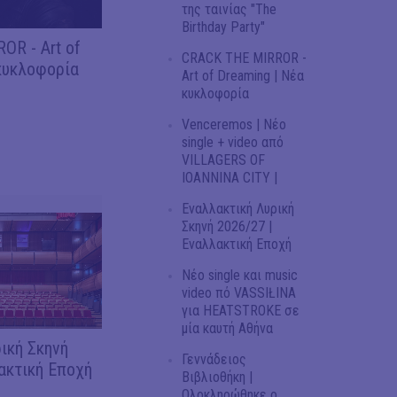
της ταινίας "The
Birthday Party"
OR - Art of
CRACK THE MIRROR -
κυκλοφορία
Art of Dreaming | Νέα
κυκλοφορία
Venceremos | Νέο
single + video από
VILLAGERS OF
IOANNINA CITY |
Εναλλακτική Λυρική
Σκηνή 2026/27 |
Εναλλακτική Εποχή
Νέο single και music
video πό VASSIŁINA
για HEATSTROKE σε
μία καυτή Αθήνα
ική Σκηνή
Γεννάδειος
ακτική Εποχή
Βιβλιοθήκη |
Ολοκληρώθηκε ο