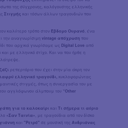
ρόσωπο της σύγχρονης, καλόγουστης ελληνικής
ης
Στιγμής
και τόσων άλλων τραγουδιών που
 τον καλύτερο τρόπο στον
Έβδομο Ουρανό
, ένα
αι την αναγνωρίσιμη
vintage απόχρωση
που
ύδι που αρχικά γνωρίσαμε ως
Digital Love
από
 και με ελληνικό στίχο. Και να που ήρθε η
 λάτρεψε.
ζάζι
ρεπερτόριο που έχει στην μία άκρη τον
λαφρύ ελληνικό τραγούδι,
κυκλοφορώντας
ημαντικές στιγμές, όπως η συνεργασία του με
 του αγγλόφωνου άλμπουμ του
“Other
γάπη για το καλοκαίρι
και
Τι σήμερα τι αύριο
τλο
«Σαν Ταινία»
, με τραγούδια από τον δίσκο
ογιάννη
και
"Ρετρό"
σε μουσική της
Ανδριάνας