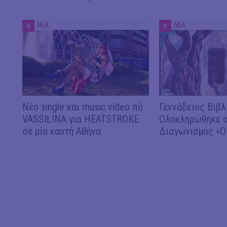
ΝΕΑ
ΝΕΑ
#
#
Νέο single και music video πό
Γεννάδειος Βιβλ
VASSIŁINA για HEATSTROKE
Ολοκληρώθηκε ο
σε μία καυτή Αθήνα
Διαγωνισμός «Ο