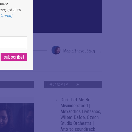
ικού
ας εδώ το
λιτική
Μαρία Σπανουδάκη
→
ΠΡΟΣΦΑΤΑ
Don't Let Me Be
Misunderstood |
Alexandros Livitsanos,
Willem Dafoe, Czech
Studio Orchestra |
Από το soundtrack