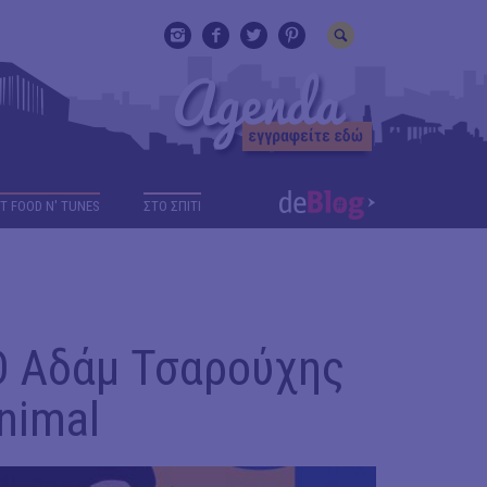
T FOOD N' TUNES
ΣΤΟ ΣΠΙΤΙ
Ο Αδάμ Τσαρούχης
nimal