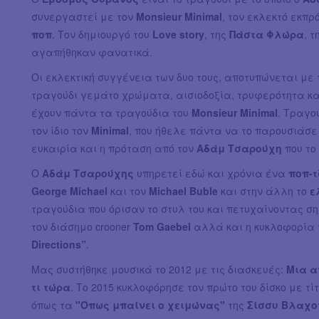
συνεργαστεί με τον
Monsieur Minimal
, τον εκλεκτό εκπ
ποπ
. Τον δημιουργό του
Love story
, της
Πάστα Φλώρα
, τ
αγαπήθηκαν φανατικά.
Οι εκλεκτική συγγένεια των δυο τους, αποτυπώνεται με
τραγούδι γεμάτο χρώματα, αισιοδοξία, τρυφερότητα κ
έχουν πάντα τα τραγούδια του
Monsieur Minimal
. Τραγο
τον ίδιο τον
Minimal
, που ήθελε πάντα να το παρουσιάσει
ευκαιρία και η πρόταση από τον
Αδάμ Τσαρούχη
που το
Ο
Αδάμ Τσαρούχης
υπηρετεί εδώ και χρόνια ένα
ποπ-τ
George Michael
και τον
Michael Buble
και στην άλλη το
ε
τραγούδια που όρισαν το στυλ του και πετυχαίνοντας σ
τον διάσημο crooner
Tom Gaebel
αλλά και η κυκλοφορία
Directions”
.
Μας συστήθηκε μουσικά το 2012 με τις διασκευές:
Μια α
τι τώρα
. Το 2015 κυκλοφόρησε τον πρώτο του δίσκο με τί
όπως τα
"Όπως μπαίνει ο χειμώνας"
της
Σίσσυ Βλαχ