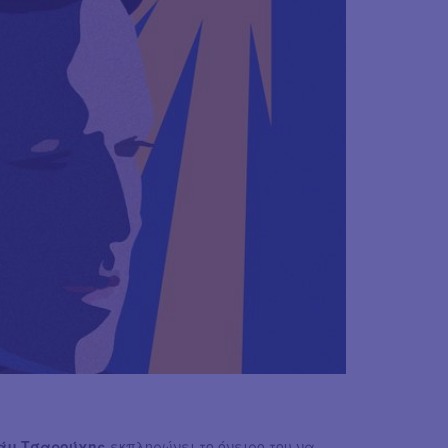
άμ Τσαρούχης
εκπληρώνει το όνειρο του να