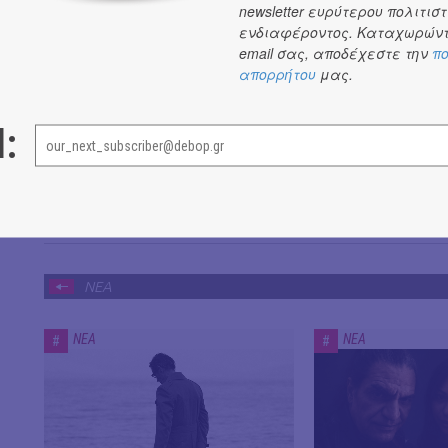
newsletter ευρύτερου πολιτιστ
ενδιαφέροντος. Καταχωρώντ
email σας, αποδέχεστε την
πο
απορρήτου
μας.
l:
ΝΕΑ
ΝΕΑ
ΝΕΑ
#
#