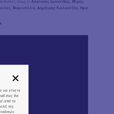
γουδιστές όπως οι
Αλκίνοος Ιωαννίδης, Μίμης
ουλος, Μαρινέλλα, Δημήτρης Καλαντζής, Ηρώ
s.
α να γίνετε
ail σας θα
ά από το
τολή της
ριοδικών