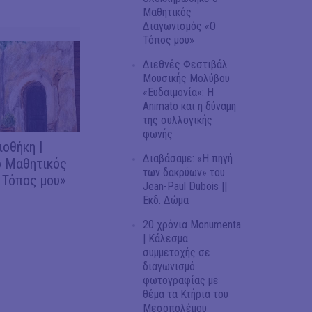
Μαθητικός
Διαγωνισμός «Ο
Τόπος μου»
Διεθνές Φεστιβάλ
Μουσικής Μολύβου
«Ευδαιμονία»: Η
Animato και η δύναμη
της συλλογικής
φωνής
ιοθήκη |
Διαβάσαμε: «Η πηγή
 Μαθητικός
των δακρύων» του
 Τόπος μου»
Jean-Paul Dubois ||
Εκδ. Δώμα
20 χρόνια Monumenta
| Κάλεσμα
συμμετοχής σε
διαγωνισμό
φωτογραφίας με
θέμα τα Κτήρια του
Μεσοπολέμου