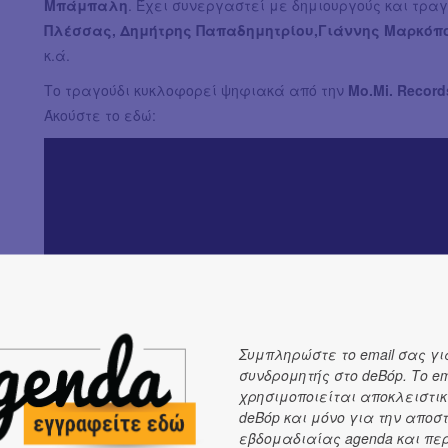
Μπάμπαλη
. Έχει συνεργαστεί με δημιουργούς και τρα
Πλέσσας, Δημήτρης Παπαδημητρίου,Γιάννης Μαρκόπ
κ.ά.
Το τραγούδι κυκλοφορεί ψηφιακά από την
Mo.Mi. Record
Άκούστε το εδώ:
Συμπληρώστε το email σας γι
συνδρομητής στο deBόp. Το em
χρησιμοποιείται αποκλειστικ
deBόp και μόνο για την αποσ
εβδομαδιαίας agenda και πε