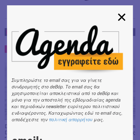
ΝΕΑ
ΝΕΑ
#
Συμπληρώστε το email σας για να γίνετε
συνδρομητής στο deBόp. Το email σας θα
χρησιμοποιείται αποκλειστικά από το deBόp και
μόνο για την αποστολή της εβδομαδιαίας agenda
και περιοδικών newsletter ευρύτερου πολιτιστικού
ενδιαφέροντος. Καταχωρώντας εδώ το email σας,
αποδέχεστε την
πολιτική απορρήτου
μας.
Don't Let Me Be Misunderstood | Alexandros Livitsanos, Willem
Dafoe, Czech Studio Orchestra | Από το soundtrack της ταινίας
"The Birthday Party"