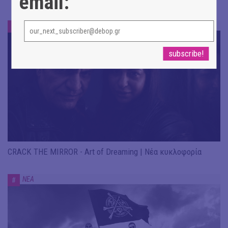
email:
ΝΕΑ
#
CRACK THE MIRROR - Art of Dreaming | Νέα κυκλοφορία
ΝΕΑ
#