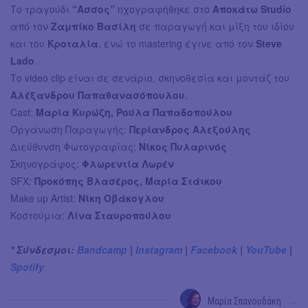
Το τραγούδι
“Άσσος”
ηχογραφήθηκε στο
Αποκάτω Studio
από τον
Ζαμπίκο Βασίλη
σε παραγωγή και μίξη του ιδίου
και του
Κροταλία
, ενώ το mastering έγινε από τον
Steve
Lado
.
Το video clip είναι σε σενάριο, σκηνοθεσία και μοντάζ του
Αλέξανδρου Παπαθανασόπουλου
.
Cast:
Mαρία Κυρώζη, Ρούλα Παπαδοπούλου
Οργάνωση Παραγωγής:
Περίανδρος Αλεξούλης
Διεύθυνση Φωτογραφίας:
Νίκος Πυλαρινός
Σκηνογράφος:
Φλωρεντία Λωρέν
SFX:
Προκόπης Βλασέρος, Μαρία Στάικου
Make up Artist:
Νίκη Οβάκογλου
Κοστούμια:
Λίνα Σταυροπούλου
* Σύνδεσμοι:
Bandcamp
|
Instagram
|
Facebook
|
YouTube
|
Spotify
Μαρία Σπανουδάκη
→