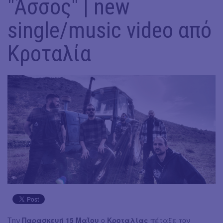
"Άσσος" | new
single/music video από
Κροταλία
Την
Παρασκευή 15 Μαΐου
ο
Κροταλίας
πέταξε τον