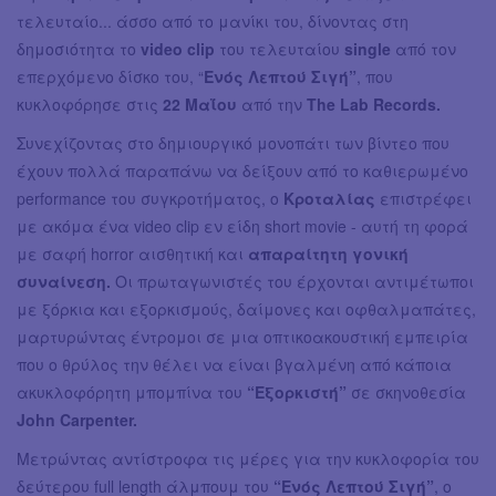
τελευταίο... άσσο από το μανίκι του, δίνοντας στη
δημοσιότητα το
video clip
του τελευταίου
single
από τον
επερχόμενο δίσκο του, “
Ενός Λεπτού Σιγή”
, που
κυκλοφόρησε στις
22 Μαΐου
από την
The Lab Records.
Συνεχίζοντας στο δημιουργικό μονοπάτι των βίντεο που
έχουν πολλά παραπάνω να δείξουν από το καθιερωμένο
performance του συγκροτήματος, ο
Κροταλίας
επιστρέφει
με ακόμα ένα video clip εν είδη short movie - αυτή τη φορά
με σαφή horror αισθητική και
απαραίτητη γονική
συναίνεση.
Οι πρωταγωνιστές του έρχονται αντιμέτωποι
με ξόρκια και εξορκισμούς, δαίμονες και οφθαλμαπάτες,
μαρτυρώντας έντρομοι σε μια οπτικοακουστική εμπειρία
που ο θρύλος την θέλει να είναι βγαλμένη από κάποια
ακυκλοφόρητη μπομπίνα του
“Εξορκιστή”
σε σκηνοθεσία
John Carpenter.
Μετρώντας αντίστροφα τις μέρες για την κυκλοφορία του
δεύτερου full length άλμπουμ του
“Ενός Λεπτού Σιγή”
, ο