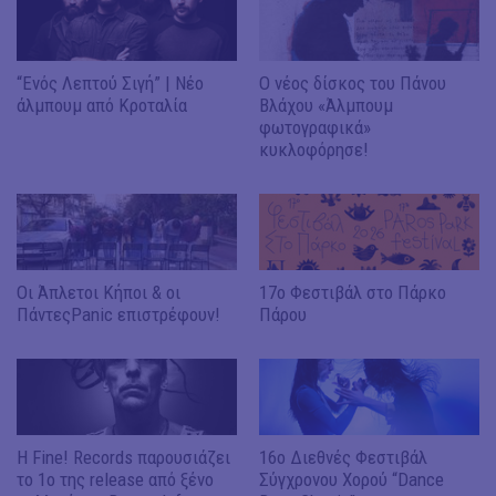
“Ενός Λεπτού Σιγή” | Νέο
Ο νέος δίσκος του Πάνου
άλμπουμ από Κροταλία
Βλάχου «Άλμπουμ
φωτογραφικά»
κυκλοφόρησε!
Οι Άπλετοι Κήποι & οι
17ο Φεστιβάλ στο Πάρκο
ΠάντεςPanic επιστρέφουν!
Πάρου
Η Fine! Records παρουσιάζει
16ο Διεθνές Φεστιβάλ
το 1ο της release από ξένο
Σύγχρονου Χορού “Dance