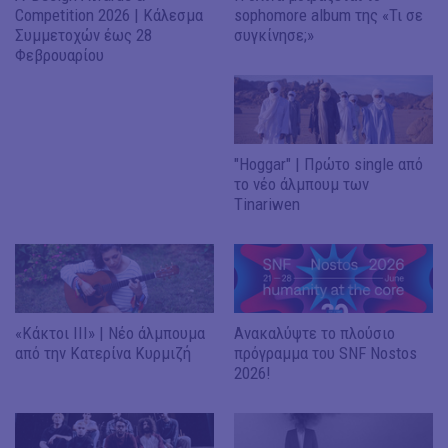
Competition 2026 | Κάλεσμα
sophomore album της «Τι σε
Συμμετοχών έως 28
συγκίνησε;»
Φεβρουαρίου
"Hoggar" | Πρώτο single από
το νέο άλμπουμ των
Tinariwen
«Κάκτοι ΙΙΙ» | Νέο άλμπουμα
Ανακαλύψτε το πλούσιο
από την Κατερίνα Κυρμιζή
πρόγραμμα του SNF Nostos
2026!