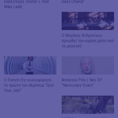
καλλιτέχνη: Doctor L feat.
Days Chania”
Mike Ladd
Ο Μιχάλης Ανδρονίκου
προωθεί την ειρήνη μέσα από
τη μουσική
Ο French Fry κυκλοφόρησε
Amnesia Pills | Νέο EP
το πρώτο του άλμπουμ "Quit
“Necessary Scars”
Your Job!"