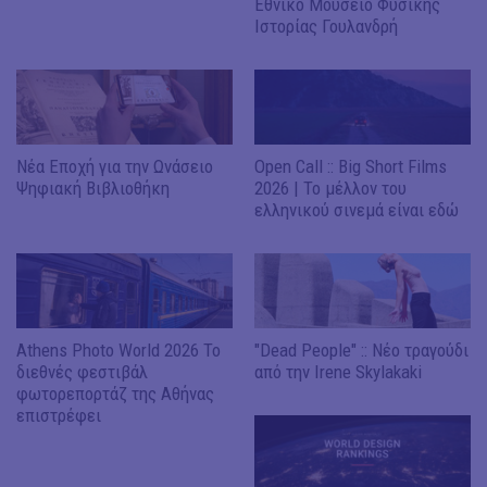
Εθνικό Μουσείο Φυσικής
Ιστορίας Γουλανδρή
Νέα Εποχή για την Ωνάσειο
Open Call :: Βig Short Films
Ψηφιακή Βιβλιοθήκη
2026 | To μέλλον του
ελληνικού σινεμά είναι εδώ
Athens Photo World 2026 Το
"Dead People" :: Nέο τραγούδι
διεθνές φεστιβάλ
από την Irene Skylakaki
φωτορεπορτάζ της Αθήνας
επιστρέφει