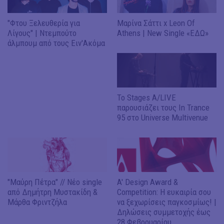
"Φτου Ξελευθερία για
Μαρίνα Σάττι x Leon Of
Λίγους" | Ντεμπούτο
Athens | New Single «ΕΔΩ»
άλμπουμ από τους Ειν'Ακόμα
Το Stages A/LIVE
παρουσιάζει τους In Trance
95 στο Universe Multivenue
"Μαύρη Πέτρα" // Νέο single
A' Design Award &
από Δημήτρη Μυστακίδη &
Competition: Η ευκαιρία σου
Μάρθα Φριντζήλα
να ξεχωρίσεις παγκοσμίως! |
Δηλώσεις συμμετοχής έως
28 Φεβρουαρίου