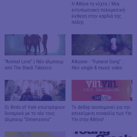
Η Αθήνα τη νύχτα / Μια
εντυπωσιακή πολυμεσική
έκθεση στην καρδιά της
πόλης
"Animal Love" | Nέο άλμπουμ
Alkyone - "Funeral Song" ::
από The Black Tabasco
Νέο single & music video
Οι Birds of Vale επιστρέφουν
Το deBόp ανυπομονεί για την
δυναμικά με το νέο τους
επικείμενη συναυλία των Yin
άλμπουμ "Dimensions"
Yin στην Αθήνα!