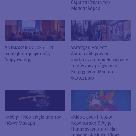
θέμα τα Κτήρια του
Μεσοπολέμου
ANIMASYROS 2026 | Τα
Watergas Project:
highlights της φετινής
Ανακοινώθηκαν οι
διοργάνωσης
καλλιτέχνες που θα φέρουν
τη σύγχρονη τέχνη στο
Βιομηχανικό Μουσείο
Φωταερίου
«Λάθη» | Νέο single από τον
«Μέσα μου» | Ιουλία
Γιάννη Μάλαμα
Καραπατάκη & Άγης
Παπαπαναγιώτου | Νέο
τραγούδι & Music Video