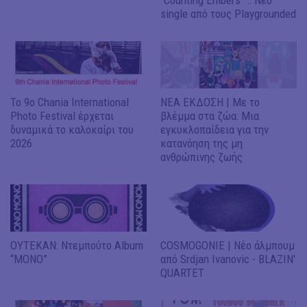
single από τους Playgrounded
Το 9ο Chania International
ΝΕΑ ΕΚΔΟΣΗ | Με το
Photo Festival έρχεται
βλέμμα στα ζώα: Μια
δυναμικά το καλοκαίρι του
εγκυκλοπαίδεια για την
2026
κατανόηση της μη
ανθρώπινης ζωής
ΟΥΤΕΚΑΝ: Ντεμπούτο Album
COSMOGONIE | Νέο άλμπουμ
“MONO”
από Srdjan Ivanovic - BLAZIN'
QUARTET