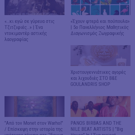
«…κι εγώ σε γύρευα στις
«Έχουν φτερά και πούπουλα»
Τζιτζιφιές…» | Ένα
| 5ο Πανελλήνιος Μαθητικός
ντοκιμαντέρ αστικής
Διαγωνισμός Ζωγραφικής
λαογραφίας
Χριστουγεννιάτικες αγορές
και λιχουδιές ΣΤΟ B&E
GOULANDRIS SHOP
"Από τον Monet στον Warhol"
PANOS BIRBAS AND THE
/ Επίσκεψη στην ιστορία της
NILE BEAT ARTISTS | "Big