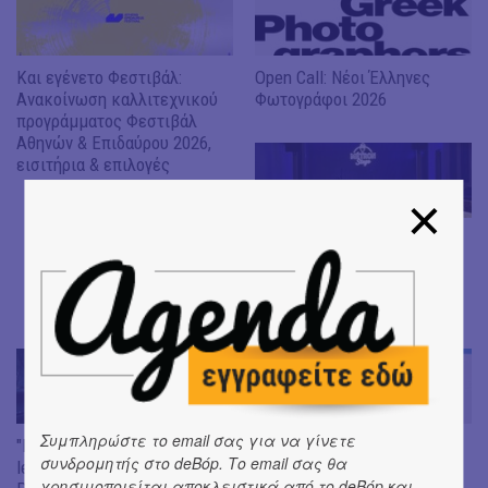
Και εγένετο Φεστιβάλ:
Open Call: Νέοι Έλληνες
Ανακοίνωση καλλιτεχνικού
Φωτογράφοι 2026
προγράμματος Φεστιβάλ
Αθηνών & Επιδαύρου 2026,
εισιτήρια & επιλογές
MÉTRON Stage | Το live
πρόγραμμα της άνοιξης που
καλύπτει κάθε μουσική
διάθεση
Συμπληρώστε το email σας για να γίνετε
"Next In Line" :: πρώτο full
"Shame" :: Κυκλοφόρησε το
συνδρομητής στο deBόp. Το email σας θα
length άλμπουμ από Common
νέο άλμπουμ της Irene
χρησιμοποιείται αποκλειστικά από το deBόp και