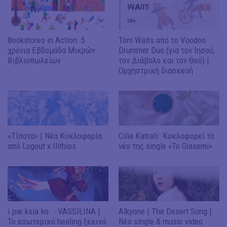
Bookstores in Action: 5
Tom Waits από το Voodoo
χρόνια Εβδομάδα Μικρών
Drummer Duo (για τον Ιησού,
Βιβλιοπωλείων
τον Διάβολο και τον Θεό) |
Ορχηστρική διασκευή
«Τίποτα» | Νέα Κυκλοφορία
Cilia Katrali:: Kυκλοφορεί το
από Logout x Ilithios
νέο της single «To Giasemi»
i.par.ksia.ko. - VASSIŁINA |
Alkyone | The Desert Song |
Το εσωτερικό healing ξεκινά
Νέο single & music video