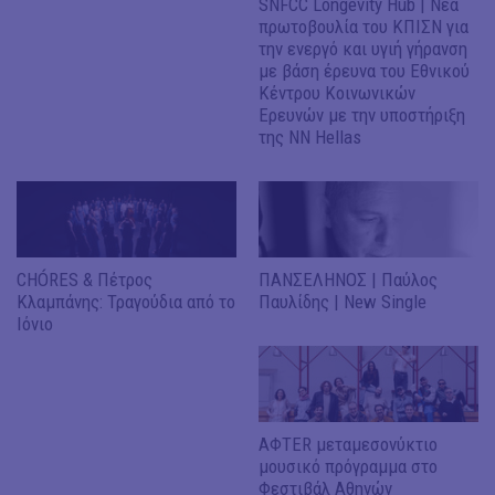
SNFCC Longevity Hub | Νέα
πρωτοβουλία του ΚΠΙΣΝ για
την ενεργό και υγιή γήρανση
με βάση έρευνα του Εθνικού
Κέντρου Κοινωνικών
Ερευνών με την υποστήριξη
της NN Hellas
CHÓRES & Πέτρος
ΠΑΝΣΕΛΗΝΟΣ | Παύλος
Κλαμπάνης: Τραγούδια από το
Παυλίδης | New Single
Ιόνιο
ΑΦΤER μεταμεσονύκτιο
μουσικό πρόγραμμα στο
Φεστιβάλ Αθηνών