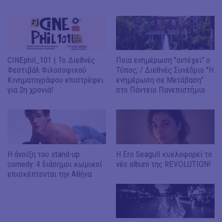
CINEphil_101 | Το Διεθνές
Ποια ενημέρωση "αντέχει" ο
Φεστιβάλ Φιλοσοφικού
Τύπος; / Διεθνές Συνέδριο "Η
Κινηματογράφου επιστρέφει
ενημέρωση σε Μετάβαση"
για 2η χρονιά!
στο Πάντειο Πανεπιστήμιο
Η άνοιξη του stand-up
H Ero Seagull κυκλοφορεί το
comedy: 4 διάσημοι κωμικοί
νέο album της REVOLUTION!
επισκέπτονται την Αθήνα