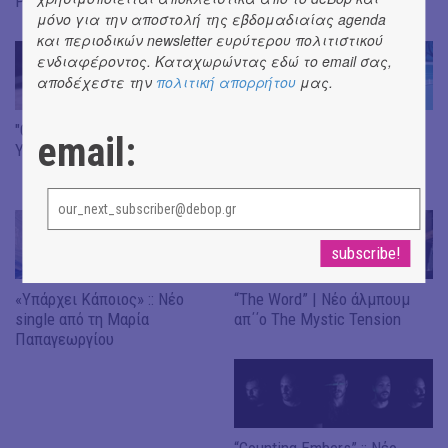
People
Skylakaki
μόνο για την αποστολή της εβδομαδιαίας agenda
και περιοδικών newsletter ευρύτερου πολιτιστικού
ενδιαφέροντος. Καταχωρώντας εδώ το email σας,
αποδέχεστε την
πολιτική απορρήτου
μας.
"Cerberus" :: Νέο single από
Ιωάννινα Half Marathon | Για
email:
Youth Valley
να μην πεις: "Έπρεπε να
ήμουν και εγώ εκεί!"
«Υπάρχει Κάποιος» :: Νέο
“The Word” | Νέο άλμπουμ
single από τη Μαρία
απ΄΄ο The Mystic Tension
Παπαγεωργίου
“Counting Embers” :: Νέο