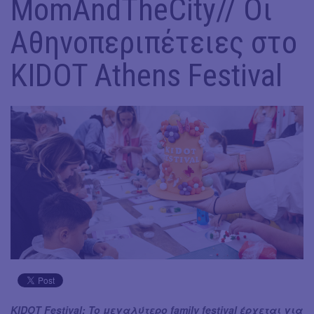
MomAndTheCity// Οι
Αθηνοπεριπέτειες στο
KIDOT Athens Festival
KIDOT Festival: To μεγαλύτερο family festival έρχεται για