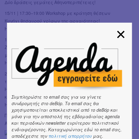
Δύο δράσεις γεμάτες Αθηνοπεριπέτειες!
15/11 | 17:30–19:00 Workshop με κράτηση θέσεων
Κυνήγι θησαυρού γρίφων της αρχαιότητας!
Ηλικία 4+
16/11 | 18:30–20:00 Side event
Ζούμε μία μέρα σαν παιδιά της αρχαιότητας,
μαθαίνοντας και παίζοντας τα παιχνίδια τους!
Ηλικία 6+
2 δράσεις με οδηγούς των παιχνιδιών και των γρίφων,
τα βιβλία γνώσεων
Η Έλλη κι ο Ερμής ταξιδεύουν στην Ελλάδα
και
Συμπληρώστε το email σας για να γίνετε
συνδρομητής στο deBόp. Το email σας θα
Η Έλλη κι ο Ερμής ταξιδεύουν στη Βόρεια Ελλάδα!
χρησιμοποιείται αποκλειστικά από το deBόp και
Περισσότερες πληροφορίες:
μόνο για την αποστολή της εβδομαδιαίας agenda
και περιοδικών newsletter ευρύτερου πολιτιστικού
Athens KIDOT Festival
ενδιαφέροντος. Καταχωρώντας εδώ το email σας,
αποδέχεστε την
πολιτική απορρήτου
μας.