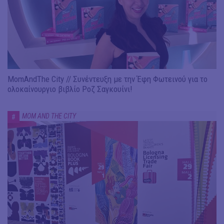
MomAndThe City // Συνέντευξη με την Έφη Φωτεινού για το
ολοκαίνουργιο βιβλίο Ροζ Σαγκουίνι!
MOM AND THE CITY
#