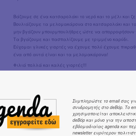
Βάζουμε σε ένα κατσαρολάκι το νερό και το μέλι και ζ
Βουλιάζουμε τα μελομακάρονα στο κατσαρολάκι και τ
μην βγάζουν μπουρμπουλήθρες ώστε να απορροφήσουν τ
Τα βγάζουμε και πασπαλίζουμε με τριμμένο καρύδι.
Εύχομαι γλυκές γιορτές να έχουμε πολύ έχουμε πικραθε
ένα από αυτά είναι και τα μελομακάρονα!
Φιλιά πολλά και καλές γιορτές!!!
Συμπληρώστε το email σας γι
συνδρομητής στο deBόp. Το em
χρησιμοποιείται αποκλειστικ
deBόp και μόνο για την αποσ
εβδομαδιαίας agenda και πε
newsletter ευρύτερου πολιτιστ