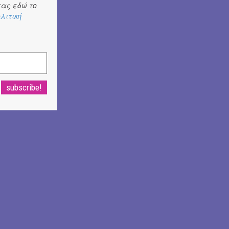
ας εδώ το
λιτική