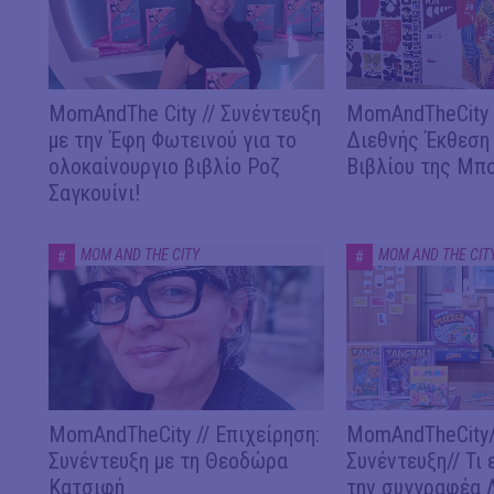
MomAndThe City // Συνέντευξη
MomAndTheCity /
με την Έφη Φωτεινού για το
Διεθνής Έκθεση
ολοκαίνουργιο βιβλίο Ροζ
Βιβλίου της Μπ
Σαγκουίνι!
MOM AND THE CITY
MOM AND THE CIT
#
#
MomAndTheCity // Επιχείρηση:
MomAndTheCity/
Συνέντευξη με τη Θεοδώρα
Συνέντευξη// Τι 
Κατσιφή
την συγγραφέα 