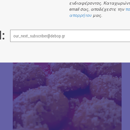
ενδιαφέροντος. Καταχωρώντ
email σας, αποδέχεστε την
πο
απορρήτου
μας.
l: