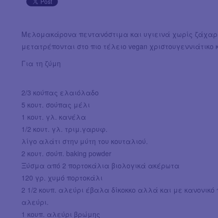
Μελομακάρονα πεντανόστιμα και υγιεινά χωρίς ζάχαρη
μετατρέπονται στο πιο τέλειο vegan χριστουγεννιάτικο
Για τη ζύμη
2/3 κούπας ελαιόλαδο
5 κουτ. σούπας μέλι
1 κουτ. γλ. κανέλα
1/2 κουτ. γλ. τριμ.γαρυφ.
λίγο αλάτι στην μύτη του κουταλιού.
2 κουτ. σούπ. baking powder
Ξύσμα από 2 πορτοκάλια βιολογικά ακέρωτα
120 γρ. χυμό πορτοκάλι
2 1/2 κουπ. αλεύρι έβαλα δίκοκκο αλλά και με κανονικό 
αλεύρι.
1 κουπ. αλεύρι βρώμης