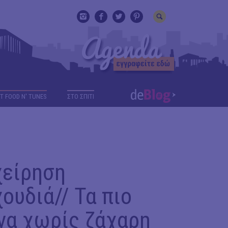
T FOOD N' TUNES
ΣΤΟ ΣΠΙΤΙ
χείρηση
ουδιά// Τα πιο
να χωρίς ζάχαρη