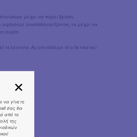
εσταίνουμε μέχρι να πάρει βράση.
α αφήνουμε αναποδογυρίζοντας τα μέχρι να
ο σιρόπι.
ί τελευταία. Ας εστιάσουμε στα θετικά και
α να γίνετε
ail σας θα
ά από το
τολή της
ριοδικών
ικού