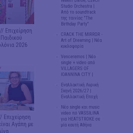
Willem Dafoe, Czech
Studio Orchestra |
Από το soundtrack
της ταινίας "The
Birthday Party"
/ Επιχείρηση
CRACK THE MIRROR -
 Παιδικού
Art of Dreaming | Νέα
ολόνια 2026
κυκλοφορία
Venceremos | Νέο
single + video από
VILLAGERS OF
Y
IOANNINA CITY |
Εναλλακτική Λυρική
Σκηνή 2026/27 |
Εναλλακτική Εποχή
Νέο single και music
video πό VASSIŁINA
/ Επιχείρηση
για HEATSTROKE σε
είναι Αγάπη με
μία καυτή Αθήνα
Λίνα