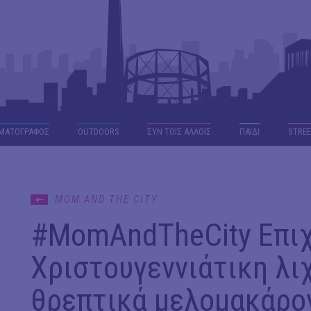
ΜΑΤΟΓΡΑΦΟΣ
OUTDΟORS
ΣΥΝ ΤΟΙΣ ΑΛΛΟΙΣ
ΠΑΙΔΙ
STREE
MOM AND THE CITY
#MomAndTheCity Επι
Χριστουγεννιάτικη λιχ
θρεπτικά μελομακάρο