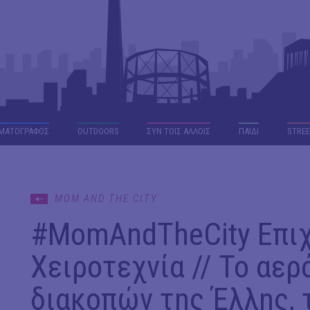
ΜΑΤΟΓΡΑΦΟΣ
OUTDΟORS
ΣΥΝ ΤΟΙΣ ΑΛΛΟΙΣ
ΠΑΙΔΙ
STREE
MOM AND THE CITY
#ΜomAndTheCity Επι
Χειροτεχνία // Το αε
διακοπών της Έλλης, 