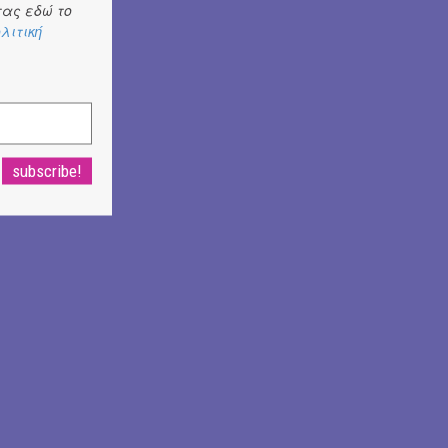
ας εδώ το
λιτική
ύ