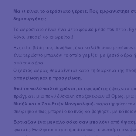
Μα τι είναι το αερόστατο ξέρετε; Πως εμφανίστηκε σ
δημιουργήσει;
Το αερόστατο είναι ένα μεταφορικό μέσο που πετά. Έχ
λόγο, μπορεί να αιωρείται!
Έχει στη βάση του, συνήθως, ένα καλάθι όπου μπαίνουν 
ένα τεράστιο μπαλόνι το οποίο γεμίζει με ζεστό αέρα 
από τον αέρα.
Ο ζεστός αέρας θερμαίνεται κατά τη διάρκεια της πλο
απογείωση και η προσγείωση
.
Από τα πολύ παλιά χρόνια, οι εφευρέτες
έψαχναν τρό
πράγματι μια πολύ δύσκολη σπαζοκεφαλιά! Όμως, μια 
Μισέλ και ο Ζακ-Ετιέν Μονγκολφιέ-
παρατήρησαν τον 
σκέφτηκαν πως μπορεί ο καπνός να βοηθήσει με κάποιον
Έφτιαξαν ένα μεγάλο σάκο σαν μπαλόνι από ύφασ
φωτιάς. Έκπληκτοι παρατήρησαν πως το ύφασμα ανυψώθ