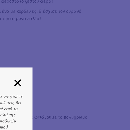
 αερόστατο ζεστού αέρα!
μένο με κορδέλες, διέσχισε τον ουρανό
α την αεροναυτιλία!
α να γίνετε
ail σας θα
ά από το
τολή της
νης
μπορούμε να φτιάξουμε το πολύχρωμο
ριοδικών
κά!
ικού