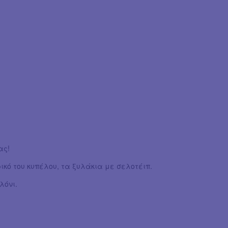
ας!
κό του κυπέλου, τα ξυλάκια με σελοτέιπ.
λόνι.