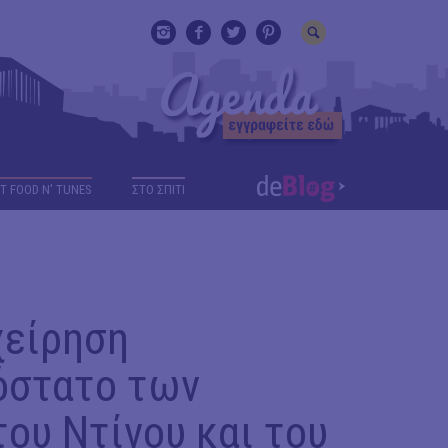
T FOOD N' TUNES
ΣΤΟ ΣΠΙΤΙ
χείρηση
ρόστατο των
του Ντίνου και του