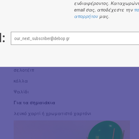
ενδιαφέροντος. Καταχωρώντ
Ας ξεκινήσουμε!
email σας, αποδέχεστε την
πο
Θα χρειαστούμε:
απορρήτου
μας.
Ένα μπαλόνι
l:
Ένα κεσεδάκι από γιαούρτι ή χάρτινο κυπελάκι παγωτο
Μακρόστενα ξυλάκια
Μαρκαδόρους
σελοτέιπ
κόλλα
Ψαλίδι
Για τα σημαιάκια
λευκό χαρτί ή χρωματιστό χαρτόνι