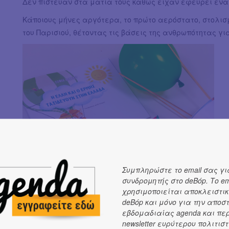
Δεν πίστευαν στα μάτια τους καθώς είχαν εφεύρει ένα
Κάποιους μήνες αργότερα, το πρώτο αερόστατο, στολισ
του Παρισιού, θέτοντας τις βάσεις της ανθρωπότητας γι
Συμπληρώστε το email σας γι
συνδρομητής στο deBόp. Το em
χρησιμοποιείται αποκλειστικ
deBόp και μόνο για την αποσ
Με την όμορφη ιδέα της παιδαγωγού
Σταυρούλας Χρό
εβδομαδιαίας agenda και πε
αερόστατο της Έλλης και του Ερμή με τα πιο εύκολα υλι
newsletter ευρύτερου πολιτιστ