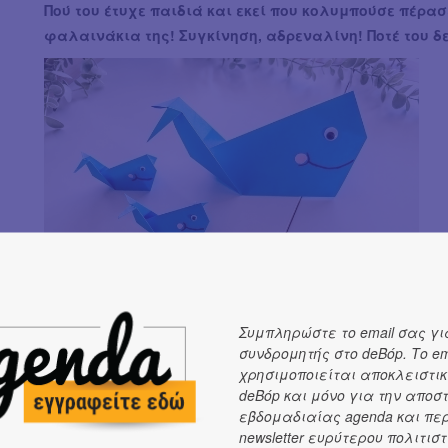
Πού του έτυχε παιδιά και εκεί που κολυμπούσε πέρα
φαλαινάκια της! Συγκίνηση, αδρεναλίνη! Ποτέ του δ
Συμπληρώστε το email σας γι
συνδρομητής στο deBόp. Το em
χρησιμοποιείται αποκλειστικ
Εσείς έχετε δει ποτέ φάλαινα από κοντά;
deBόp και μόνο για την αποσ
Ανέβηκαν στην επιφάνεια της θάλασσας για να αναπνε
εβδομαδιαίας agenda και πε
newsletter ευρύτερου πολιτιστ