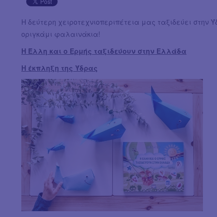
Η δεύτερη χειροτεχνιοπεριπέτεια μας ταξιδεύει στην 
οριγκάμι φαλαινάκια!
Η Έλλη και ο Ερμής ταξιδεύουν στην Ελλάδα
Η έκπληξη της Ύδρας