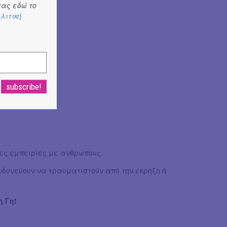
ας εδώ το
λιτική
ες εμπειρίες με ανθρώπους.
νδυνεύουν να τραυματιστούν από την έκρηξη ή
η Γη!