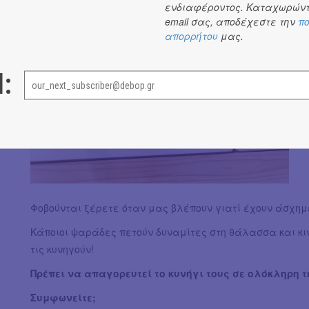
ενδιαφέροντος. Καταχωρώντ
email σας, αποδέχεστε την
πο
απορρήτου
μας.
l:
Φοβούνται ξέρετε όταν μας βλέπουν γιατί έχουν άσχημ
Κάποιοι ψαράδες πετούν δυναμίτες στη θάλασσα και κι
τις κυνηγούν!
Πρέπει να απαγορευτεί το κυνήγι τους σε ολόκληρη τ
Συμφωνείτε;