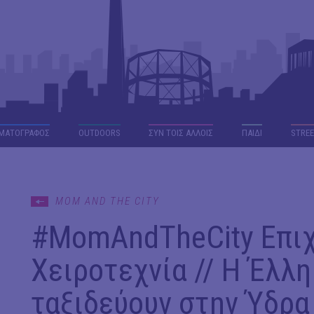
ΜΑΤΟΓΡΑΦΟΣ
OUTDΟORS
ΣΥΝ ΤΟΙΣ ΑΛΛΟΙΣ
ΠΑΙΔΙ
STREE
MOM AND THE CITY
#ΜomAndTheCity Επι
Χειροτεχνία // Η Έλλη
ταξιδεύουν στην Ύδρα