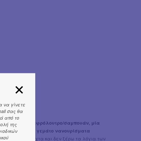
α να γίνετε
ail σας θα
ά από το
δωράκια - ένα αφρόλουτρο/σαμπουάν, μία
τολή της
λά, ένα βιβλίο γεμάτο νανουρίσματα
ριοδικών
ικού
ραγουδήσω τη νύχτα και δεν ξέρω τα λόγια των