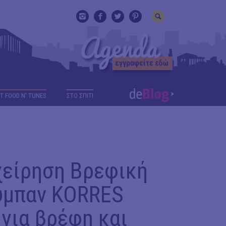
T FOOD N' TUNES
ΣΤΟ ΣΠΙΤΙ
είρηση Βρεφική
σύμπαν KORRES
 για βρέφη και