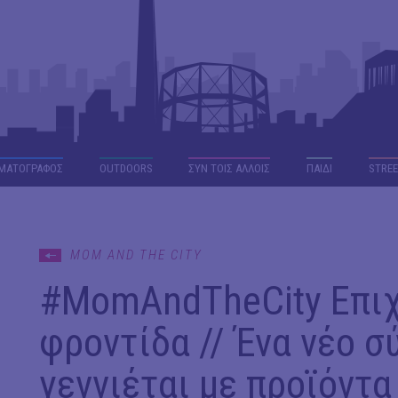
ΜΑΤΟΓΡΑΦΟΣ
OUTDΟORS
ΣΥΝ ΤΟΙΣ ΑΛΛΟΙΣ
ΠΑΙΔΙ
STREE
MOM AND THE CITY
#ΜomAndTheCity Επιχ
φροντίδα // Ένα νέο 
γεννιέται με προϊόντα