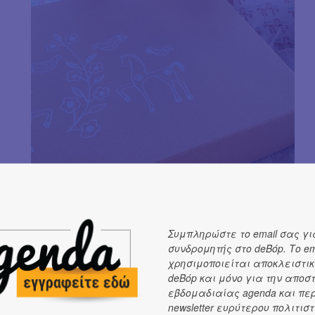
Συμπληρώστε το email σας γι
συνδρομητής στο deBόp. Το em
χρησιμοποιείται αποκλειστικ
Στο σπίτι μας κατέφθασε ένα πανέμορφο κουτί με
σετ 
deBόp και μόνο για την αποσ
μουσελίνα και ένα κουβερτάκι τόσο όμορφα και απα
εβδομαδιαίας agenda και πε
newsletter ευρύτερου πολιτιστ
παραδοσιακά
(πόσο το αγάπησα, πάντα θέλω να της τ