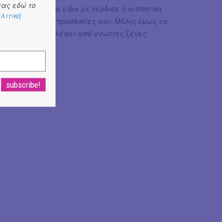
ας εδώ το
. Αρχικά μόλις τα είδα με κέρδισε η αισθητική
λιτική
nd ξεπέρασε τις προσδοκίες μου. Μόλις όμως τα
χει τίποτα να ζηλέψει από γνωστές ξένες