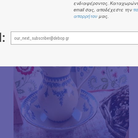
ενδιαφέροντος. Καταχωρώντ
νανουρισμάτων καλά)
και μία κρέμα αλλαγής πάνας
email σας, αποδέχεστε την
πο
τους, τα χρώματα και έχω να πω πως ένιωσα ό,τι το bra
απορρήτου
μας.
δοκίμασα χάρηκα πολύ που μία ελληνική εταιρία δεν έ
εταιρίες της αγοράς.
l: