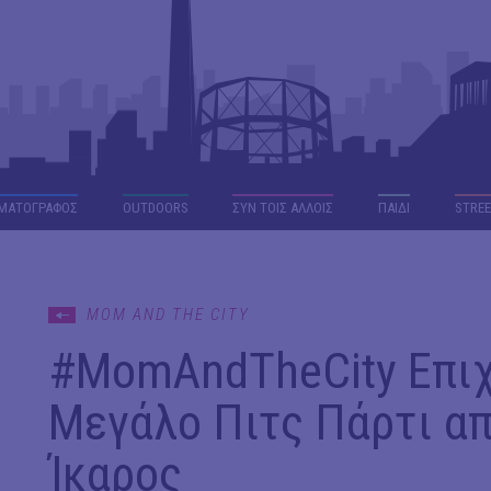
ΜΑΤΟΓΡΑΦΟΣ
OUTDΟORS
ΣΥΝ ΤΟΙΣ ΑΛΛΟΙΣ
ΠΑΙΔΙ
STREE
MOM AND THE CITY
#MomAndTheCity Επιχε
Μεγάλο Πιτς Πάρτι απ
Ίκαρος