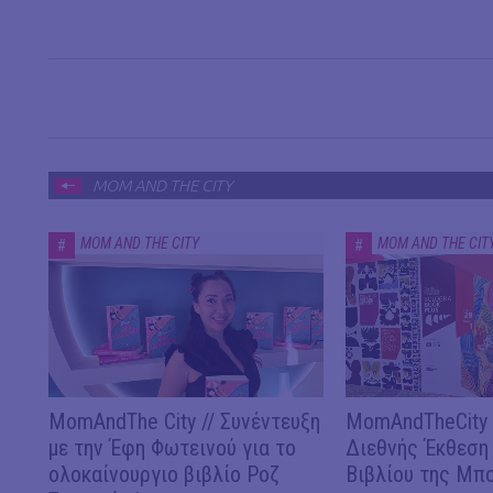
MOM AND THE CITY
MOM AND THE CITY
MOM AND THE CIT
#
#
MomAndThe City // Συνέντευξη
MomAndTheCity /
με την Έφη Φωτεινού για το
Διεθνής Έκθεση
ολοκαίνουργιο βιβλίο Ροζ
Βιβλίου της Μπ