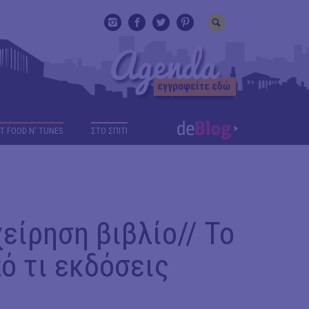
T FOOD N' TUNES
ΣΤΟ ΣΠΙΤΙ
ίρηση βιβλίο// Το
ό τι εκδόσεις