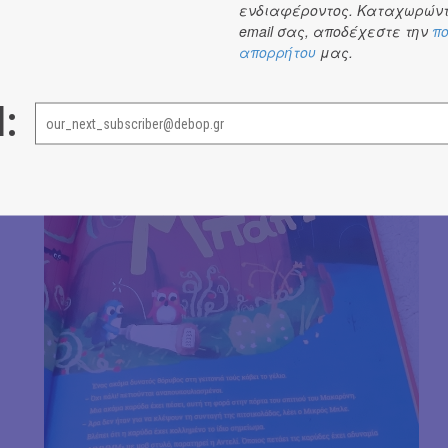
ενδιαφέροντος. Καταχωρώντ
email σας, αποδέχεστε την
πο
απορρήτου
μας.
l: