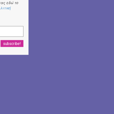
ας εδώ το
λιτική