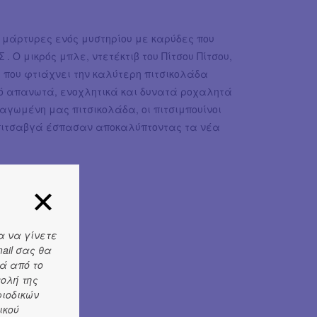
ε μάρτυρες ενός μυστηρίου με καρύδες που
Ο μικρός μπλε, ντετέκτιβ του Πίτσου Πίτσου,
 που φτιάχνει την καλύτερη πιτσικολάδα
πό απανωτά, ενοχλητικά και δυνατά ροχαλητά
αγωμένη μας πιτσικολάδα, οι πιτσιμπουίνοι
α πιτσαβγά έσπασαν αποκαλύπτοντας τα νέα
α να γίνετε
ail σας θα
ά από το
τολή της
ριοδικών
ικού